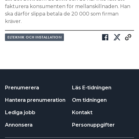
fakturera konsumenten för mellanskillnaden. Han
ska därför slippa betala de 20 000 som firman
kräver.
ELTEKNIK OCH INSTALLATION
Prenumerera
Läs E-tidningen
Hantera prenumeration
Om tidningen
Lediga jobb
Kontakt
Annonsera
Personuppgifter