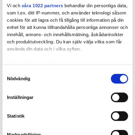
skatteavdrag?
Vi och
våra 1022 partners
behandlar din personliga data,
som t.ex. ditt IP-nummer, och använder teknologi såsom
PUBLICERAD
14 JUL 2026, 05:00
| UPPDATERAD
8 JUL 2026
cookies för att lagra och få tillgång till information på din
enhet för att kunna tillhandahålla personliga annonser och
innehåll, annons- och innehållsmätning, åskådarinsikter
och produktutveckling. Du kan själv välja vilka som får
använda din data och i vilka syften.
Med din tillåtelse skulle vi även vilja:
Samla in information om din geografiska plats
Samtyckesval
Nödvändig
som kan ha en noggrannhet på upp till flera meter
Identifiera din enhet genom att aktivt skanna den
för specifika kännetecken (fingeravtryck)
Inställningar
Ta reda på mer om hur dina personliga uppgifter
Foto: Henrik Sannesson och Getty
behandlas och ställ in dina preferenser i
detaljsektionen
.
Statistik
Du kan ändra eller dra tillbaka ditt samtycke när som
Installationen såldes baserat på att den
helst från cookie-förklaringen.
skulle ge maximal skattereduktion. Så blev
Marknadsföring