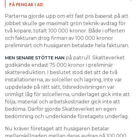
PÅ PENGAR I AD
Parterna gjorde upp om ett fast pris baserat på att
jobbet skulle ge maximalt grön teknik-avdrag för
två köpare, totalt 100 000 kronor. Både i offerten
och fakturan drog firman av 100 000 kronor
preliminärt och husägaren betalade hela fakturan.
på patrull. Skatteverket
MEN SENARE STÖTTE HAN
godkände endast 75 000 kronor i preliminär
skattereduktion. I beslutet stod det att de två
installationerna, av solceller och lagring, inte var
uppdelade på rätt sätt, tidsredovisningen var
orimligt låg för solcellerna, underlaget gick inte att
följa, material och arbetskostnader gick inte att
bedöma. Därför gjorde Skatteverket en egen
bedömning och underkände företagets underlag.
Nu kräver företaget att husägaren betalar
mellanskillnaden mellan deras avdrag på 100 000