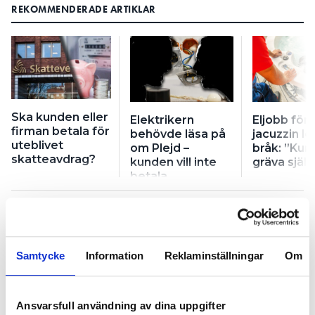
REKOMMENDERADE ARTIKLAR
Ska kunden eller
Elektrikern
Eljobb för
firman betala för
behövde läsa på
jacuzzin le
uteblivet
om Plejd –
bråk: ”Kun
skatteavdrag?
kunden vill inte
gräva själv
betala
Samtycke
Information
Reklaminställningar
Om
Ska kunden eller firman
betala för uteblivet
Ansvarsfull användning av dina uppgifter