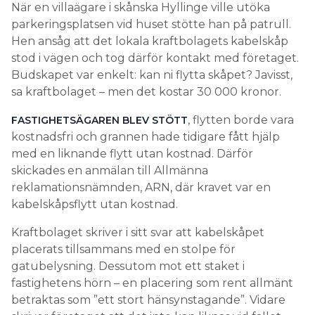
När en villaägare i skånska Hyllinge ville utöka
parkeringsplatsen vid huset stötte han på patrull.
Hen ansåg att det lokala kraftbolagets kabelskåp
stod i vägen och tog därför kontakt med företaget.
Budskapet var enkelt: kan ni flytta skåpet? Javisst,
sa kraftbolaget – men det kostar 30 000 kronor.
, flytten borde vara
FASTIGHETSÄGAREN BLEV STÖTT
kostnadsfri och grannen hade tidigare fått hjälp
med en liknande flytt utan kostnad. Därför
skickades en anmälan till Allmänna
reklamationsnämnden, ARN, där kravet var en
kabelskåpsflytt utan kostnad.
Kraftbolaget skriver i sitt svar att kabelskåpet
placerats tillsammans med en stolpe för
gatubelysning. Dessutom mot ett staket i
fastighetens hörn – en placering som rent allmänt
betraktas som ”ett stort hänsynstagande”. Vidare