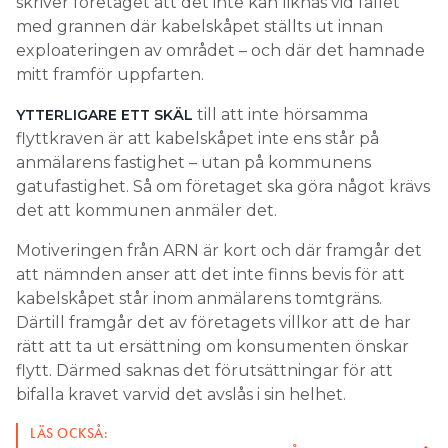
skriver företaget att det inte kan liknas vid fallet
med grannen där kabelskåpet ställts ut innan
exploateringen av området – och där det hamnade
mitt framför uppfarten.
till att inte hörsamma
YTTERLIGARE ETT SKÄL
flyttkraven är att kabelskåpet inte ens står på
anmälarens fastighet – utan på kommunens
gatufastighet. Så om företaget ska göra något krävs
det att kommunen anmäler det.
Motiveringen från ARN är kort och där framgår det
att nämnden anser att det inte finns bevis för att
kabelskåpet står inom anmälarens tomtgräns.
Därtill framgår det av företagets villkor att de har
rätt att ta ut ersättning om konsumenten önskar
flytt. Därmed saknas det förutsättningar för att
bifalla kravet varvid det avslås i sin helhet.
LÄS OCKSÅ: