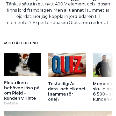
Tänkte sätta in ett nytt 400 V element och i dosan
Search for:
finns jord framdragen. Men allt annat i rummet är
ojordat. Bör jag koppla in jordledaren till
elementet? Experten Joakim Grafström reder ut.
SEARCH
MEST LÄST JUST NU
Elektrikern
Testa dig: Är
Momentmi
behövde läsa på
data- och elkabel
skulle bar
om Plejd –
i samma rör
6 500 – se
kunden vill inte
okej?
kunden eu
betala