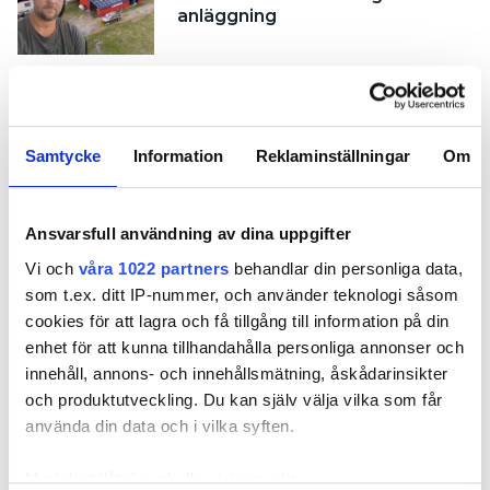
anläggning
Samtycke
Information
Reklaminställningar
Om
Ansvarsfull användning av dina uppgifter
Vi och
våra 1022 partners
behandlar din personliga data,
som t.ex. ditt IP-nummer, och använder teknologi såsom
cookies för att lagra och få tillgång till information på din
enhet för att kunna tillhandahålla personliga annonser och
innehåll, annons- och innehållsmätning, åskådarinsikter
och produktutveckling. Du kan själv välja vilka som får
TVIST
använda din data och i vilka syften.
Eljobb för jacuzzin ledde till
bråk: ”Kunden får gräva själv”
Med din tillåtelse skulle vi även vilja: