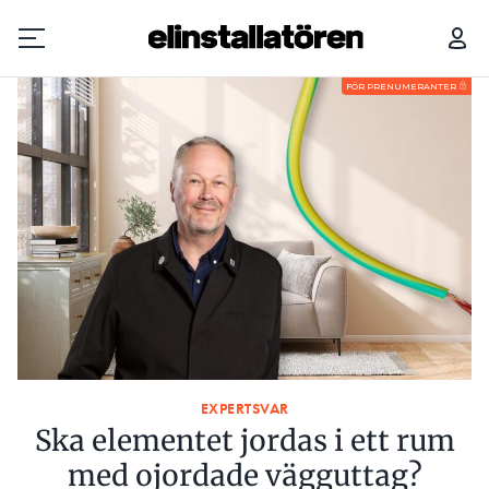
FÖR PRENUMERANTER
Prenumerera
Hantera prenumeration
Lediga jobb
Annonsera
Läs E-tidningen
EXPERTSVAR
Om tidningen
Ska elementet jordas i ett rum
Kontakt
med ojordade vägguttag?
Personuppgifter