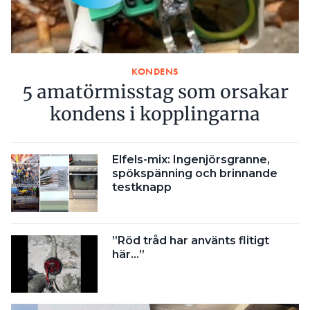
KONDENS
5 amatörmisstag som orsakar
kondens i kopplingarna
Elfels-mix: Ingenjörsgranne,
spökspänning och brinnande
testknapp
”Röd tråd har använts flitigt
här…”