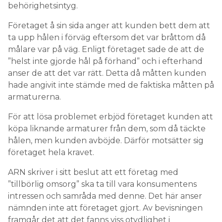
behörighetsintyg.
Företaget å sin sida anger att kunden bett dem att
ta upp hålen i förväg eftersom det var bråttom då
målare var på väg. Enligt företaget sade de att de
”helst inte gjorde hål på förhand” och i efterhand
anser de att det var rätt. Detta då måtten kunden
hade angivit inte stämde med de faktiska måtten på
armaturerna.
För att lösa problemet erbjöd företaget kunden att
köpa liknande armaturer från dem, som då täckte
hålen, men kunden avböjde. Därför motsätter sig
företaget hela kravet.
ARN skriver i sitt beslut att ett företag med
”tillbörlig omsorg” ska ta till vara konsumentens
intressen och samråda med denne. Det här anser
nämnden inte att företaget gjort. Av bevisningen
framgår det att det fanns viss otydlighet i