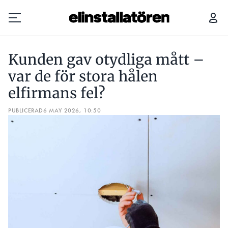
KUNDEN GAV OTYDLIGA MÅTT – VAR DE FÖR STORA HÅLEN ELFIRMANS FEL?
Kunden gav otydliga mått –
Prenumerera
var de för stora hålen
elfirmans fel?
Hantera prenumeration
PUBLICERAD
6 MAY 2026, 10:50
Lediga jobb
Annonsera
Läs E-tidningen
Om tidningen
Kontakt
Personuppgifter