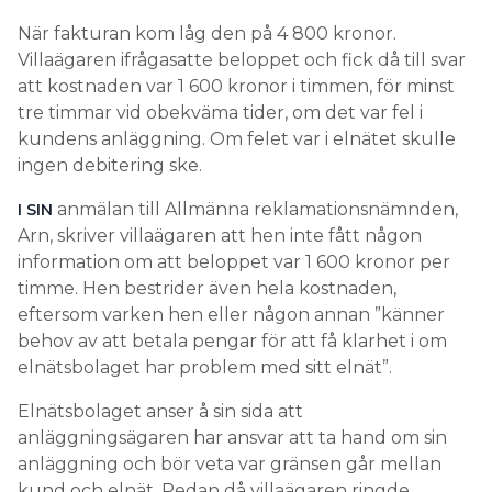
När fakturan kom låg den på 4 800 kronor.
Villaägaren ifrågasatte beloppet och fick då till svar
att kostnaden var 1 600 kronor i timmen, för minst
tre timmar vid obekväma tider, om det var fel i
kundens anläggning. Om felet var i elnätet skulle
ingen debitering ske.
anmälan till Allmänna reklamationsnämnden,
I SIN
Arn, skriver villaägaren att hen inte fått någon
information om att beloppet var 1 600 kronor per
timme. Hen bestrider även hela kostnaden,
eftersom varken hen eller någon annan ”känner
behov av att betala pengar för att få klarhet i om
elnätsbolaget har problem med sitt elnät”.
Elnätsbolaget anser å sin sida att
anläggningsägaren har ansvar att ta hand om sin
anläggning och bör veta var gränsen går mellan
kund och elnät. Redan då villaägaren ringde