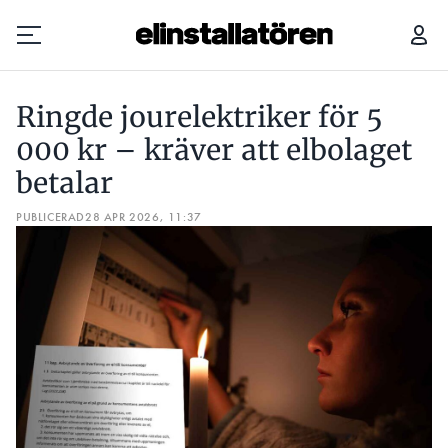
RINGDE JOURELEKTRIKER FÖR 5 000 KR – KRÄVER ATT ELBOLAGET BETALAR
Ringde jourelektriker för 5
Prenumerera
000 kr – kräver att elbolaget
betalar
Hantera prenumeration
PUBLICERAD
28 APR 2026, 11:37
Lediga jobb
Annonsera
Läs E-tidningen
Om tidningen
Kontakt
Personuppgifter