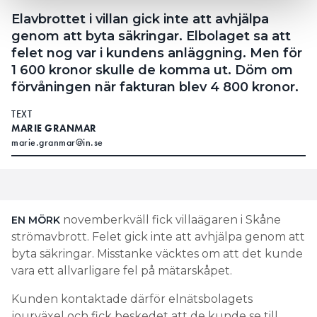
Elavbrottet i villan gick inte att avhjälpa
genom att byta säkringar. Elbolaget sa att
felet nog var i kundens anläggning. Men för
1 600 kronor skulle de komma ut. Döm om
förvåningen när fakturan blev 4 800 kronor.
TEXT
MARIE GRANMAR
marie.granmar@in.se
novemberkväll fick villaägaren i Skåne
EN MÖRK
strömavbrott. Felet gick inte att avhjälpa genom att
byta säkringar. Misstanke väcktes om att det kunde
vara ett allvarligare fel på mätarskåpet.
Kunden kontaktade därför elnätsbolagets
jourväxel och fick beskedet att de kunde se till