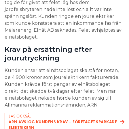
tog de för givet att felet låg hos dem.
jordfelsbrytaren hade inte löst och allt var inte
spänningslöst. Kunden ringde en jourelektriker
som kunde konstatera att en inkommande fas från
Mälarenergi Elnät AB saknades. Felet avhjälptes av
elnätsbolaget.
Krav på ersättning efter
jourutryckning
Kunden anser att elnätsbolaget ska stå för notan,
de 4 900 kronor som jourelektrikern fakturerade.
Kunden krävde först pengar av elnätsbolaget
direkt, det skedde två dagar efter felet. Men när
elnätsbolaget nekade hörde kunden av sig till
Allmänna reklammationsnämnden, ARN.
LÄS OCKSÅ:
ARN AVSLOG KUNDENS KRAV – FÖRETAGET SPARKADE
ELEKTRIKERN