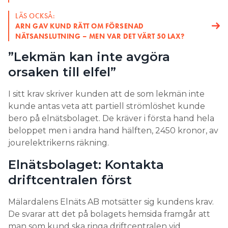
LÄS OCKSÅ:
ARN GAV KUND RÄTT OM FÖRSENAD
NÄTSANSLUTNING – MEN VAR DET VÄRT 50 LAX?
”Lekmän kan inte avgöra
orsaken till elfel”
I sitt krav skriver kunden att de som lekmän inte
kunde antas veta att partiell strömlöshet kunde
bero på elnätsbolaget. De kräver i första hand hela
beloppet men i andra hand hälften, 2450 kronor, av
jourelektrikerns räkning.
Elnätsbolaget: Kontakta
driftcentralen först
Mälardalens Elnäts AB motsätter sig kundens krav.
De svarar att det på bolagets hemsida framgår att
man som kund ska ringa driftcentralen vid