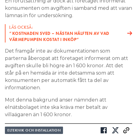
En förutsättning är dock att företaget informerat
konsumenten om avgiften i samband med att varan
lämnas in för undersökning.
LÄS OCKSÅ:
”KOSTNADEN SVED – NÄSTAN HÄLFTEN AV VAD
VÄRMEPUMPEN KOSTAT I INKÖP”
Det framgår inte av dokumentationen som
parterna åberopat att företaget informerat om att
avgiften skulle bli högre än 1 600 kronor. Att det
står på en hemsida är inte detsamma som att
konsumenten per automatik fått ta del av
informationen.
Mot denna bakgrund anser nämnden att
elnätsbolaget inte ska kräva mer betalt av
villaägaren än 1 600 kronor.
ELTEKNIK OCH INSTALLATION