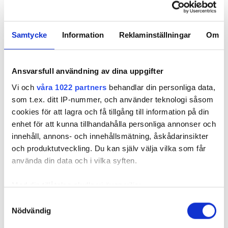
Samtycke
Information
Reklaminställningar
Om
REKOMMENDERADE ARTIKLAR
Ansvarsfull användning av dina uppgifter
Vi och
våra 1022 partners
behandlar din personliga data,
som t.ex. ditt IP-nummer, och använder teknologi såsom
cookies för att lagra och få tillgång till information på din
1 600 kronor i
Ska kunden eller
Solcellsfi
enhet för att kunna tillhandahålla personliga annonser och
elbolagets
firman betala för
avkrävs 5
innehåll, annons- och innehållsmätning, åskådarinsikter
jouravgift blev 4
uteblivet
för glipor 
och produktutveckling. Du kan själv välja vilka som får
800 kronor – rätt
skatteavdrag?
takpannor
använda din data och i vilka syften.
eller fel?
Med din tillåtelse skulle vi även vilja:
Samla in information om din geografiska plats
Samtyckesval
Nödvändig
som kan ha en noggrannhet på upp till flera meter
Identifiera din enhet genom att aktivt skanna den