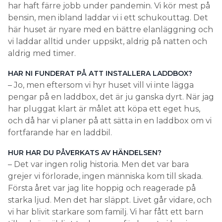
har haft färre jobb under pandemin. Vi kör mest på
bensin, men ibland laddar vi i ett schukouttag. Det
här huset är nyare med en bättre elanläggning och
vi laddar alltid under uppsikt, aldrig på natten och
aldrig med timer.
HAR NI FUNDERAT PÅ ATT INSTALLERA LADDBOX?
– Jo, men eftersom vi hyr huset vill vi inte lägga
pengar på en laddbox, det är ju ganska dyrt. När jag
har pluggat klart är målet att köpa ett eget hus,
och då har vi planer på att sätta in en laddbox om vi
fortfarande har en laddbil.
HUR HAR DU PÅVERKATS AV HÄNDELSEN?
– Det var ingen rolig historia. Men det var bara
grejer vi förlorade, ingen människa kom till skada.
Första året var jag lite hoppig och reagerade på
starka ljud. Men det har släppt. Livet går vidare, och
vi har blivit starkare som familj. Vi har fått ett barn