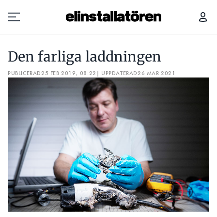
DEN FARLIGA LADDNINGEN
EFTER BRANDEN: ”LADDAR ALD
Den farliga laddningen
Prenumerera
PUBLICERAD
25 FEB 2019, 08:22
| UPPDATERAD
26 MAR 2021
Hantera prenumeration
Lediga jobb
Annonsera
Läs E-tidningen
Om tidningen
Kontakt
Personuppgifter