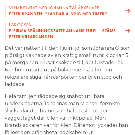
VI HAR PRATAT MED JOHANNA TVÅ ÅR SENARE
EFTER BRANDEN: ”LADDAR ALDRIG MED TIMER”
LÄS OCKSÅ:
ELFIRMA SPÄNNINGSSATTE ANNANS FULEL – STÄMS
EFTER VILLABRANDEN
Det var natten till den 1 juli i fjol som Johanna Olson
plötsligt vaknade av en kraftig smäll runt klockan 5
på morgonen. Huset skakade till, det luktade rök.
När hon rusade ut på balkongen såg hon en
rökpelare stiga från carporten där bilen stod och
laddade.
Hela familjen räddade sig snabbt ut i bara
underkläderna. Johannas man Michael försökte
släcka där det brann som häftigast – under
vägguttaget där bilen var inkopplad. Men
brandsläckaren var för klen. Däremot lyckades han
få loss den brännheta laddkabeln ur