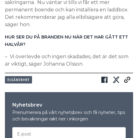
säkringarna. Nu väntar vi tills vi får ett mer
permanent boende och kan installera en laddbox.
Det rekommenderar jag alla elbilsägare att göra,
säger hon.
HUR SER DU PÅ BRANDEN NU NÄR DET HAR GÅTT ETT
HALVÅR?
– Vi överlevde och ingen skadades, det är det som
är viktigt, säger Johanna Olsson.
ELSÄKERHET
Nyhetsbrev
Prenumerera på vårt nyhetsbrev och få nyheter, tips
och bevakningar rakt ner i inkorgen