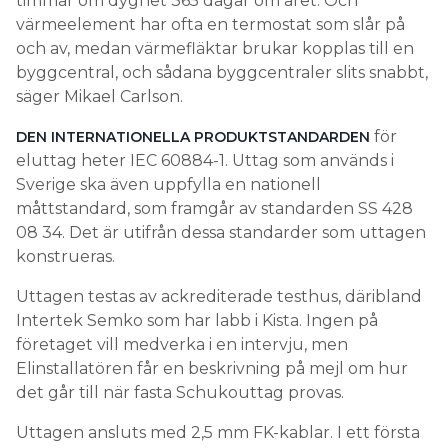
timmar om dygnet 365 dagar om året. Och
värmeelement har ofta en termostat som slår på
och av, medan värmefläktar brukar kopplas till en
byggcentral, och sådana byggcentraler slits snabbt,
säger Mikael Carlson.
för
DEN INTERNATIONELLA PRODUKTSTANDARDEN
eluttag heter IEC 60884-1. Uttag som används i
Sverige ska även uppfylla en nationell
måttstandard, som framgår av standarden SS 428
08 34. Det är utifrån dessa standarder som uttagen
konstrueras.
Uttagen testas av ackrediterade testhus, däribland
Intertek Semko som har labb i Kista. Ingen på
företaget vill medverka i en intervju, men
Elinstallatören får en beskrivning på mejl om hur
det går till när fasta Schukouttag provas.
Uttagen ansluts med 2,5 mm FK-kablar. I ett första