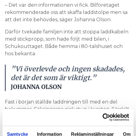
– Det var den informationen vi fick. Bilföretaget
rekommenderade oss att skaffa laddstolpe men sa
att det inte behövdes, säger Johanna Olson.
Därför tvekade familjen inte att stoppa laddkabeln
med stickpropp, som hade följt med bilen, i
Schukouttaget. Både hemma i 80-talshuset och
hos bekanta.
”Vi överlevde och ingen skadades,
det är det som är viktigt.”
JOHANNA OLSON
Fast i början ställde laddningen till med en del
bekymmer. Säkringarna gick stup i kvarten. Särskilt
när tvättmaskinen kördes samtidigt som bilen
laddade. Familjen Olson tog därför hem en
elektriker, något som bilföretaget också hade
Samtycke
Information
Reklaminställningar
Om