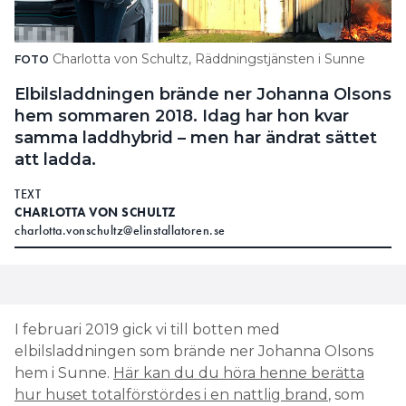
Charlotta von Schultz, Räddningstjänsten i Sunne
FOTO
Elbilsladdningen brände ner Johanna Olsons
hem sommaren 2018. Idag har hon kvar
samma laddhybrid – men har ändrat sättet
att ladda.
TEXT
CHARLOTTA VON SCHULTZ
charlotta.vonschultz@elinstallatoren.se
I februari 2019 gick vi till botten med
elbilsladdningen som brände ner Johanna Olsons
hem i Sunne.
Här kan du du höra henne berätta
hur huset totalförstördes i en nattlig brand
, som