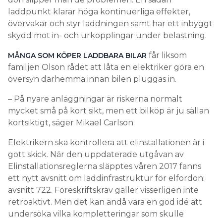
laddpunkt klarar höga kontinuerliga effekter,
övervakar och styr laddningen samt har ett inbyggt
skydd mot in- och urkopplingar under belastning.
får liksom
MÅNGA SOM KÖPER LADDBARA BILAR
familjen Olson rådet att låta en elektriker göra en
översyn därhemma innan bilen pluggas in.
– På nyare anläggningar är riskerna normalt
mycket små på kort sikt, men ett bilköp är ju sällan
kortsiktigt, säger Mikael Carlson.
Elektrikern ska kontrollera att elinstallationen är i
gott skick. När den uppdaterade utgåvan av
Elinstallationsreglerna släpptes våren 2017 fanns
ett nytt avsnitt om laddinfrastruktur för elfordon:
avsnitt 722. Föreskriftskrav gäller visserligen inte
retroaktivt. Men det kan ändå vara en god idé att
undersöka vilka kompletteringar som skulle