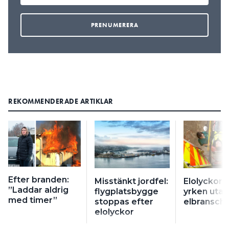
REKOMMENDERADE ARTIKLAR
Efter branden:
Misstänkt jordfel:
Elolyckor ö
”Laddar aldrig
flygplatsbygge
yrken utan
med timer”
stoppas efter
elbransch
elolyckor