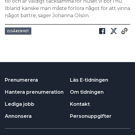
till och är väldigt tacksamma för huset vi bor i nu.
Ibland kanske man måste förlora något för att vinna
något bättre, säger Johanna Olson.
ELSÄKERHET
Prenumerera
Läs E-tidningen
Hantera prenumeration
Om tidningen
Lediga jobb
Kontakt
Annonsera
Personuppgifter