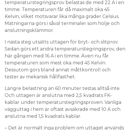
temperaturstegringsprov belastas de med 22 A i en
timme. Temperaturen får då maximalt öka 45
Kelvin, vilket motsvarar lika många grader Celsius.
Mätningarna görs i såväl terminaler som hölje och
anslutningsklämmor.
I nästa steg utsätts uttagen för bryt- och slitprov.
Sedan görs ett andra temperaturstegringsprov, den
här gången med 16 A i en timme. Även nu får
temperaturen som mest öka med 45 Kelvin.
Dessutom görs bland annat måttkontroll och
tester av mekanisk hållfasthet.
Längre belastning än 60 minuter testas alltså inte.
Och uttagen är anslutna med 2,5 kvadrats FK-
kablar under temperaturstegringsproven. Vanliga
vägguttag i hem är oftast avsäkrade med 10 A och
anslutna med 1,5 kvadrats kablar.
– Det är normalt inga problem om uttaget används