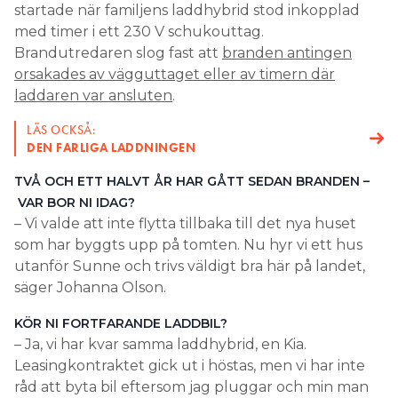
startade när familjens laddhybrid stod inkopplad
med timer i ett 230 V schukouttag.
Brandutredaren slog fast att
branden antingen
orsakades av vägguttaget eller av timern där
laddaren var ansluten
.
LÄS OCKSÅ:
DEN FARLIGA LADDNINGEN
TVÅ OCH ETT HALVT ÅR HAR GÅTT SEDAN BRANDEN –
VAR BOR NI IDAG?
– Vi valde att inte flytta tillbaka till det nya huset
som har byggts upp på tomten. Nu hyr vi ett hus
utanför Sunne och trivs väldigt bra här på landet,
säger Johanna Olson.
KÖR NI FORTFARANDE LADDBIL?
– Ja, vi har kvar samma laddhybrid, en Kia.
Leasingkontraktet gick ut i höstas, men vi har inte
råd att byta bil eftersom jag pluggar och min man