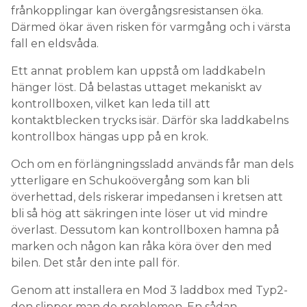
frånkopplingar kan övergångsresistansen öka.
Därmed ökar även risken för varmgång och i värsta
fall en eldsvåda.
Ett annat problem kan uppstå om laddkabeln
hänger löst. Då belastas uttaget mekaniskt av
kontrollboxen, vilket kan leda till att
kontaktblecken trycks isär. Därför ska laddkabelns
kontrollbox hängas upp på en krok.
Och om en förlängningssladd används får man dels
ytterligare en Schukoövergång som kan bli
överhettad, dels riskerar impedansen i kretsen att
bli så hög att säkringen inte löser ut vid mindre
överlast. Dessutom kan kontrollboxen hamna på
marken och någon kan råka köra över den med
bilen. Det står den inte pall för.
Genom att installera en Mod 3 laddbox med Typ2-
don slipper man de problemen. En sådan