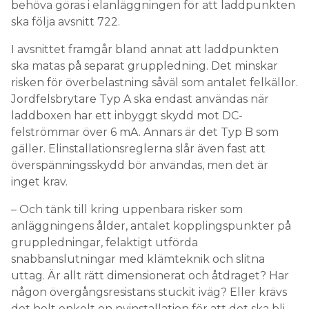
behöva göras i elanläggningen för att laddpunkten
ska följa avsnitt 722.
I avsnittet framgår bland annat att laddpunkten
ska matas på separat gruppledning. Det minskar
risken för överbelastning såväl som antalet felkällor.
Jordfelsbrytare Typ A ska endast användas när
laddboxen har ett inbyggt skydd mot DC-
felströmmar över 6 mA. Annars är det Typ B som
gäller. Elinstallationsreglerna slår även fast att
överspänningsskydd bör användas, men det är
inget krav.
– Och tänk till kring uppenbara risker som
anläggningens ålder, antalet kopplingspunkter på
gruppledningar, felaktigt utförda
snabbanslutningar med klämteknik och slitna
uttag. Är allt rätt dimensionerat och åtdraget? Har
någon övergångsresistans stuckit iväg? Eller krävs
det helt enkelt en nyinstallation för att det ska bli