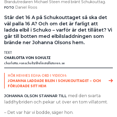
Brandutredaren Michael Steen med bränt Schukouttag.
Daniel Roos
Search for:
FOTO
Står det 16 A på Schukouttaget så ska det
väl palla 16 A? Och om det är farligt att
ladda elbil i Schuko – varför är det tillåtet? Vi
SEARCH
går till botten med elbilsladdningen som
brände ner Johanna Olsons hem.
TEXT
CHARLOTTA VON SCHULTZ
charlotta.vonschultz@elinstallatoren.se
HÖR HENNES EGNA ORD I VIDEON:
JOHANNA LADDADE BILEN I SCHUKOUTTAGET – OCH
FÖRLORADE SITT HEM
med den svarta
JOHANNA OLSON STANNAR TILL
laddhybriden och pekar ut över en tom villatomt.
– Det var här vi bodde, säger hon.