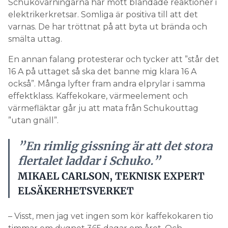
Schukovarningarna har mött blandade reaktioner i
elektrikerkretsar. Somliga är positiva till att det
varnas. De har tröttnat på att byta ut brända och
smälta uttag.
En annan falang protesterar och tycker att ”står det
16 A på uttaget så ska det banne mig klara 16 A
också”. Många lyfter fram andra elprylar i samma
effektklass. Kaffekokare, värmeelement och
värmefläktar går ju att mata från Schukouttag
”utan gnäll”.
”En rimlig gissning är att det stora
flertalet laddar i Schuko.”
MIKAEL CARLSON, TEKNISK EXPERT
ELSÄKERHETSVERKET
– Visst, men jag vet ingen som kör kaffekokaren tio