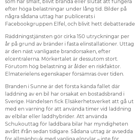
som har smält, blivit brända eller slutat att fungera
efter höga belastningar under lång tid. Bilder på
några sådana uttag har publicerats i
Facebookgruppen Elfel, och blivit hett debatterade
Räddningstjänsten gör cirka 150 utryckningar per
år på grund av bränder i fasta elinstallationer. Uttag
är den näst vanligaste brandorsaken, efter
elcentralerna. Mörkertalet är dessutom stort.
Förutom hög belastning är ålder en riskfaktor.
Elmaterielens egenskaper försämras över tiden.
Branden i Sunne är det första kända fallet där
laddning av en bil har orsakat en bostadsbrand i
Sverige. Händelsen fick Elsäkerhetsverket att gå ut
med en varning för att använda timer vid laddning
av elbilar eller laddhybrider. Att använda
Schukouttag för laddbara bilar har myndigheten
avrått ifrån sedan tidigare. Sådana uttag är avsedda
för allmänbruk med vanliga elprylar – inte för