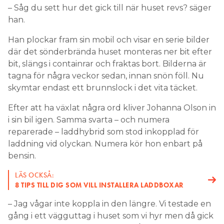
– Såg du sett hur det gick till när huset revs? säger
han.
Han plockar fram sin mobil och visar en serie bilder
där det sönderbrända huset monteras ner bit efter
bit, slängs i containrar och fraktas bort. Bilderna är
tagna för några veckor sedan, innan snön föll. Nu
skymtar endast ett brunnslock i det vita täcket.
Efter att ha växlat några ord kliver Johanna Olson in
i sin bil igen. Samma svarta – och numera
reparerade – laddhybrid som stod inkopplad för
laddning vid olyckan. Numera kör hon enbart på
bensin.
LÄS OCKSÅ:
8 TIPS TILL DIG SOM VILL INSTALLERA LADDBOXAR
– Jag vågar inte koppla in den längre. Vi testade en
gång i ett vägguttag i huset som vi hyr men då gick