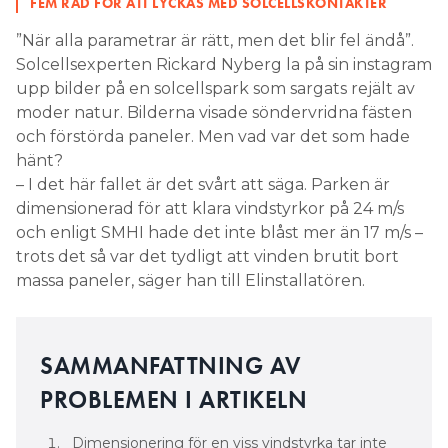
FEM RÅD FÖR ATT LYCKAS MED SOLCELLSKONTAKTER
”När alla parametrar är rätt, men det blir fel ändå”.
Solcellsexperten Rickard Nyberg la på sin instagram
upp bilder på en solcellspark som sargats rejält av
moder natur. Bilderna visade söndervridna fästen
och förstörda paneler. Men vad var det som hade
hänt?
– I det här fallet är det svårt att säga. Parken är
dimensionerad för att klara vindstyrkor på 24 m/s
och enligt SMHI hade det inte blåst mer än 17 m/s –
trots det så var det tydligt att vinden brutit bort
massa paneler, säger han till Elinstallatören.
SAMMANFATTNING AV
PROBLEMEN I ARTIKELN
Dimensionering för en viss vindstyrka tar inte