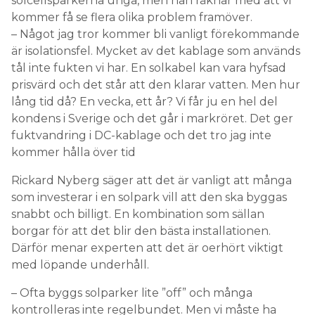
solcellsparkerna unga, men han räknar med att vi
kommer få se flera olika problem framöver.
– Något jag tror kommer bli vanligt förekommande
är isolationsfel. Mycket av det kablage som används
tål inte fukten vi har. En solkabel kan vara hyfsad
prisvärd och det står att den klarar vatten. Men hur
lång tid då? En vecka, ett år? Vi får ju en hel del
kondens i Sverige och det går i markröret. Det ger
fuktvandring i DC-kablage och det tro jag inte
kommer hålla över tid
Rickard Nyberg säger att det är vanligt att många
som investerar i en solpark vill att den ska byggas
snabbt och billigt. En kombination som sällan
borgar för att det blir den bästa installationen.
Därför menar experten att det är oerhört viktigt
med löpande underhåll.
– Ofta byggs solparker lite ”off” och många
kontrolleras inte regelbundet. Men vi måste ha