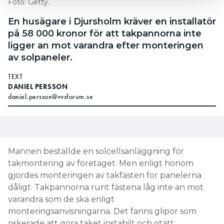
Foto: Getty.
En husägare i Djursholm kräver en installatör
på 58 000 kronor för att takpannorna inte
ligger an mot varandra efter monteringen
av solpaneler.
TEXT
DANIEL PERSSON
daniel.persson@vvsforum.se
Mannen beställde en solcellsanläggning för
takmontering av företaget. Men enligt honom
gjordes monteringen av takfästen för panelerna
dåligt. Takpannorna runt fästena låg inte an mot
varandra som de ska enligt
monteringsanvisningarna. Det fanns glipor som
riskerade att göra taket instabilt och otätt.