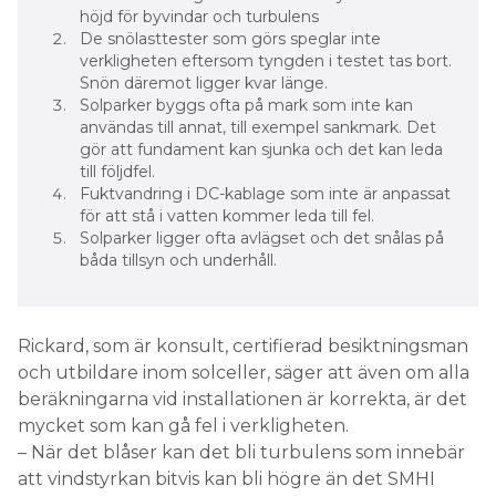
höjd för byvindar och turbulens
De snölasttester som görs speglar inte
verkligheten eftersom tyngden i testet tas bort.
Snön däremot ligger kvar länge.
Solparker byggs ofta på mark som inte kan
användas till annat, till exempel sankmark. Det
gör att fundament kan sjunka och det kan leda
till följdfel.
Fuktvandring i DC-kablage som inte är anpassat
för att stå i vatten kommer leda till fel.
Solparker ligger ofta avlägset och det snålas på
båda tillsyn och underhåll.
Rickard, som är konsult, certifierad besiktningsman
och utbildare inom solceller, säger att även om alla
beräkningarna vid installationen är korrekta, är det
mycket som kan gå fel i verkligheten.
– När det blåser kan det bli turbulens som innebär
att vindstyrkan bitvis kan bli högre än det SMHI