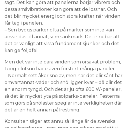
sagt. Det kan göra att panelerna börjar vibrera och
dessa småvibrationer kan göra att de lossnar. Och
det blir mycket energi och stora krafter när vinden
får tag i panelen.
– Sen byggs parker ofta på marker som inte kan
användas till annat, som sankmark. Det innebär att
det är vanligt att vissa fundament sjunker och det
kan ge följdfel.
Men det var inte bara vinden som orsakat problem,
tung blötsnö hade även förstört många paneler.
– Normalt sett åker snö av, men när det blir sånt här
omvartannat-väder och snö ligger kvar – då blir det
en enorm tyngd. Och det är ju ofta 600 W-paneler,
så det är mycket yta på solparks-paneler. Testerna
som görs på snölaster speglar inte verkligheten där
det är en helt annan påfrestning.
Konsulten säger att ännu så länge är de svenska