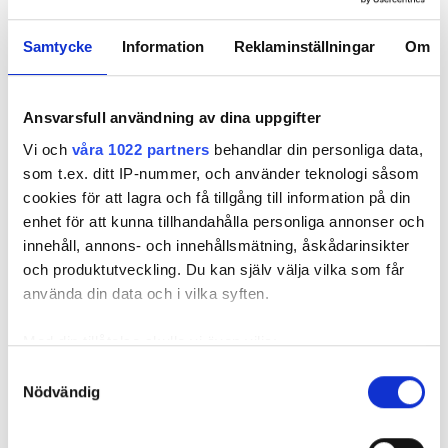
Samtycke
Information
Reklaminställningar
Om
REKOMMENDERADE ARTIKLAR
Ansvarsfull användning av dina uppgifter
Vi och
våra 1022 partners
behandlar din personliga data,
som t.ex. ditt IP-nummer, och använder teknologi såsom
cookies för att lagra och få tillgång till information på din
enhet för att kunna tillhandahålla personliga annonser och
innehåll, annons- och innehållsmätning, åskådarinsikter
Solcellsfirman
Var det fel att
De vill lösa
och produktutveckling. Du kan själv välja vilka som får
avkrävs 58 000
ansluta en 16 A
solföljarna
använda din data och i vilka syften.
för glipor mellan
växelriktare med
svaghet: ”
takpannor
1,5 kvadrat?
trolla bort
vindlasten
Med din tillåtelse skulle vi även vilja:
Samla in information om din geografiska plats
Samtyckesval
Nödvändig
som kan ha en noggrannhet på upp till flera meter
Identifiera din enhet genom att aktivt skanna den
för specifika kännetecken (fingeravtryck)