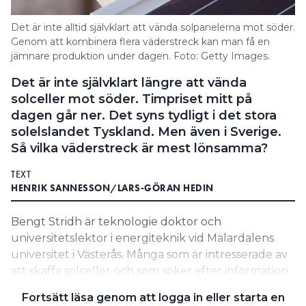
Search for:
Det är inte alltid självklart att vända solpanelerna mot söder.
Genom att kombinera flera väderstreck kan man få en
jämnare produktion under dagen. Foto: Getty Images.
Det är inte självklart längre att vända
SEARCH
solceller mot söder. Timpriset mitt på
dagen går ner. Det syns tydligt i det stora
solelslandet Tyskland. Men även i Sverige.
Så vilka väderstreck är mest lönsamma?
TEXT
HENRIK SANNESSON/LARS-GÖRAN HEDIN
Bengt Stridh är teknologie doktor och
universitetslektor i energiteknik vid Mälardalens
universitet i Västerås. Många som är intresserade av
att skaffa solceller och som söker efter information
hamnar på hans blogg, Bengts nya villablogg. Där
Fortsätt läsa genom att logga in eller starta en
har han skrivit en hel del om timprisvariationerna i