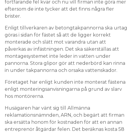
fortfarande fel kvar och nu vill firman inte göra mer
eftersom de inte tycker att det finns några fler
– I Sverige, där vi mest installerar på tak och alla tak
brister.
inte är vända mot söder, blir det mer utjämnad
produktion över dagen. Nu, när vi får allt fler och
Enligt tillverkaren av betongtakpannorna ska urtag
allt större solparker som är södervända, kommer vi
göras i sidan för fästet så att de ligger korrekt
att se den här effekten också i Sverige. Det kommer
monterade och slätt mot varandra utan att
att påverka timpriset negativt mitt på dagen.
påverkas av infästningen. Det ska säkerställas att
montagesystemet inte leder in vatten under
pannorna. Stora glipor gör att nederbörd kan rinna
in under takpannorna och orsaka vattenskador.
Företaget har enligt kunden inte monterat fästena
enligt monteringsanvisningarna på grund av slarv
hos montörerna.
Husägaren har vänt sig till Allmänna
reklamationsnämnden, ARN, och begärt att firman
ska ersätta honom för kostnaden för att en annan
entreprenör åtgärdar felen. Det beräknas kosta 58