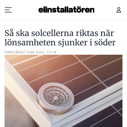
SÅ SKA SOLCELLERNA RIKTAS NÄR LÖNSAMHETEN SJUNKER I SÖDER
Så ska solcellerna riktas när
Prenumerera
lönsamheten sjunker i söder
PUBLICERAD
Hantera prenumeration
7 MAR 2024, 10:18
Lediga jobb
Annonsera
Läs E-tidningen
Om tidningen
Kontakt
Personuppgifter