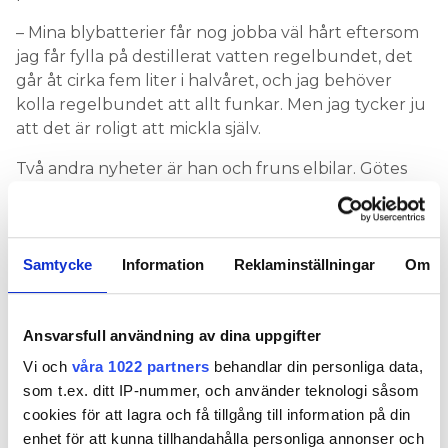
– Mina blybatterier får nog jobba väl hårt eftersom
jag får fylla på destillerat vatten regelbundet, det
går åt cirka fem liter i halvåret, och jag behöver
kolla regelbundet att allt funkar. Men jag tycker ju
att det är roligt att mickla själv.
Två andra nyheter är han och fruns elbilar. Götes
Renault Kangoo köptes begagnad, har gått 5 000
mil, är 10 år och rullar som jobbarbil. Hustruns
Kristina Axelssons Kia Eniro köptes ny och har nu
gått 4 000 mil.
Samtycke
Information
Reklaminställningar
Om
– Dessa elbilar laddar vi i huvudsak enbart när solen
gassar på, det är bara som regel under december–
Ansvarsfull användning av dina uppgifter
januari som det behövs lite tillskott av inköpt el
Vi och
våra 1022 partners
behandlar din personliga data,
bränsle till bilarna. Det är det roligaste av alltihopa,
som t.ex. ditt IP-nummer, och använder teknologi såsom
att man kan köra på eget fordonsbränsle!
cookies för att lagra och få tillgång till information på din
enhet för att kunna tillhandahålla personliga annonser och