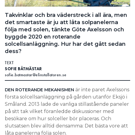
Search for:
Takvinklar och bra väderstreck i all ära, men
det smartaste är ju att låta solpanelerna
följa med solen, tänkte Göte Axelsson och
SEARCH
byggde 2020 en roterande
solcellsanläggning. Hur har det gått sedan
dess?
TEXT
SOFIE BÅTMÄSTAR
sofie.batmastar@elinstallatoren.se
är inte paret Axelssons
DEN ROTERANDE MEKANISMEN
första solcellsanläggning på gården utanför Eksjö i
Småland. 2013 lade de vanliga stillastående paneler
på sitt tak vilket föranledde diskussioner med
besökare om hur solceller bör placeras. Och
slutsatsen blev alltid densamma: Det bästa vore att
låta panelerna följa solen.