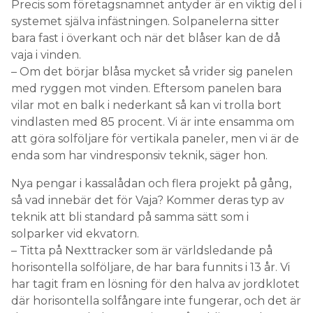
Precis som företagsnamnet antyder är en viktig del i
systemet själva infästningen. Solpanelerna sitter
bara fast i överkant och när det blåser kan de då
vaja i vinden.
– Om det börjar blåsa mycket så vrider sig panelen
med ryggen mot vinden. Eftersom panelen bara
vilar mot en balk i nederkant så kan vi trolla bort
vindlasten med 85 procent. Vi är inte ensamma om
att göra solföljare för vertikala paneler, men vi är de
enda som har vindresponsiv teknik, säger hon.
Nya pengar i kassalådan och flera projekt på gång,
så vad innebär det för Vaja? Kommer deras typ av
teknik att bli standard på samma sätt som i
solparker vid ekvatorn.
– Titta på Nexttracker som är världsledande på
horisontella solföljare, de har bara funnits i 13 år. Vi
har tagit fram en lösning för den halva av jordklotet
där horisontella solfångare inte fungerar, och det är