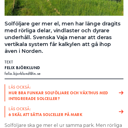
Search for:
Solföljare ger mer el, men har länge dragits
med rörliga delar, vindlaster och dyrare
SEARCH
underhåll. Svenska Vaja menar att deras
vertikala system får kalkylen att gå ihop
även i Norden.
TEXT
FELIX BJÖRKLUND
felix.bjorklund@in.se
LÄS OCKSÅ:
HUR BRA FUNKAR SOLFÖLJARE OCH VÄXTHUS MED
INTEGRERADE SOLCELLER?
LÄS OCKSÅ:
6 SKÄL ATT SÄTTA SOLCELLER PÅ MARK
Solföljare ska ge mer el ur samma park. Men rörliga