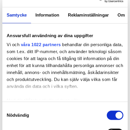
Samtycke
Information
Reklaminställningar
Om
REKOMMENDERADE ARTIKLAR
Ansvarsfull användning av dina uppgifter
Vi och
våra 1022 partners
behandlar din personliga data,
som t.ex. ditt IP-nummer, och använder teknologi såsom
cookies för att lagra och få tillgång till information på din
enhet för att kunna tillhandahålla personliga annonser och
innehåll, annons- och innehållsmätning, åskådarinsikter
Nya solblomman
”Ville få in
Var det fel
och produktutveckling. Du kan själv välja vilka som får
följer solen
solceller som en
ansluta en
effektivt – men
naturlig del”
växelrikta
använda din data och i vilka syften.
vad kostar den?
1,5 kvadrat
Med din tillåtelse skulle vi även vilja:
Samla in information om din geografiska plats
Samtyckesval
Nödvändig
som kan ha en noggrannhet på upp till flera meter
Identifiera din enhet genom att aktivt skanna den
för specifika kännetecken (fingeravtryck)