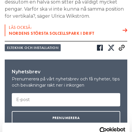
dessutom en halva som sitter på väldigt mycket
pengar. Varför ska vi inte kunna nå samma position
för vertikala?, säger Ulrica Wikström.
LÄS OCKSÅ:
NORDENS STÖRSTA SOLCELLSPARK I DRIFT
ELTEKNIK OCH INSTALLATION
Nyhetsbrev
Prenumerera på vårt nyhetsbrev och få nyheter, tips
och bevakningar rakt ner i inkorgen