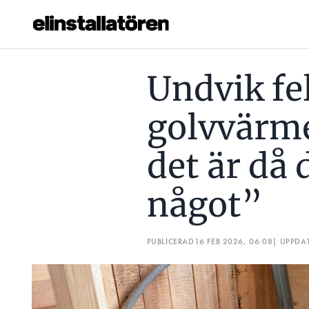
UNDVIK FELEN I GOLVVÄRMEN: ”500 VOLT – DET ÄR DÅ 
Undvik fel
Prenumerera
golvvärme
Hantera prenumeration
det är då 
Lediga jobb
något”
Annonsera
Läs E-tidningen
PUBLICERAD
16 FEB 2026, 06:08
| UPPDA
Om tidningen
Kontakt
Personuppgifter