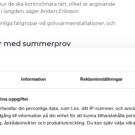
hur de ska kontrollmäta rätt, vilket är avgörande
a i längden, säger Anders Eriksson.
liga fallgropar vid golvvärmeinstallationer, och
cker med summerprov
a elektriker tror att det räcker med summerprov,
installationen. Men det räcker inte. Man måste
 500 volt – det är då det händer något.
Information
Reklaminställningar
tion
 för att felsöka möts han ofta av dålig
ina uppgifter
otokoll och annan info om installationen.
handlar din personliga data, som t.ex. ditt IP-nummer, och anv
illgång till information på din enhet för att kunna tillhandahålla pe
att man inte ens tar två foton med mobilen innan
, åskådarinsikter och produktutveckling. Du kan själv välja vilk
 20 års garanti på kabeln måste man följa kraven