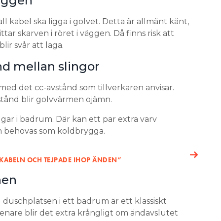
väggen
 kabel ska ligga i golvet. Detta är allmänt känt,
tar skarven i röret i väggen. Då finns risk att
blir svår att laga.
nd mellan slingor
med det cc-avstånd som tillverkaren anvisar.
stånd blir golvvärmen ojämn.
ar i badrum. Där kan ett par extra varv
n behövas som köldbrygga.
EKABELN OCH TEJPADE IHOP ÄNDEN”
hen
 duschplatsen i ett badrum är ett klassiskt
enare blir det extra krångligt om ändavslutet