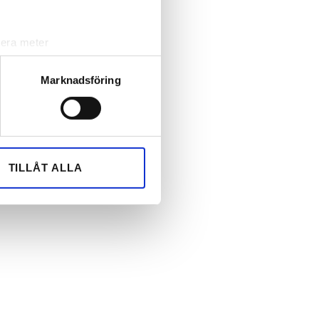
lera meter
ryck)
ljsektionen
. Du kan ändra
Marknadsföring
andahålla funktioner för
n information från din enhet
 tur kombinera informationen
TILLÅT ALLA
deras tjänster.