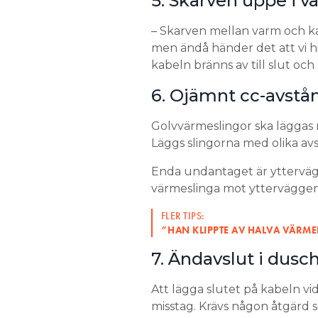
5. Skarven uppe i 
– Skarven mellan varm och kall
men ändå händer det att vi hit
kabeln bränns av till slut och 
6. Ojämnt cc-avstå
Golvvärmeslingor ska läggas 
Läggs slingorna med olika av
Enda undantaget är yttervägg
värmeslinga mot yttervägge
FLER TIPS:
”HAN KLIPPTE AV HALVA VÄRM
7. Ändavslut i dusc
Att lägga slutet på kabeln vid
misstag. Krävs någon åtgärd s