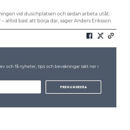
ggningen vid duschplatsen och sedan arbeta utåt.
alltid bäst att börja där, säger Anders Eriksson.
v och få nyheter, tips och bevakningar rakt ner i