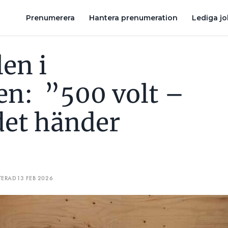
DET HÄNDER NÅGOT”
KORSADE SLINGOR OCH 7 ANDRA ELFEL 
Prenumerera
Hantera prenumeration
Lediga j
en i
n: ”500 volt –
det händer
TERAD
13 FEB 2026