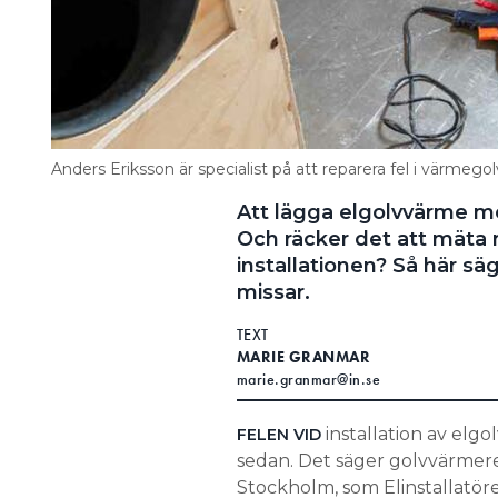
Anders Eriksson är specialist på att reparera fel i värmego
Att lägga elgolvvärme med
Och räcker det att mäta 
installationen? Så här s
missar.
TEXT
MARIE GRANMAR
marie.granmar@in.se
installation av elg
FELEN VID
sedan. Det säger golvvärmerep
Stockholm, som Elinstallatöre