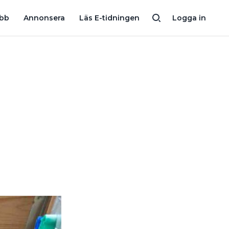
I GOLVVÄRMEN
VAR DET FEL ATT ANSLUTA EN 16 A VÄXELRIKTA
obb
Annonsera
Läs E-tidningen
Logga in