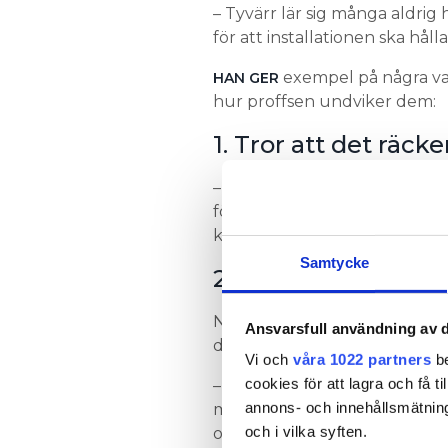
– Tyvärr lär sig många aldrig 
för att installationen ska håll
exempel på några van
HAN GER
hur proffsen undviker dem:
1. Tror att det rä
– Det händer att även erfarn
för att kontrollera golvvärme
kunna isolationsmäta upp till
Samtycke
2. Dålig dokumenta
När Anders Eriksson kommer ut
Ansvarsfull användning av d
dokumentation. Det saknas pr
Vi och
våra 1022 partners
be
cookies för att lagra och få t
– För mig är det obegripligt 
annons- och innehållsmätning
man lämnar. För att kunna ge
och i vilka syften.
och fylla i protokollet.