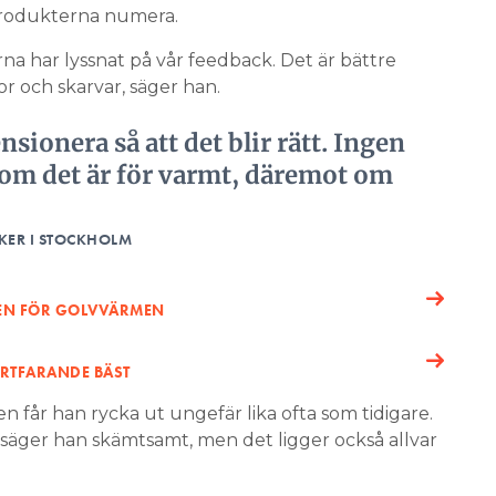
i produkterna numera.
rna har lyssnat på vår feedback. Det är bättre
gor och skarvar, säger han.
ionera så att det blir rätt. Ingen
 om det är för varmt, däremot om
IKER I STOCKHOLM
EN FÖR GOLVVÄRMEN
RTFARANDE BÄST
len får han rycka ut ungefär lika ofta som tidigare.
fa” säger han skämtsamt, men det ligger också allvar