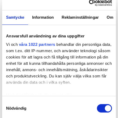
ställen. Där ser vi ett behov av att öka vår dialog
med lokala och regionala aktörer. Man behöver en
viss framförhållning idag, och jag tycker det börjar
Samtycke
Information
Reklaminställningar
Om
växa fram en ökad medvetenhet om det, säger
Niclas Damsgaard.
Ansvarsfull användning av dina uppgifter
ELTEKNIK OCH INSTALLATION
Vi och
våra 1022 partners
behandlar din personliga data,
som t.ex. ditt IP-nummer, och använder teknologi såsom
cookies för att lagra och få tillgång till information på din
Nyhetsbrev
enhet för att kunna tillhandahålla personliga annonser och
Prenumerera på vårt nyhetsbrev och få nyheter, tips
innehåll, annons- och innehållsmätning, åskådarinsikter
och bevakningar rakt ner i inkorgen
och produktutveckling. Du kan själv välja vilka som får
använda din data och i vilka syften.
Med din tillåtelse skulle vi även vilja:
Samla in information om din geografiska plats
Samtyckesval
Nödvändig
som kan ha en noggrannhet på upp till flera meter
Identifiera din enhet genom att aktivt skanna den