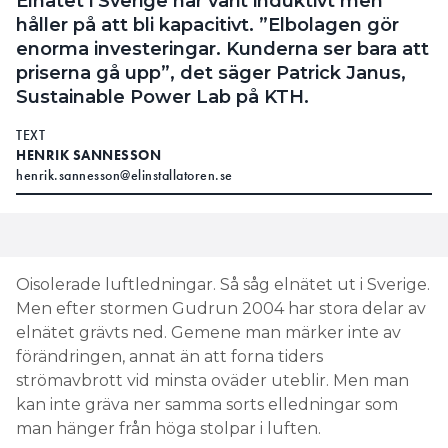
Elnätet i Sverige har varit induktivt men
håller på att bli kapacitivt. ”Elbolagen gör
enorma investeringar. Kunderna ser bara att
priserna gå upp”, det säger Patrick Janus,
Sustainable Power Lab på KTH.
TEXT
HENRIK SANNESSON
henrik.sannesson@elinstallatoren.se
Oisolerade luftledningar. Så såg elnätet ut i Sverige.
Men efter stormen Gudrun 2004 har stora delar av
elnätet grävts ned. Gemene man märker inte av
förändringen, annat än att forna tiders
strömavbrott vid minsta oväder uteblir. Men man
kan inte gräva ner samma sorts elledningar som
man hänger från höga stolpar i luften.