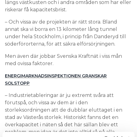
längs västkusten och i andra områden som har eller
riskerar få kapacitetsbrist.
– Och vissa av de projekten är rätt stora. Bland
annat ska vi borra en 13 kilometer lång tunnel
under hela Stockholm, i princip från Danderyd till
söderförorterna, för att säkra elförsörjningen.
Men även där jobbar Svenska Kraftnät i viss mån
med ovissa faktorer.
ENERGIMARKNADSINSPEKTIONEN GRANSKAR
SOLSTOPP
– Industrietableringar är ju extremt svåra att
förutspå, och vissa av dem är i den
storleksordningen att de dubblar eluttaget i en
stad av Västerås storlek. Historiskt fanns det en
överkapacitet i näten så det här sällan blev ett
problem, men idag är det inte alltid så på alla