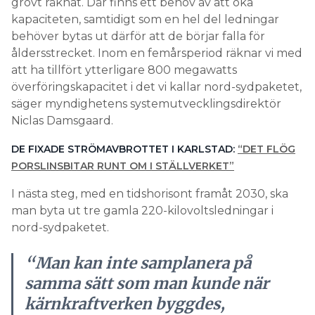
grovt räknat. Där finns ett behov av att öka
kapaciteten, samtidigt som en hel del ledningar
behöver bytas ut därför att de börjar falla för
åldersstrecket. Inom en femårsperiod räknar vi med
att ha tillfört ytterligare 800 megawatts
överföringskapacitet i det vi kallar nord-sydpaketet,
säger myndighetens systemutvecklingsdirektör
Niclas Damsgaard.
DE FIXADE STRÖMAVBROTTET I KARLSTAD:
“DET FLÖG
PORSLINSBITAR RUNT OM I STÄLLVERKET”
I nästa steg, med en tidshorisont framåt 2030, ska
man byta ut tre gamla 220-kilovoltsledningar i
nord-sydpaketet.
“Man kan inte samplanera på
samma sätt som man kunde när
kärnkraftverken byggdes,