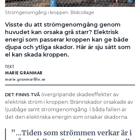
Search for:
Strömgenomgång i kroppen. Bildcollage
Visste du att strömgenomgång genom
huvudet kan orsaka grå starr? Elektrisk
SEARCH
energi som passerar kroppen kan ge både
djupa och ytliga skador. Här är sju sätt som
el kan skada kroppen.
TEXT
MARIE GRANMAR
marie.granmar@in.se
övergripande skadeeffekter av
DET FINNS TVÅ
elektrisk ström i kroppen: Brännskador orsakade av
ljusbåge samt strömgenomgång. I båda fallen är
det den elektriska energin som orsakar skadorna.
”…Tiden som strömmen verkar är i