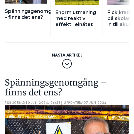
Spänningsgenomgång
Enorm utmaning
Fick krafti
– finns det ens?
med reaktiv
på skolan 
effekt i elnätet
in till akut
Spänningsgenomgång –
finns det ens?
PUBLICERAD
10 JUN 2024, 06:58
| UPPDATERAD
7 JUN 2024