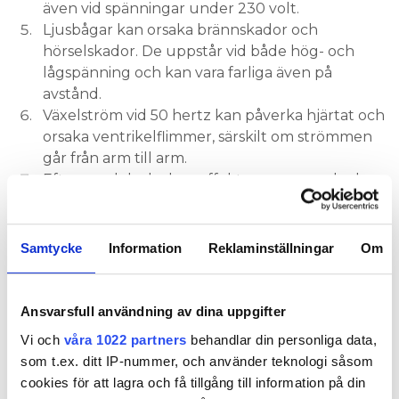
även vid spänningar under 230 volt.
Ljusbågar kan orsaka brännskador och
hörselskador. De uppstår vid både hög- och
lågspänning och kan vara farliga även på
avstånd.
Växelström vid 50 hertz kan påverka hjärtat och
orsaka ventrikelflimmer, särskilt om strömmen
går från arm till arm.
Efter en elolycka kan effekter som nervskador,
balanssvårigheter och kognitiva problem
uppstå långt senare. Därför är det viktigt med
uppföljningar.
Samtycke
Information
Reklaminställningar
Om
Vilken sjukvård behövs?
Vid högspänning, blixtnedslag, lågspänning genom
Ansvarsfull användning av dina uppgifter
bålen, medvetslöshet eller fastklamring bör vård
Vi och
våra 1022 partners
behandlar din personliga data,
uppsökas omedelbart. De här olyckorna kan orsaka
som t.ex. ditt IP-nummer, och använder teknologi såsom
djupa brännskador och allvarliga inre skador.
cookies för att lagra och få tillgång till information på din