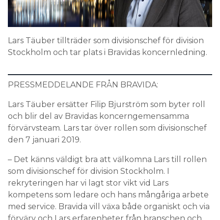
Search for:
Lars Täuber tillträder som divisionschef för division
Stockholm och tar plats i Bravidas koncernledning.
SEARCH
PRESSMEDDELANDE FRÅN BRAVIDA:
Lars Täuber ersätter Filip Bjurström som byter roll
och blir del av Bravidas koncerngemensamma
förvärvsteam. Lars tar över rollen som divisionschef
den 7 januari 2019.
– Det känns väldigt bra att välkomna Lars till rollen
som divisionschef för division Stockholm. I
rekryteringen har vi lagt stor vikt vid Lars
kompetens som ledare och hans mångåriga arbete
med service. Bravida vill växa både organiskt och via
förvärv och Lars erfarenheter från branschen och