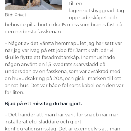
till en
lägenhetsbyggnad. Jag
Bild: Privat
öppnade skåpet och
behövde pilla bort cirka 15 möss som bränts fast på
den nedersta fasskenan.
– Något av det värsta hemmapulet jag har sett var
när jag var iväg på ett jobb för Jämtkraft, där vi
skulle flytta ett fasadmätarskåp. Inomhus hade
någon använt en 1,5 kvadrats skarvsladd på
undersidan av en fasskena, som var avsäkrad med
en huvudsäkring på 20A, och gick i marken till ett
annat hus. Det var både fel sorts kabel och den var
för liten.
Bjud på ett misstag du har gjort.
– Det händer att man har varit för snabb när man
installerat elbilsladdare och gjort
konfigurationsmisstag. Det är exempelvis att man