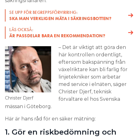
säkringshållaren.
Göteborg Energi.
SE UPP FÖR BEGREPPSFÖRVIRRING:
– Vi håller med om att vi kan uttrycka oss tydligare
SKA MAN VERKLIGEN MÄTA I SÄKRINGSBOTTEN?
kring detta och kommer att se över vår
LÄS OCKSÅ:
kommunikation.
ÄR PASSDELAR BARA EN REKOMMENDATION?
LÄS OCKSÅ:
– Det är viktigt att göra den
”BORDE VARA SJÄLVKLART DÄR MAN JOBBAR MED
här kontrollen ordentligt,
LIVET SOM INSATS”
eftersom bakspänning från
växelriktare kan bli farlig för
linjetekniker som arbetar
med service i elnäten, säger
Christer Djerf, teknisk
Christer Djerf
förvaltare el hos Svenska
mässan i Göteborg.
Här är hans råd för en säker mätning:
1. Gör en riskbedömning och