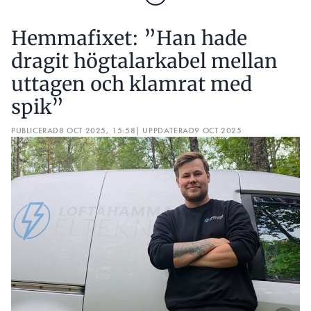
Hemmafixet: ”Han hade
dragit högtalarkabel mellan
uttagen och klamrat med
spik”
PUBLICERAD
8 OCT 2025, 15:58
| UPPDATERAD
9 OCT 2025