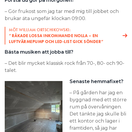
Första du gör på morgonen?
– Gör frukost som jag tar med mig till jobbet och
brukar äta ungefär klockan 09:00.
MÖT WILLIAM ORTSCHIKOWSKI:
”RÅKADE LOSSA INKOMMANDE NOLLA – EN
LUFTVÄRMEPUMP OCH LED-LIST GICK SÖNDER”
Bästa musiken att jobba till?
– Det blir mycket klassisk rock från 70-, 80- och 90-
talet.
Senaste hemmafixet?
– På gården har jag en
byggnad med ett större
rum på övervåningen.
Det tänkte jag skulle bli
ett kontor och lager i
framtiden, så jag har