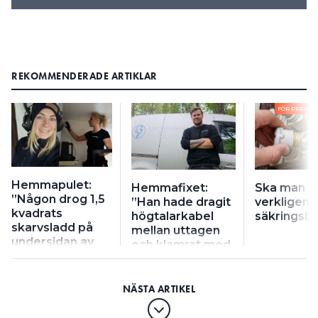
REKOMMENDERADE ARTIKLAR
FÖR PRENU
Hemmapulet:
Hemmafixet:
Ska man
”Någon drog 1,5
”Han hade dragit
verkligen 
kvadrats
högtalarkabel
säkringsb
skarvsladd på
mellan uttagen
undersidan av
och klamrat med
fasskenan”
spik”