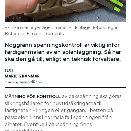
ofta till missförstånd, vilket är synd, säger Christer
Djerf, teknisk förvaltare el hos Svenska mässan i
Göteborg.
Var ska man egentligen mäta? Bildcollage, foto: Gregor
Han tycker att begreppet ”säkringsbotten” är
Bister och Elma Instruments
förvirrande. Avser det toppen eller botten på själva
diazed-säkringen eller någon annan del? Det är
Noggrann spänningskontroll är viktig inför
högst oklart. Och vad är toppen eller botten på en
färdiganmälan av en solanläggning. Så här
diazed-säkring?
ska den gå till, enligt en teknisk förvaltare.
, som står för formuleringen,
GÖTEBORG ENERGI
TEXT
håller med om att det blivit otydligt.
MARIE GRANMAR
marie.granmar@in.se
– Säkringsbotten är fel uttryck. Det är
gängan/ringen som är kundens sida på
av bakspänning ska göras i
MÄTNING FÖR KONTROLL
säkringshållaren. Man tar ur en säkring för att
säkringshållaren för huvudsäkringarna till
säkerställa att växelriktarens säkerhetsfunktion
fastigheten – i ringen eller gängan. I botten på
fungerar och då ska växelriktaren stänga av sig helt.
passdelen finns i normala fall spänningen från
Sedan mäter man att det inte finns bakspänning på
elnätet. Eventuell bakspänning finns i
någon av de tre faserna, säger Cecilia Erdalen hos