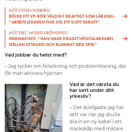
MÖT ESTER LINDBERG:
BÖJDE ETT VP-RÖR VÄLDIGT KRAFTIGT SOM LÄRLING:
”ARBETSLEDAREN FICK SIG ETT GOTT SKRATT”
MÖT ERIC MODIG GRÖNQVIST:
HEMMAFIXET: ”HAN HADE DRAGIT HÖGTALARKABEL
MELLAN UTTAGEN OCH KLAMRAT MED SPIK”
Vad jobbar du helst med?
– Jag tycker om felsökning och problemlösning, där
får man aktivera hjärnan.
Vad är det värsta du
har sett under ditt
yrkesliv?
– Det äckligaste jag har
sett var när jag skulle
dra in en ny kabel i ett
markskåp med mätare