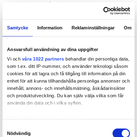
ugn ska komma på plats.
MÖT ANNA STRÖM:
MÅNGA FEL I PROPPSKÅPET: ”NÄSTAN MÄRKLIGT ATT
Samtycke
Information
Reklaminställningar
Om
DET INTE HAR BRUNNIT”
MÖT JOEL AHLÉN:
MARDRÖMSINSTALLATIONEN: ”HAN HADE DRAGIT
Ansvarsfull användning av dina uppgifter
ÖLFLEXKABLAR I JULAS BILLIGASTE FLEXRÖR”
Vi och
våra 1022 partners
behandlar din personliga data,
Vad jobbar du helst
som t.ex. ditt IP-nummer, och använder teknologi såsom
med?
cookies för att lagra och få tillgång till information på din
– Variationen är det som
enhet för att kunna tillhandahålla personliga annonser och
gör yrket roligt, men ska
innehåll, annons- och innehållsmätning, åskådarinsikter
jag vara mer specifik
och produktutveckling. Du kan själv välja vilka som får
måste jag säga att
använda din data och i vilka syften.
finliret och
färdigställandet av en
Med din tillåtelse skulle vi även vilja:
installation är roligt. Det
Samla in information om din geografiska plats
Samtyckesval
Bild: Privat
är alltid trevligt när man
Nödvändig
som kan ha en noggrannhet på upp till flera meter