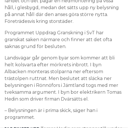
landet och det pågår en nedmontering på vissa
håll, i glesbygd, medan det sätts upp ny belysning
på annat håll där den anses göra större nytta.
Företrädesvis kring storstäder.
Programmet Uppdrag Granskning i SvT har
granskat saken närmare och finner att det ofta
saknas grund för besluten.
Landsvägar går genom byar som kommer att bli
helt kolsvarta efter mörkrets inbrott. I byn
Albacken monteras stolparna ner eftersom
trästolpen ruttnat. Men beslutet att släcka ner
belysningen i Rönnöfors i Jämtland togs med mer
tveksamma argument. I byn bor elektrikern Tomas
Hedin som driver firman Dvärsätts el.
– Belysningen är i prima skick, säger han i
programmet.