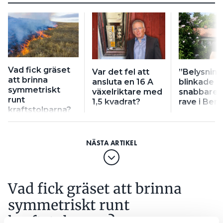
Vad fick gräset
Var det fel att
”Belysnin
att brinna
ansluta en 16 A
blinkade
symmetriskt
växelriktare med
snabbare ä
runt
1,5 kvadrat?
rave i Berl
kraftstolparna?
Vad fick gräset att brinna
symmetriskt runt
kraftstolparna?