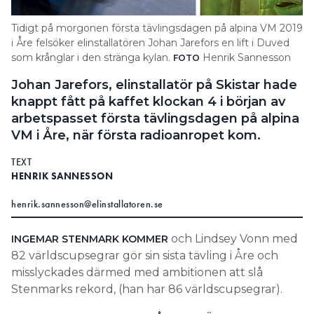
Search for:
Tidigt på morgonen första tävlingsdagen på alpina VM 2019
i Åre felsöker elinstallatören Johan Jarefors en lift i Duved
som krånglar i den stränga kylan.
Henrik Sannesson
FOTO
Johan Jarefors, elinstallatör på Skistar hade
SEARCH
knappt fått på kaffet klockan 4 i början av
arbetspasset första tävlingsdagen på alpina
VM i Åre, när första radioanropet kom.
TEXT
HENRIK SANNESSON
henrik.sannesson@elinstallatoren.se
och Lindsey Vonn med
INGEMAR STENMARK KOMMER
82 världscupsegrar gör sin sista tävling i Åre och
misslyckades därmed med ambitionen att slå
Stenmarks rekord, (han har 86 världscupsegrar).