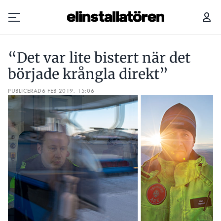
“DET VAR LITE BISTERT NÄR DET BÖRJADE KRÅNGLA DIREKT”
“Det var lite bistert när det
Prenumerera
började krångla direkt”
PUBLICERAD
Hantera prenumeration
6 FEB 2019, 15:06
Lediga jobb
Annonsera
Läs E-tidningen
Om tidningen
Kontakt
Personuppgifter