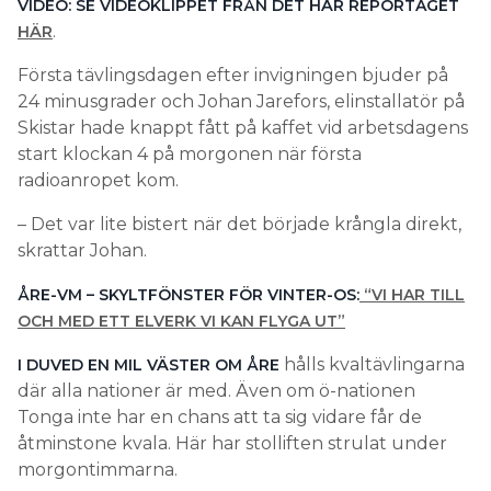
VIDEO: SE VIDEOKLIPPET FRÅN DET HÄR REPORTAGET
.
HÄR
Första tävlingsdagen efter invigningen bjuder på
24 minusgrader och Johan Jarefors, elinstallatör på
Skistar hade knappt fått på kaffet vid arbetsdagens
start klockan 4 på morgonen när första
radioanropet kom.
– Det var lite bistert när det började krångla direkt,
skrattar Johan.
ÅRE-VM – SKYLTFÖNSTER FÖR VINTER-OS:
“VI HAR TILL
OCH MED ETT ELVERK VI KAN FLYGA UT”
hålls kvaltävlingarna
I DUVED EN MIL VÄSTER OM ÅRE
där alla nationer är med. Även om ö-nationen
Tonga inte har en chans att ta sig vidare får de
åtminstone kvala. Här har stolliften strulat under
morgontimmarna.