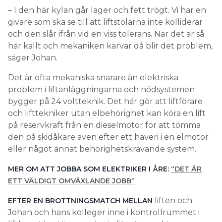
– I den här kylan går lager och fett trögt. Vi har en
givare som ska se till att liftstolarna inte kolliderar
och den slår ifrån vid en viss tolerans. När det är så
här kallt och mekaniken kärvar då blir det problem,
säger Johan.
Det är ofta mekaniska snarare än elektriska
problem i liftanläggningarna och nödsystemen
bygger på 24 voltteknik. Det här gör att liftförare
och lifttekniker utan elbehörighet kan köra en lift
på reservkraft från en dieselmotor för att tömma
den på skidåkare även efter ett haveri i en elmotor
eller något annat behörighetskrävande system.
MER OM ATT JOBBA SOM ELEKTRIKER I ÅRE:
“DET ÄR
ETT VÄLDIGT OMVÄXLANDE JOBB”
liften och
EFTER EN BROTTNINGSMATCH MELLAN
Johan och hans kolleger inne i kontrollrummet i