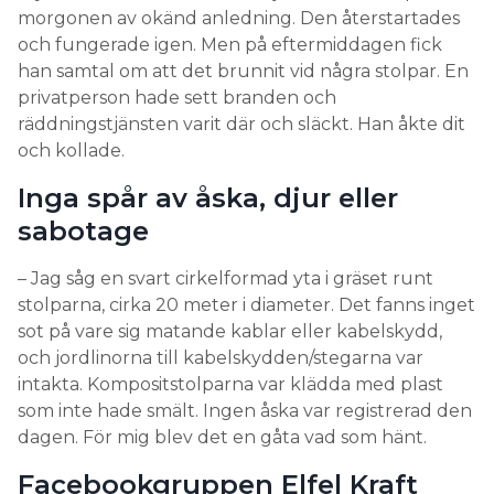
morgonen av okänd anledning. Den återstartades
och fungerade igen. Men på eftermiddagen fick
han samtal om att det brunnit vid några stolpar. En
privatperson hade sett branden och
räddningstjänsten varit där och släckt. Han åkte dit
och kollade.
Inga spår av åska, djur eller
sabotage
– Jag såg en svart cirkelformad yta i gräset runt
stolparna, cirka 20 meter i diameter. Det fanns inget
sot på vare sig matande kablar eller kabelskydd,
och jordlinorna till kabelskydden/stegarna var
intakta. Kompositstolparna var klädda med plast
som inte hade smält. Ingen åska var registrerad den
dagen. För mig blev det en gåta vad som hänt.
Facebookgruppen Elfel Kraft