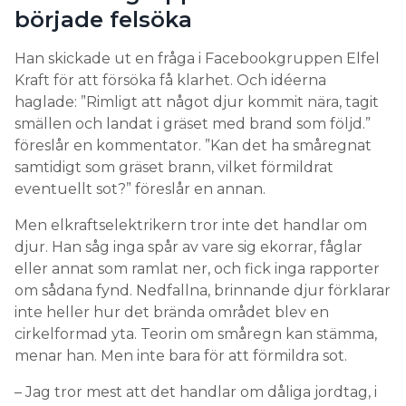
började felsöka
Han skickade ut en fråga i Facebookgruppen Elfel
Kraft för att försöka få klarhet. Och idéerna
haglade: ”Rimligt att något djur kommit nära, tagit
smällen och landat i gräset med brand som följd.”
föreslår en kommentator. ”Kan det ha småregnat
samtidigt som gräset brann, vilket förmildrat
eventuellt sot?” föreslår en annan.
Men elkraftselektrikern tror inte det handlar om
djur. Han såg inga spår av vare sig ekorrar, fåglar
eller annat som ramlat ner, och fick inga rapporter
om sådana fynd. Nedfallna, brinnande djur förklarar
inte heller hur det brända området blev en
cirkelformad yta. Teorin om småregn kan stämma,
menar han. Men inte bara för att förmildra sot.
– Jag tror mest att det handlar om dåliga jordtag, i