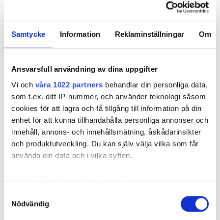
PUBLICERAD
24 JUN 2026, 05:22
Samtycke
Information
Reklaminställningar
Om
Ansvarsfull användning av dina uppgifter
Vi och
våra 1022 partners
behandlar din personliga data,
som t.ex. ditt IP-nummer, och använder teknologi såsom
cookies för att lagra och få tillgång till information på din
enhet för att kunna tillhandahålla personliga annonser och
innehåll, annons- och innehållsmätning, åskådarinsikter
och produktutveckling. Du kan själv välja vilka som får
använda din data och i vilka syften.
Genrebild av en gräsbrand. Foto: Getty
Med din tillåtelse skulle vi även vilja:
”Jag såg en svart cirkelformad yta i gräset.”
Samla in information om din geografiska plats
Samtyckesval
Inget sot. Ingen smält plast. Intakta
Nödvändig
som kan ha en noggrannhet på upp till flera meter
jordlinor. Var det sabotage? Ett brinnande
Identifiera din enhet genom att aktivt skanna den
djur som fallit ned? Jourjobbet vid 40 kV-