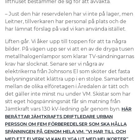
lifthuset bestämmer de sig för att avvakta.
– Just den här reservdelen har vi inte på lager, men
Leitner, tillverkaren har personal på plats och de
har lämnat förslag på vad vi kan använda istället.
Liften går. Vi åker upp till toppen för att ta några
bilder. På vägen upp ser vi att en av de dryga tusen
metallhalogenlampor som klarar TV-sändningarnas
krav har slocknat. Senare ser vi några av
elektrikerna från Johnsons El som sköter det fasta
belysningsnätet klättra upp i en stolpe. Samarbetet
mellan de olika elföretagen i Åredalen är tätt och
det gäller inte minst nu under VM. Skistar som har
sitt eget högspänningsnät får sin matning från
Jämtkraft vars 130 kV-ledning går genom byn.
HÄR
BERÄTTAR JÄMTKRAFTS DRIFTLEDARE URBAN
PERSSON OM FEM FÖRBEREDELSER SOM SKA HÅLLA
SPÄNNINGEN PÅ GENOM HELA VM. “VI HAR TILL OCH
MED ETT ELVERK VI KAN FLYGA UT MED HELIKOPTER”