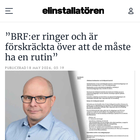
”BRF:ER RINGER OCH ÄR FÖRSKRÄCKTA ÖVER ATT DE MÅSTE HA EN RUTIN”
”BRF:er ringer och är
Prenumerera
förskräckta över att de måste
ha en rutin”
Hantera prenumeration
PUBLICERAD
18 MAY 2026, 05:19
Lediga jobb
Annonsera
Läs E-tidningen
Om tidningen
Kontakt
Personuppgifter