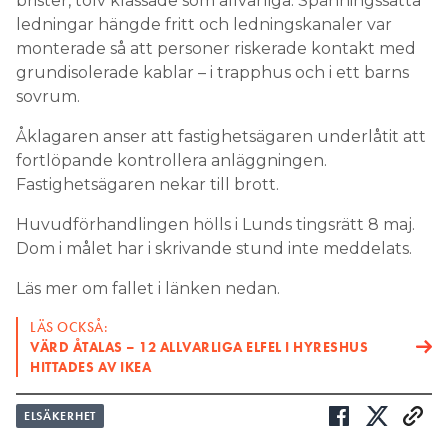
brister, tolv klassade som allvarliga. Spänningssatta
ledningar hängde fritt och ledningskanaler var
monterade så att personer riskerade kontakt med
grundisolerade kablar – i trapphus och i ett barns
sovrum.
Åklagaren anser att fastighetsägaren underlåtit att
fortlöpande kontrollera anläggningen.
Fastighetsägaren nekar till brott.
Huvudförhandlingen hölls i Lunds tingsrätt 8 maj.
Dom i målet har i skrivande stund inte meddelats.
Läs mer om fallet i länken nedan.
LÄS OCKSÅ:
VÄRD ÅTALAS – 12 ALLVARLIGA ELFEL I HYRESHUS
HITTADES AV IKEA
ELSÄKERHET