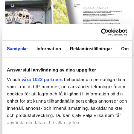
Samtycke
Information
Reklaminställningar
Om
Ansvarsfull användning av dina uppgifter
Vi och
våra 1022 partners
behandlar din personliga data,
som t.ex. ditt IP-nummer, och använder teknologi såsom
Treåring brännskadades allvarligt i handen efter att ha
kommit i kontakt med spänningssatta delar i ett
cookies för att lagra och få tillgång till information på din
motorvärmaruttag som skulle ha varit frånkopplat. Kollage.
enhet för att kunna tillhandahålla personliga annonser och
Foto: Polisen.
innehåll, annons- och innehållsmätning, åskådarinsikter
och produktutveckling. Du kan själv välja vilka som får
Treåringen pillade i det oskyddade
använda din data och i vilka syften.
motorvärmaruttaget och drabbades av en
allvarlig strömgenomgång. Här är två fall då