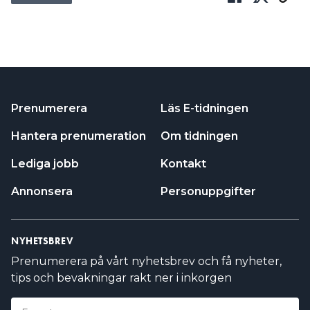
ARTIKELN I KORTHET: SÅ
KONTROLLERAS
DOKUMENTERAD RUTIN
TEMATISKA KONTROLLER MOT UTVALDA
BRANSCHER
Prenumerera
Läs E-tidningen
OLYCKOR, POLISUTREDNINGAR OCH
Hantera prenumeration
Om tidningen
ANMÄLNINGAR
Lediga jobb
Kontakt
FÖRELÄGGANDE OM RUTIN SAKNAS
Annonsera
Personuppgifter
ALLA ANLÄGGNINGAR KAN INTE
KONTROLLERAS – DET ÄR FÖR OMFATTANDE
NYHETSBREV
Prenumerera på vårt nyhetsbrev och få nyheter,
LÄS OCKSÅ:
tips och bevakningar rakt ner i inkorgen
”BRF:ER RINGER OCH ÄR FÖRSKRÄCKTA ÖVER ATT DE
MÅSTE HA EN RUTIN”