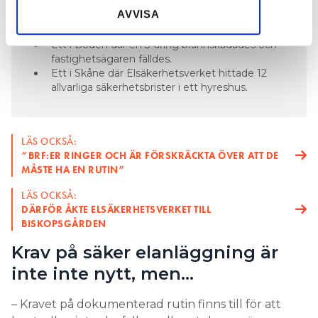
samlat in när du har använt deras tjänster.
KONTROLL HAR LETT TILL
AVVISA
DOMSTOLSPRÖVNING:
Ett i Boden där en 3-åring brännskadades och
fastighetsägaren fälldes.
Ett i Skåne där Elsäkerhetsverket hittade 12
allvarliga säkerhetsbrister i ett hyreshus.
LÄS OCKSÅ:
”BRF:ER RINGER OCH ÄR FÖRSKRÄCKTA ÖVER ATT DE
MÅSTE HA EN RUTIN”
LÄS OCKSÅ:
DÄRFÖR ÅKTE ELSÄKERHETSVERKET TILL
BISKOPSGÅRDEN
Krav på säker elanläggning är
inte inte nytt, men…
– Kravet på dokumenterad rutin finns till för att