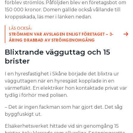
förblev strömlös. Påföljden blev en företagsbot om
150 000 kronor. Domen gällde också vållande till
kroppsskada, läs mer i länken nedan.
LÄS OCKSÅ:
STRÖMMEN VAR AVSLAGEN ENLIGT FÖRETAGET – 3-
ÅRING DRABBAD AV STRÖMGENOMGÅNG
Blixtrande vägguttag och 15
brister
I en hyresfastighet i Skåne började det blixtra ur
vägguttagen när en hyresgäst kopplade in en
värmefläkt. En elektriker hon kontaktade privat var
tydlig i förhör med polisen.
– Det är ingen fackman som har gjort det. Det såg
byggfuskigt ut.
Elsäkerhetsverket hittade vid sin genomgång 15