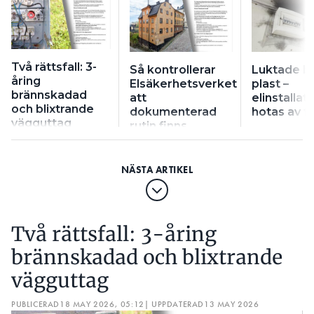
Två rättsfall: 3-
Så kontrollerar
Luktade b
åring
Elsäkerhetsverket
plast –
brännskadad
att
elinstallat
och blixtrande
dokumenterad
hotas av f
vägguttag
rutin finns
Två rättsfall: 3-åring
brännskadad och blixtrande
vägguttag
PUBLICERAD
18 MAY 2026, 05:12
| UPPDATERAD
13 MAY 2026