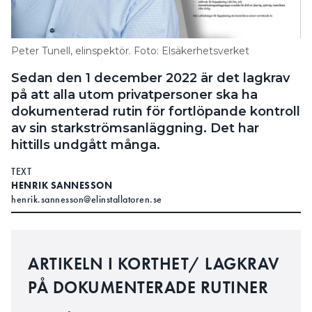
Search for:
Peter Tunell, elinspektör. Foto: Elsäkerhetsverket
Sedan den 1 december 2022 är det lagkrav
SEARCH
på att alla utom privatpersoner ska ha
dokumenterad rutin för fortlöpande kontroll
av sin starkströmsanläggning. Det har
hittills undgått många.
TEXT
HENRIK SANNESSON
henrik.sannesson@elinstallatoren.se
ARTIKELN I KORTHET/ LAGKRAV
PÅ DOKUMENTERADE RUTINER