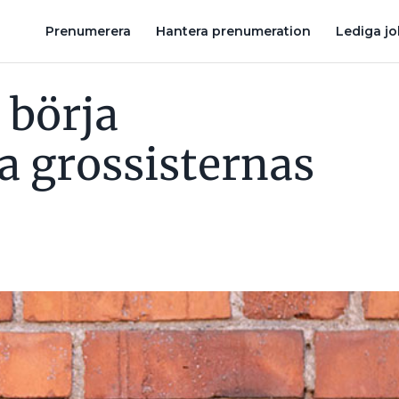
FÖRBÄTTRAD LÖNSAMHET I INSTALCO
ELLEVIO EFTER BUS
Prenumerera
Hantera prenumeration
Lediga j
 börja
a grossisternas