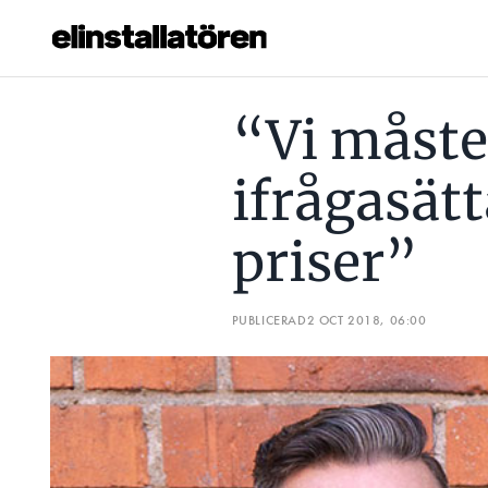
“VI MÅSTE BÖRJA IFRÅGASÄTTA GROSSISTERNAS PRISER”
“Vi måste
Prenumerera
ifrågasätt
Hantera prenumeration
priser”
Lediga jobb
Annonsera
PUBLICERAD
2 OCT 2018, 06:00
Läs E-tidningen
Om tidningen
Kontakt
Personuppgifter