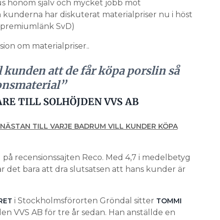
plus honom själv och mycket jobb mot
 kunderna har diskuterat materialpriser nu i höst
 (premiumlänk SvD)
ssion om materialpriser..
l kunden att de får köpa porslin så
ionsmaterial”
RE TILL SOLHÖJDEN VVS AB
NÄSTAN TILL VARJE BADRUM VILL KUNDER KÖPA
 på recensionssajten Reco. Med 4,7 i medelbetyg
 det bara att dra slutsatsen att hans kunder är
i Stockholmsförorten Gröndal sitter
RET
TOMMI
en VVS AB för tre år sedan. Han anställde en