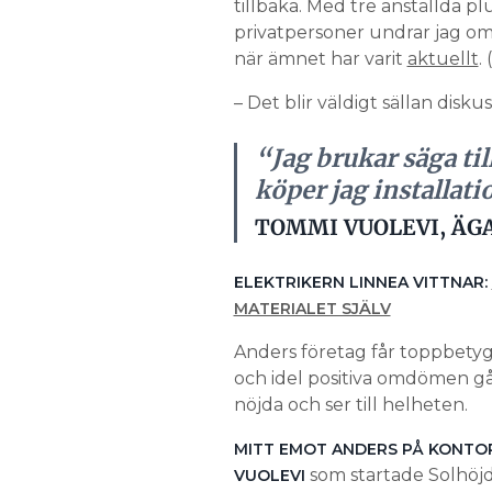
tillbaka. Med tre anställda 
privatpersoner undrar jag om
när ämnet har varit
aktuellt
.
– Det blir väldigt sällan disku
“Jag brukar säga til
köper jag installat
TOMMI VUOLEVI, ÄGA
ELEKTRIKERN LINNEA VITTNAR:
MATERIALET SJÄLV
Anders företag får toppbetyg
och idel positiva omdömen går
nöjda och ser till helheten.
MITT EMOT ANDERS PÅ KONTO
som startade Solhöjd
VUOLEVI