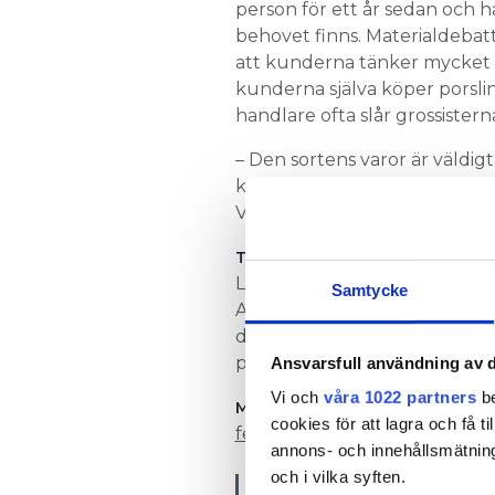
person för ett år sedan och h
behovet finns. Materialdebat
att kunderna tänker mycket p
kunderna själva köper porsl
handlare ofta slår grossisterna
– Den sortens varor är väldigt
kunden att de får köpa porsli
Vuolevi.
in egn
TOMMI VUOLEVI LÄGGER
Lundagrossistens prislista är
Samtycke
Ahlsell och Lundagrossisten. L
dubbelt så högt på Ahlsell. 
på Ahlsell.
Ansvarsfull användning av d
Vi och
våra 1022 partners
be
Hans H
MER OM PRISLISTORNA:
cookies för att lagra och få t
fel av installatörer
annons- och innehållsmätning
och i vilka syften.
“Vi installatörer må