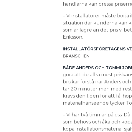
handlarna kan pressa prisern
– Vi installatörer måste börja i
situation där kunderna kan k
som är lägre än det pris vi b
Eriksson.
INSTALLATÖRSFÖRETAGENS V
BRANSCHEN
BÅDE ANDERS OCH TOMMI JOB
göra att de allra mest priskän
brukar förstå när Anders och 
tar 20 minuter men med resti
krävs den tiden för att få ih
materialhänseende tycker T
– Vi har två timmar på oss. Då h
som behövs och åka och köpa 
köpa installationsmaterial själ