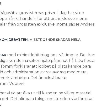
a.
frågasätta grossisternas priser. I dag har vi en
öpa från e-handeln för ett pris inklusive moms
etalar från grossisten exklusive moms, säger Anders
D OM DEBATTEN:
MISSTROENDE SKADAR HELA
med minimidebitering om två timmar. Det kan
BAR
sliga kunderna söker hjälp på annat håll. De flesta
Tommi förklarar att jobbet på plats kanske bara
d och administration av rot-avdrag med mera
op verksamheten. Det är också bra ur
ommi Vuolevi
ar vi tid att åka ut till kunden, se vilket material
det. Det blir bara tokigt om kunden ska försöka
v.