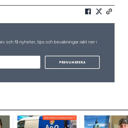
v och få nyheter, tips och bevakningar rakt ner i
FÖR PRENUMERANTER