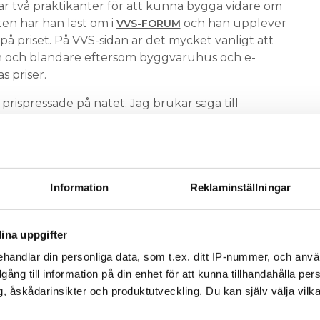
ar två praktikanter för att kunna bygga vidare om
ten har han läst om i
och han upplever
VVS-FORUM
å priset. På VVS-sidan är det mycket vanligt att
in och blandare eftersom byggvaruhus och e-
s priser.
 prispressade på nätet. Jag brukar säga till
n så köper jag installationsmaterial, säger Tommi
a priser i sitt ekonomisystem. Han tycker att
 bra. Tommi visar en produkt som finns både på
Information
Reklaminställningar
istpriset, innan rabatten som han får, är mer än
Med rabatt betalar han däremot mindre för varan
ina uppgifter
handlar din personliga data, som t.ex. ditt IP-nummer, och anv
eldring säger att grundnettoprislistan används
illgång till information på din enhet för att kunna tillhandahålla pe
, åskådarinsikter och produktutveckling. Du kan själv välja vilk
ste börja ifrågasätta grossisternas