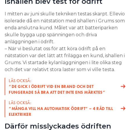
Ishallen blev test för ödrift
I mitten av juni skulle tekniken testas skarpt. Ellevio
isolerade då en nätstation med ishallen i Grums som
enda anslutna kund. Målet var att batteriparken
skulle bygga upp spänningen och driva
anläggningen i ödrift.
– När vi beslutat oss för att köra ödrift på en
nätstation var det lätt att frilägga en kund, ishallen i
Grums. Vi startade kylanläggningen i lite olika steg
och det var relativt stora laster som vi ville testa.
LÄS OCKSÅ:
”DE GICK I ÖDRIFT VID EN BRAND OCH DET
FUNGERADE SÅ BRA ATT DET INTE ENS MÄRKTES”
LÄS OCKSÅ:
”MÅNGA VILL HA AUTOMATISK ÖDRIFT” – 4 RÅD TILL
ELEKTRIKER
Därför misslyckades ödriften