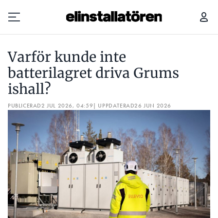
VARFÖR KUNDE INTE BATTERILAGRET DRIVA GRUMS ISHALL?
Varför kunde inte
Prenumerera
batterilagret driva Grums
ishall?
Hantera prenumeration
PUBLICERAD
2 JUL 2026, 04:59
| UPPDATERAD
26 JUN 2026
Lediga jobb
Annonsera
Läs E-tidningen
Om tidningen
Kontakt
Personuppgifter