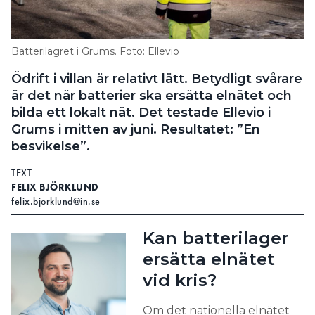
Search for:
Batterilagret i Grums. Foto: Ellevio
Ödrift i villan är relativt lätt. Betydligt svårare
SEARCH
är det när batterier ska ersätta elnätet och
bilda ett lokalt nät. Det testade Ellevio i
Grums i mitten av juni. Resultatet: ”En
besvikelse”.
TEXT
FELIX BJÖRKLUND
felix.bjorklund@in.se
Kan batterilager
ersätta elnätet
vid kris?
Om det nationella elnätet