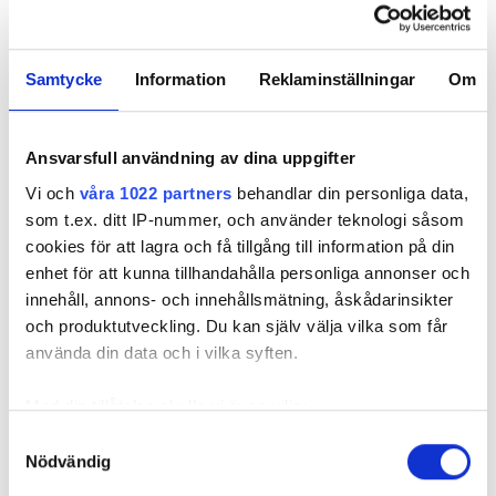
ett vindkraftverk kopplat, då kan de ligga och fylla
på.
Samtycke
Information
Reklaminställningar
Om
Vem ska betala för
energiberedskap?
Ansvarsfull användning av dina uppgifter
Ellevio ser i dagsläget begränsad kommersiell nytta
Vi och
våra 1022 partners
behandlar din personliga data,
i ren beredskap. Om tekniken ska användas i större
som t.ex. ditt IP-nummer, och använder teknologi såsom
skala återstår därför en central fråga: vem ska
cookies för att lagra och få tillgång till information på din
betala?
enhet för att kunna tillhandahålla personliga annonser och
– Det är en svår fråga: vem ska betala för
innehåll, annons- och innehållsmätning, åskådarinsikter
beredskapsnyttan. Det är inget självklart. Vi har inte
och produktutveckling. Du kan själv välja vilka som får
så mycket nytta av det, men om ett energilager
använda din data och i vilka syften.
agerar på stödtjänstmarknaden och vi kan addera
det här. Då kan det var något?, frågar sig
Med din tillåtelse skulle vi även vilja:
teknikchefen.
Samla in information om din geografiska plats
Samtyckesval
LÄS OCKSÅ:
Nödvändig
som kan ha en noggrannhet på upp till flera meter
”BYN KUNDE VARA SJÄLV­FÖRSÖRJANDE DYGNET
Identifiera din enhet genom att aktivt skanna den