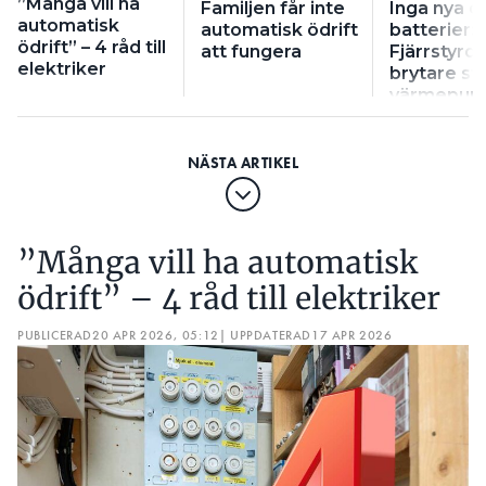
”Många vill ha
Familjen får inte
Inga nya d
automatisk
automatisk ödrift
batterier:
ödrift” – 4 råd till
att fungera
Fjärrstyrd
elektriker
brytare st
värmepum
”Många vill ha automatisk
ödrift” – 4 råd till elektriker
PUBLICERAD
20 APR 2026, 05:12
| UPPDATERAD
17 APR 2026