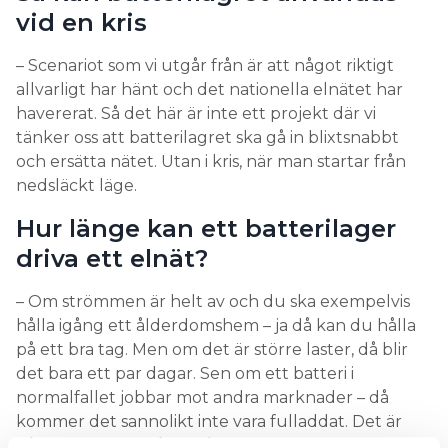
vid en kris
– Scenariot som vi utgår från är att något riktigt
allvarligt har hänt och det nationella elnätet har
havererat. Så det här är inte ett projekt där vi
tänker oss att batterilagret ska gå in blixtsnabbt
och ersätta nätet. Utan i kris, när man startar från
nedsläckt läge.
Hur länge kan ett batterilager
driva ett elnät?
– Om strömmen är helt av och du ska exempelvis
hålla igång ett ålderdomshem – ja då kan du hålla
på ett bra tag. Men om det är större laster, då blir
det bara ett par dagar. Sen om ett batteri i
normalfallet jobbar mot andra marknader – då
kommer det sannolikt inte vara fulladdat. Det är
något att tänka på också. Och har du solceller eller