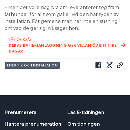
– Men det vore nog bra om leverantörer tog fram
lathundar för allt som gäller vid den här typen av
installation. För gemene man har inte en susning
om vad de ger sig in i, säger hon.
LÄS OCKSÅ:
DERAS BATTERIANLÄGGNING GER VILLAN ÖDRIFT I TRE
DAGAR
ELTEKNIK OCH INSTALLATION
Prenumerera
Läs E-tidningen
Hantera prenumeration
Om tidningen