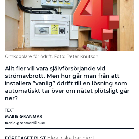
Omkopplare för ödrift. Foto: Peter Knutson
Allt fler vill vara självförsörjande vid
strömavbrott. Men hur går man från att
installera ”vanlig” ödrift till en lösning som
automatiskt tar över om nätet plötsligt går
ner?
TEXT
MARIE GRANMAR
marie.granmar@in.se
Elektriska har gjort
FÖRETAGET BLST