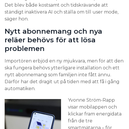
Det blev både kostsamt och tidskrävande att
Därför är det viktigt att välja en tillverkare som har
ständigt inaktivera AI och ställa om till user mode,
bra support – som snabbt svarar på mejl och telefon
säger hon.
och kan hjälpa till. Annars blir det besvärligt om det
uppstår tekniska problem.
Nytt abonnemang och nya
reläer behövs för att lösa
– Uppgraderingar av mjukvaran görs till exempel av
problemen
tillverkaren. Då är det bra att informationen kring
det är tydlig, och att det går enkelt för kunden att
Importören erbjöd en ny mjukvara, men för att den
få svar på frågor som uppstår.
ska fungera behövs ytterligare installation och ett
4. Se till att ha alla
nytt abonnemang som familjen inte fått ännu.
överenskommelser skriftliga
Därför har det dragit ut på tiden med att få i gång
automatiken.
Det blir lätt missförstånd om vad som ingår i en
Yvonne Ström-Rapp
beställning. Se därför till att ha alla
visar mobilappen och
överenskommelser skriftliga.
klickar fram energidata
– ”Ett tips till kunder är att även läsa det finstilta i
från de tre
offerter.” Där står till exempel om något faktureras
smartmätarna – för