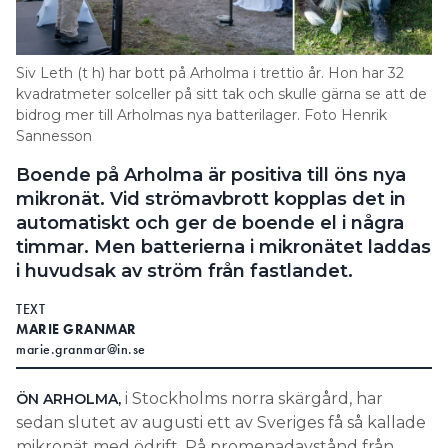
Search for:
Siv Leth (t h) har bott på Arholma i trettio år. Hon har 32
kvadratmeter solceller på sitt tak och skulle gärna se att de
bidrog mer till Arholmas nya batterilager. Foto Henrik
SEARCH
Sannesson
Boende på Arholma är positiva till öns nya
mikronät. Vid strömavbrott kopplas det in
automatiskt och ger de boende el i några
timmar. Men batterierna i mikronätet laddas
i huvudsak av ström från fastlandet.
TEXT
MARIE GRANMAR
marie.granmar@in.se
i Stockholms norra skärgård, har
ÖN ARHOLMA,
sedan slutet av augusti ett av Sveriges få så kallade
mikronät med ödrift. På promenadavstånd från