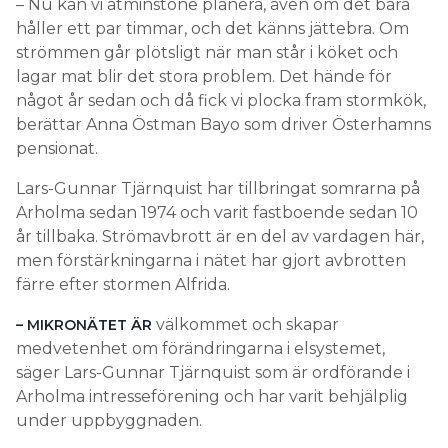
– Nu kan vi åtminstone planera, även om det bara
håller ett par timmar, och det känns jättebra. Om
strömmen går plötsligt när man står i köket och
lagar mat blir det stora problem. Det hände för
något år sedan och då fick vi plocka fram stormkök,
berättar Anna Östman Bayo som driver Österhamns
pensionat.
Lars-Gunnar Tjärnquist har tillbringat somrarna på
Arholma sedan 1974 och varit fastboende sedan 10
år tillbaka. Strömavbrott är en del av vardagen här,
men förstärkningarna i nätet har gjort avbrotten
färre efter stormen Alfrida.
välkommet och skapar
– MIKRONÄTET ÄR
medvetenhet om förändringarna i elsystemet,
säger Lars-Gunnar Tjärnquist som är ordförande i
Arholma intresseförening och har varit behjälplig
under uppbyggnaden.