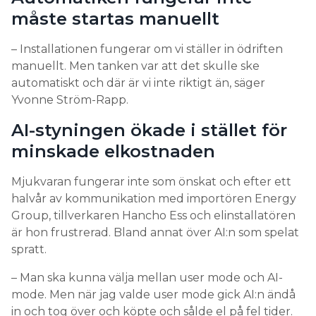
måste startas manuellt
– Installationen fungerar om vi ställer in ödriften
manuellt. Men tanken var att det skulle ske
automatiskt och där är vi inte riktigt än, säger
Yvonne Ström-Rapp.
AI-styningen ökade i stället för
minskade elkostnaden
Mjukvaran fungerar inte som önskat och efter ett
3. Välj en tillverkare som har bra
halvår av kommunikation med importören Energy
support
Group, tillverkaren Hancho Ess och elinstallatören
är hon frustrerad. Bland annat över AI:n som spelat
Att ställa in mjukvaran som krävs för automationen,
spratt.
och få till en bra styrning, är relativt nya utmaningar
för elektriker. Dessutom finns många produkter på
– Man ska kunna välja mellan user mode och AI-
marknaden, och elektriker kan omöjligt ha koll på
mode. Men när jag valde user mode gick AI:n ändå
detaljerna i alla system.
in och tog över och köpte och sålde el på fel tider.