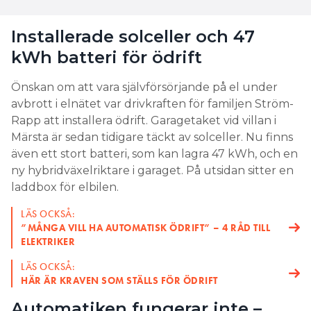
veta vad som går att göra är att åka till platsen och
kolla. Lova inte för mycket innan ni gjort det, säger
Installerade solceller och 47
Carl Elias.
kWh batteri för ödrift
Bergig mark kan göra det svårt att ordna jordtag
med önskat motstånd. Även om det lyckas blir det
Önskan om att vara självförsörjande på el under
vanligtvis dyrare, när arbetet sker på löpande
avbrott i elnätet var drivkraften för familjen Ström-
räkning.
Rapp att installera ödrift. Garagetaket vid villan i
Märsta är sedan tidigare täckt av solceller. Nu finns
2. Försök ha bra kommunikation
även ett stort batteri, som kan lagra 47 kWh, och en
med elnätsbolaget
ny hybridväxelriktare i garaget. På utsidan sitter en
laddbox för elbilen.
Elnätsbolaget måste godkänna installationen av
ödrift och jordtag. Därför är det viktigt att tiden för
LÄS OCKSÅ:
handläggning och kontroll inte är för lång.
”MÅNGA VILL HA AUTOMATISK ÖDRIFT” – 4 RÅD TILL
ELEKTRIKER
– I villan i Märsta hade vi kontakt med Vattenfall och
LÄS OCKSÅ:
det fungerade jättebra, säger Carl Elias.
HÄR ÄR KRAVEN SOM STÄLLS FÖR ÖDRIFT
Automatiken fungerar inte –