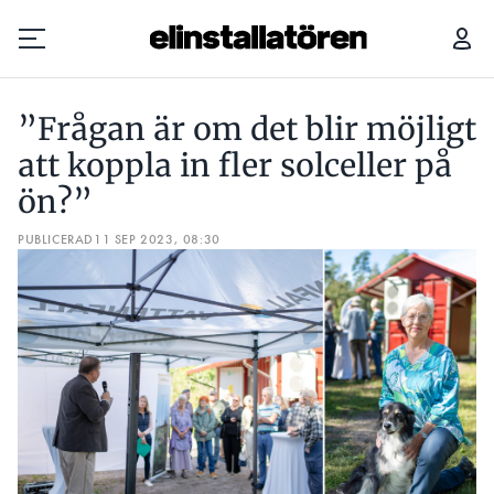
”FRÅGAN ÄR OM DET BLIR MÖJLIGT ATT KOPPLA IN FLER SOLCELLER PÅ ÖN?”
”Frågan är om det blir möjligt
Prenumerera
att koppla in fler solceller på
ön?”
Hantera prenumeration
PUBLICERAD
11 SEP 2023, 08:30
Lediga jobb
Annonsera
Läs E-tidningen
Om tidningen
Kontakt
Personuppgifter