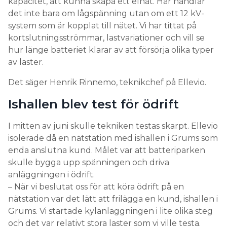
kapacitet, att kunna skapa ett elnät. Här handlar
det inte bara om lågspänning utan om ett 12 kV-
system som är kopplat till nätet. Vi har tittat på
kortslutningsströmmar, lastvariationer och vill se
hur länge batteriet klarar av att försörja olika typer
av laster.
Det säger Henrik Rinnemo, teknikchef på Ellevio.
Ishallen blev test för ödrift
I mitten av juni skulle tekniken testas skarpt. Ellevio
isolerade då en nätstation med ishallen i Grums som
enda anslutna kund. Målet var att batteriparken
skulle bygga upp spänningen och driva
anläggningen i ödrift.
– När vi beslutat oss för att köra ödrift på en
nätstation var det lätt att frilägga en kund, ishallen i
Grums. Vi startade kylanläggningen i lite olika steg
och det var relativt stora laster som vi ville testa.