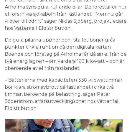
Arholma syns gula, rullande pilar. De föreställer hur
el förs in via sjökabeln från fastlandet. ”Men nu går
vi över till ödrift” säger Niklas Sjöberg, projektledare
hos Vattenfall Eldistribution.
De gula pilarna upphör och i stället börjar gråa
punkter cirkla runt ön på den digitala kartan.
Boende och företag på Arholma får då sin el från de
två energilagren – om vardera 160 kilowatt – och är
oberoende av el från fastlandet.
– Batterierna med kapaciteten 330 kilowattimmar
bör klara strömavbrott på fastlandet i cirka två
timmar, beroende på belastning, säger Peter
Söderström, affärsutvecklingschef hos Vattenfall
Eldistribution.