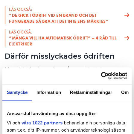
LÄS OCKSÅ:
”DE GICK I ÖDRIFT VID EN BRAND OCH DET
FUNGERADE SÅ BRA ATT DET INTE ENS MÄRKTES”
LÄS OCKSÅ:
”MÅNGA VILL HA AUTOMATISK ÖDRIFT” – 4 RÅD TILL
ELEKTRIKER
Därför misslyckades ödriften
Men det blev ingen framgång och testet var
tvunget att avbrytas i förtid. Något som kom lite
oväntat för teknikchefen.
– Det var en besvikelse. Vi klarade aldrig av att få till
Samtycke
Information
Reklaminställningar
Om
en stabil spänning upp på 12 kV-skenan. Vi startade
och spänningen nådde ungefär rätt nivå, men sen
började det svaja i frekvens. Något gick fel, men vad
Ansvarsfull användning av dina uppgifter
vet vi inte.
Vi och
våra 1022 partners
behandlar din personliga data,
som t.ex. ditt IP-nummer, och använder teknologi såsom
Trots misslyckandet ser Ellevio ett värde i tekniken.