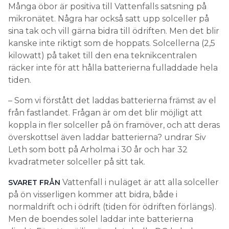
Många öbor är positiva till Vattenfalls satsning på
mikronätet. Några har också satt upp solceller på
sina tak och vill gärna bidra till ödriften. Men det blir
kanske inte riktigt som de hoppats. Solcellerna (2,5
kilowatt) på taket till den ena teknikcentralen
räcker inte för att hålla batterierna fulladdade hela
tiden.
– Som vi förstått det laddas batterierna främst av el
från fastlandet. Frågan är om det blir möjligt att
koppla in fler solceller på ön framöver, och att deras
överskottsel även laddar batterierna? undrar Siv
Leth som bott på Arholma i 30 år och har 32
kvadratmeter solceller på sitt tak.
Vattenfall i nuläget är att alla solceller
SVARET FRÅN
på ön visserligen kommer att bidra, både i
normaldrift och i ödrift (tiden för ödriften förlängs).
Men de boendes solel laddar inte batterierna