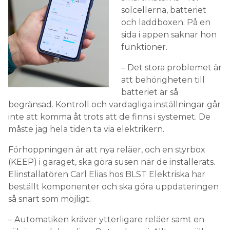
på löpande räkning, och om det tillkommer
solcellerna, batteriet
kostnader för någon typ av komponent.
och laddboxen. På en
sida i appen saknar hon
LÄS OCKSÅ:
funktioner.
MIKRONÄT: LÅNGVARIG ÖDRIFT INTE DET VIKTIGASTE
– Det stora problemet är
att behörigheten till
batteriet är så
begränsad. Kontroll och vardagliga inställningar går
inte att komma åt trots att de finns i systemet. De
måste jag hela tiden ta via elektrikern.
Förhoppningen är att nya reläer, och en styrbox
(KEEP) i garaget, ska göra susen när de installerats.
Elinstallatören Carl Elias hos BLST Elektriska har
beställt komponenter och ska göra uppdateringen
så snart som möjligt.
– Automatiken kräver ytterligare reläer samt en