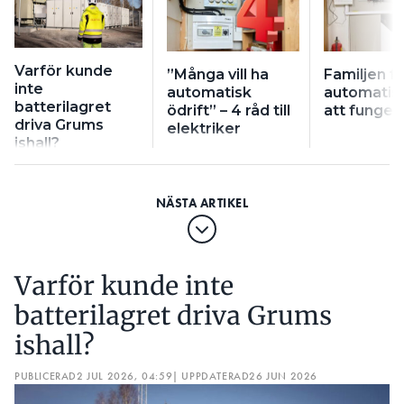
Varför kunde
”Många vill ha
Familjen få
inte
automatisk
automatisk
batterilagret
ödrift” – 4 råd till
att funger
driva Grums
elektriker
ishall?
Varför kunde inte
batterilagret driva Grums
ishall?
PUBLICERAD
2 JUL 2026, 04:59
| UPPDATERAD
26 JUN 2026