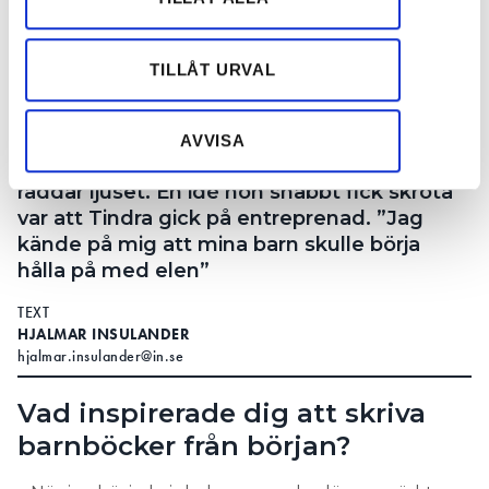
information från din enhet till de sociala medier och
annons- och analysföretag som vi samarbetar med.
Dessa kan i sin tur kombinera informationen med annan
TILLÅT URVAL
information som du har tillhandahållit eller som de har
Madelene Wallin har släppt sin barnbok Tindra räddar ljuset.
samlat in när du har använt deras tjänster.
Bild: Privat (montage)
AVVISA
Madelene Wallin har skrivit boken Tindra
räddar ljuset. En idé hon snabbt fick skrota
var att Tindra gick på entreprenad. ”Jag
kände på mig att mina barn skulle börja
hålla på med elen”
TEXT
HJALMAR INSULANDER
hjalmar.insulander@in.se
Vad inspirerade dig att skriva
barnböcker från början?