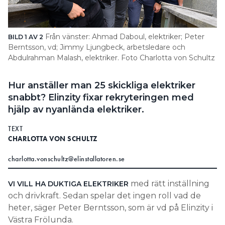
Search for:
Från vänster: Ahmad Daboul, elektriker; Peter
BILD 1 AV 2
BI
Berntsson, vd; Jimmy Ljungbeck, arbetsledare och
de
Abdulrahman Malash, elektriker. Foto Charlotta von Schultz
SEARCH
Hur anställer man 25 skickliga elektriker
snabbt? Elinzity fixar rekryteringen med
hjälp av nyanlända elektriker.
TEXT
CHARLOTTA VON SCHULTZ
charlotta.vonschultz@elinstallatoren.se
med rätt inställning
VI VILL HA DUKTIGA ELEKTRIKER
och drivkraft. Sedan spelar det ingen roll vad de
heter, säger Peter Berntsson, som är vd på Elinzity i
Västra Frölunda.