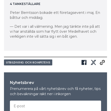
4 TANKESTÄLLARE
Peter Berntsson bokade ett företagsevent i maj. En
båttur och middag.
— Det var i all välmening. Men jag tänkte inte på att
vi har anställda som har flytt över Medelhavet och
verkligen inte vill sätta sig i en båt igen.
UTBILDNING OCH KOMPETENS
Nyhetsbrev
Prenumerera på vårt nyhetsbrev och få nyheter, tips
och bevakningar rakt ner i inkorgen