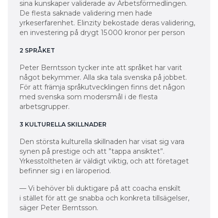
sina kunskaper validerade av ­Arbetsförmedlingen.
De flesta saknade validering men hade
yrkeserfarenhet. Elinzity bekostade deras validering,
en investering på drygt 15 000 kronor per person
2 SPRÅKET
Peter Berntsson tycker inte att språket har varit
något bekymmer. Alla ska tala svenska på jobbet.
För att främja språk­utvecklingen finns det någon
med svenska som modersmål i de flesta
arbetsgrupper.
3 KULTURELLA SKILLNADER
Den största kulturella skillnaden har visat sig vara
synen på prestige och att ”tappa ansiktet”.
Yrkesstoltheten är väldigt viktig, och att företaget
befinner sig i en läroperiod.
— Vi behöver bli duktigare på att coacha enskilt
i stället för att ge snabba och konkreta tillsägelser,
säger Peter Berntsson.