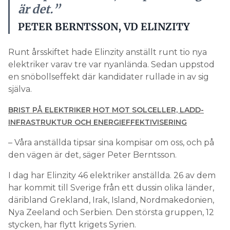
är det.”
PETER BERNTSSON, VD ELINZITY
Runt årsskiftet hade Elinzity anställt runt tio nya
elektriker varav tre var nyanlända. Sedan uppstod
en snöbollseffekt där kandidater rullade in av sig
själva.
BRIST PÅ ELEKTRIKER HOT MOT SOL­CELLER, LADD­
INFRASTRUK­TUR OCH ENERGIEFFEKTIVISERING
– Våra anställda tipsar sina kompisar om oss, och på
den vägen är det, säger Peter Berntsson.
I dag har Elinzity 46 elektriker anställda. 26 av dem
har kommit till Sverige från ett dussin olika länder,
däribland Grekland, Irak, Island, Nordmakedonien,
Nya Zeeland och Serbien. Den största gruppen, 12
stycken, har flytt krigets Syrien.