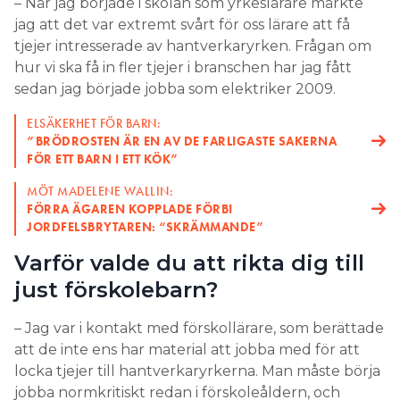
– När jag började i skolan som yrkeslärare märkte
jag att det var extremt svårt för oss lärare att få
tjejer intresserade av hantverkaryrken. Frågan om
hur vi ska få in fler tjejer i branschen har jag fått
sedan jag började jobba som elektriker 2009.
ELSÄKERHET FÖR BARN:
”BRÖDROSTEN ÄR EN AV DE FARLIGASTE SAKERNA
FÖR ETT BARN I ETT KÖK”
MÖT MADELENE WALLIN:
FÖRRA ÄGAREN KOPPLADE FÖRBI
JORDFELSBRYTAREN: “SKRÄMMANDE”
Varför valde du att rikta dig till
just förskolebarn?
– Jag var i kontakt med förskollärare, som berättade
att de inte ens har material att jobba med för att
locka tjejer till hantverkaryrkerna. Man måste börja
jobba normkritiskt redan i förskoleåldern, och