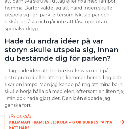
att barn ska skruva i uttag eller fixa med lampor
hemma. Därför valde jag att handlingen skulle
utspela sig i en park, eftersom lyktstolpar och
elskåp är låsta och går inte att låsa upp utan
specialverktyg.
Hade du andra idéer på var
storyn skulle utspela sig, innan
du bestämde dig för parken?
– Jag hade idén att Tindra skulle vara med på
entreprenad eller att hon kommer hem till sig och
fixar en lampa. Men jag kände på mig att mina barn
skulle börja hålla på med elen, eftersom en liten tjej
i min bok hade gjort det. Den idén slopade jag
ganska fort.
LÄS OCKSÅ:
DILEMMAN I BAMSES ELSKOLA – GÖR BURRES PAPPA
RÄTT HÄR?