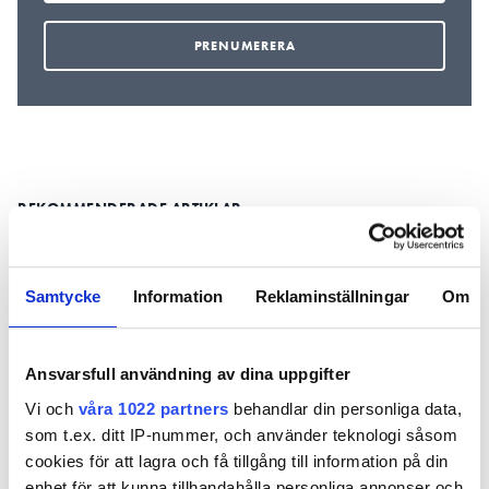
REKOMMENDERADE ARTIKLAR
Samtycke
Information
Reklaminställningar
Om
Ansvarsfull användning av dina uppgifter
Hur väcker man
Brist på APL –
Elev attac
intresset för el
Skövde minskar
lärare med
Vi och
våra 1022 partners
behandlar din personliga data,
hos barn – utan
elutbildning trots
Refis
som t.ex. ditt IP-nummer, och använder teknologi såsom
att de pillar i
rekordhögt
cookies för att lagra och få tillgång till information på din
uttag?
intresse
enhet för att kunna tillhandahålla personliga annonser och