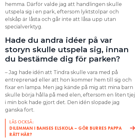
hemma. Därför valde jag att handlingen skulle
LÄS OCKSÅ:
utspela sig i en park, eftersom lyktstolpar och
APL-KRISEN: HAR RINGT 200 SAMTAL FÖR ATT HITTA 16
PLATSER
elskåp är låsta och går inte att låsa upp utan
specialverktyg.
4. Förstå kortslutningsström
Hade du andra idéer på var
viktigt för att undvika
storyn skulle utspela sig, innan
ljusbågsolyckor
du bestämde dig för parken?
Det är svårt att mäta kortslutningsström, annat än
med en simulering i installationstestaren.
– Jag hade idén att Tindra skulle vara med på
Begreppet ställer också krav på kunskaper om
entreprenad eller att hon kommer hem till sig och
matande nät, förimpedans och slingimpedans.
fixar en lampa. Men jag kände på mig att mina barn
skulle börja hålla på med elen, eftersom en liten tjej
– Det kan vara svårt att förstå, men det är viktigt för
i min bok hade gjort det. Den idén slopade jag
att undvika ljusbågsolyckor. I min utrustning kan
ganska fort.
elever kortsluta och hinna mäta både
kortslutningsström och beröringsspänning. Det är
LÄS OCKSÅ:
DILEMMAN I BAMSES ELSKOLA – GÖR BURRES PAPPA
möjligt eftersom vi har tagit ner huvudspänningen
RÄTT HÄR?
till 40 V och får då cirka 10 gånger längre