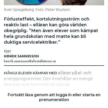
Search for:
Sven Spiegelberg. Foto: Peter Knutson.
Förlusteffekt, kortslutningsström och
reaktiv last – elläran kan göra världen
SEARCH
obegriplig. ”Men även elever som kämpat
hela grundskolan med matte kan bli
duktiga servicelektriker.”
TEXT
HENRIK SANNESSON
henrik.sannesson@elinstallatoren.se
elläran på el- och
MÅNGA ELEVER KÄMPAR MED
energiprogrammet. Den innehåller en mängd
begrepp som kan ta tid att lära sig.
– Elläran är inget självändamål utan ett gemensamt
Fortsätt läsa genom att logga in eller starta en
språk och en förklaringsmodell för att
prenumeration
yrkesverksamma ska kunna kommunicera.
Det säger Hans Kilander, lärare som undervisat