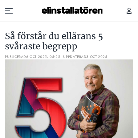
SÅ FÖRSTÅR DU ELLÄRANS 5 SVÅRASTE BEGREPP
Så förstår du ellärans 5
Prenumerera
svåraste begrepp
PUBLICERAD
Hantera prenumeration
6 OCT 2025, 05:25
| UPPDATERAD
3 OCT 2025
Lediga jobb
Annonsera
Läs E-tidningen
Om tidningen
Kontakt
Personuppgifter