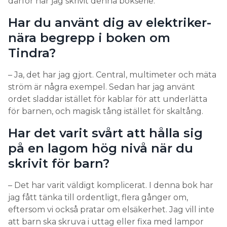
därför har jag skrivit denna bokserie.
Utlösningsvillkor är något som elektriker testar
dagligen, men likt de andra begreppen, rymmer
Har du använt dig av elektriker-
även det här många lager av kunskap.
nära begrepp i boken om
Tindra?
– Långt ifrån alla elektriker vet vad som ligger
bakom det där trycket på installationstestaren och
– Ja, det har jag gjort. Central, multimeter och mäta
kan tolka manualen till den, säger Sven
ström är några exempel. Sedan har jag använt
Spiegelberg.
ordet sladdar istället för kablar för att underlätta
Utlösningsvillkor styr dimensioneringen av kablar
för barnen, och magisk tång istället för skaltång.
och säkringar. Men begreppet kan begripas på
Har det varit svårt att hålla sig
många olika nivåer. För att få en djupare förståelse
måste man förstå slingimpedans och förimpedans.
på en lagom hög nivå när du
skrivit för barn?
– Det kan bli backjobb om man installerar en för
klen kabel som inte klarar testen, säger Sven
– Det har varit väldigt komplicerat. I denna bok har
Spiegelberg.
jag fått tänka till ordentligt, flera gånger om,
LÄS OCKSÅ:
eftersom vi också pratar om elsäkerhet. Jag vill inte
HAN UNDERVISAR OM EL FÖR REKORDPUBLIK
att barn ska skruva i uttag eller fixa med lampor