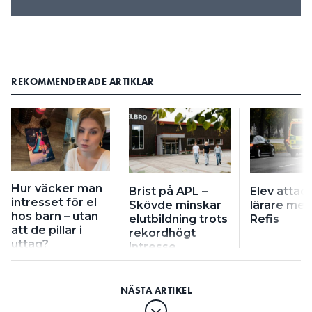
REKOMMENDERADE ARTIKLAR
Hur väcker man
Brist på APL –
Elev attac
intresset för el
Hans Kilander är yrkeslärare som har undervisat på
Skövde minskar
lärare med
hos barn – utan
gymansiet, komvux, YH och inom industrin. Sven
elutbildning trots
Refis
att de pillar i
Spiegelberg är läromedelsförfattare som skrivit Ellära 2.0
rekordhögt
uttag?
intresse
Pro och tagit fram mätövningar och labbutrustning för
undervisning.
. Kritikerna tycker att hans
MEN ALLA HÅLLER INTE ME