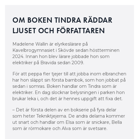
utlösningstid, säger Sven Spiegelberg.
5. Mätövningar kan hjälpa att
OM BOKEN TINDRA RÄDDAR
förstå reaktiva laster
LJUSET OCH FÖRFATTAREN
När summan av delspäningarna i en krets plötsligt
Madelene Wallin är elyrkeslärare på
kan vara större än den pålagda spänningen
Kavelbrogymnasiet i Skövde sedan höstterminen
omkullkastas det eleven lärt sig om Kirschhoffs lag
2024. Innan hon blev lärare jobbade hon som
tidigare under utbildningen. Därför ställer reaktiva
elektriker på Bravida sedan 2009.
laster stora krav på läraren. Det handlar om att
För att peppa fler tjejer till att jobba inom elbranchen
tiden kommer in som en ny parameter och förklarar
har hon släppt sin första barnbok, som hon jobbat på
varför spänningarna inte uppträder samtidigt.
sedan i somras. Boken handlar om Tindra som är
elektriker. En dag slocknar belysningen i parken hon
– Ett problem är att matematikundervisningen ofta
brukar leka i, och det är hennes uppgift att fixa det.
sköts av mattelärare utan elkompetens. Men när
– Det är första delen av en bokserie på fyra delar
man kommer till reaktiva laster ökar kraven på
som heter Tekniktjejerna. De andra delarna kommer
matematikkunskap. Här har skolorna en bra
ut snart och handlar om Elsa som är snickare, Bella
möjlighet att integrera matematikundervisning i
som är rörmokare och Alva som är svetsare.
elläran, säger Hans Kilander.