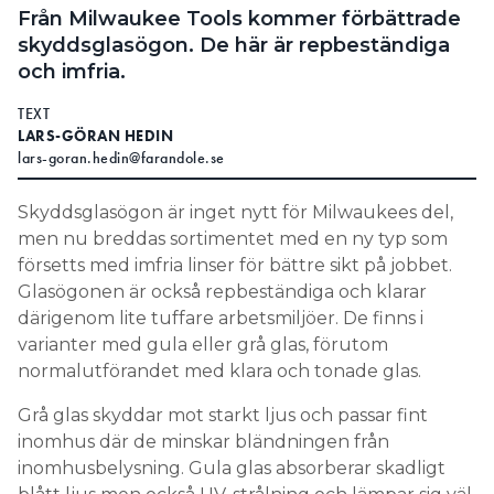
Från Milwaukee Tools kommer förbättrade
Search for:
skyddsglasögon. De här är repbeständiga
och imfria.
TEXT
SEARCH
LARS-GÖRAN HEDIN
lars-goran.hedin@farandole.se
Skyddsglasögon är inget nytt för Milwaukees del,
men nu breddas sortimentet med en ny typ som
försetts med imfria linser för bättre sikt på jobbet.
Glasögonen är också repbeständiga och klarar
därigenom lite tuffare arbetsmiljöer. De finns i
varianter med gula eller grå glas, förutom
normalutförandet med klara och tonade glas.
Grå glas skyddar mot starkt ljus och passar fint
inomhus där de minskar bländningen från
inomhusbelysning. Gula glas absorberar skadligt