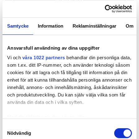
Samtycke
Information
Reklaminställningar
Om
REKOMMENDERADE ARTIKLAR
Ansvarsfull användning av dina uppgifter
Vi och
våra 1022 partners
behandlar din personliga data,
som t.ex. ditt IP-nummer, och använder teknologi såsom
cookies för att lagra och få tillgång till information på din
enhet för att kunna tillhandahålla personliga annonser och
innehåll, annons- och innehållsmätning, åskådarinsikter
Klarsynt och
och produktutveckling. Du kan själv välja vilka som får
Proppar du inte
Skapa offe
skyddad
tappar
med röste
använda din data och i vilka syften.
”Elektrike
konstant
Med din tillåtelse skulle vi även vilja:
stressade
Samla in information om din geografiska plats
Samtyckesval
Nödvändig
som kan ha en noggrannhet på upp till flera meter