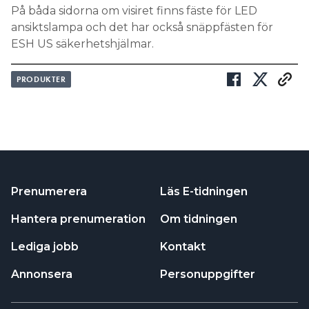
På båda sidorna om visiret finns fäste för LED
ansiktslampa och det har också snäppfästen för
ESH US säkerhetshjälmar.
PRODUKTER
Prenumerera
Läs E-tidningen
Hantera prenumeration
Om tidningen
Lediga jobb
Kontakt
Annonsera
Personuppgifter