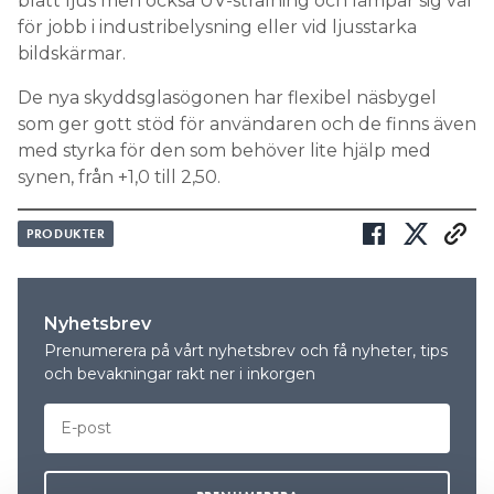
blått ljus men också UV-strålning och lämpar sig väl
för jobb i industribelysning eller vid ljusstarka
bildskärmar.
De nya skyddsglasögonen har flexibel näsbygel
som ger gott stöd för användaren och de finns även
med styrka för den som behöver lite hjälp med
synen, från +1,0 till 2,50.
PRODUKTER
Nyhetsbrev
Prenumerera på vårt nyhetsbrev och få nyheter, tips
och bevakningar rakt ner i inkorgen