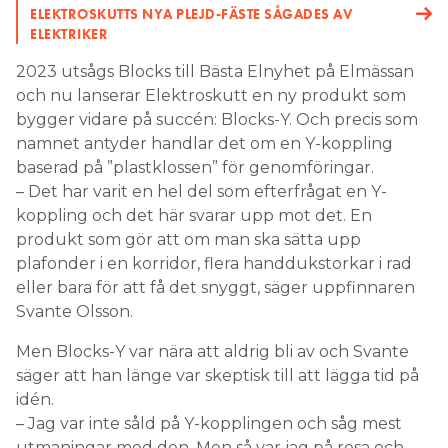
ELEKTROSKUTTS NYA PLEJD-FÄSTE SÅGADES AV
ELEKTRIKER
2023 utsågs Blocks till Bästa Elnyhet på Elmässan
och nu lanserar Elektroskutt en ny produkt som
bygger vidare på succén: Blocks-Y. Och precis som
namnet antyder handlar det om en Y-koppling
baserad på ”plastklossen” för genomföringar.
– Det har varit en hel del som efterfrågat en Y-
koppling och det här svarar upp mot det. En
produkt som gör att om man ska sätta upp
plafonder i en korridor, flera handdukstorkar i rad
eller bara för att få det snyggt, säger uppfinnaren
Svante Olsson.
Men Blocks-Y var nära att aldrig bli av och Svante
säger att han länge var skeptisk till att lägga tid på
idén.
– Jag var inte såld på Y-kopplingen och såg mest
utmaningar med den. Men så var jag på resa och