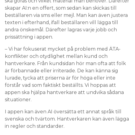
ska göras och vilket material man behöver. Därefter
skapar AI:n en offert, som sedan kan skickas till
beställaren via sms eller mejl. Man kan även justera
texten i efterhand, ifall beställaren vill lägga till
andra önskemål. Därefter lagras varje jobb och
prissättning i appen.
– Vi har fokuserat mycket på problem med ÄTA-
konflikter och otydlighet mellan kund och
hantverkare. Från kundsidan hör man ofta att folk
är förbannade eller irriterade. De kan känna sig
lurade, tycka att priserna är för höga eller inte
förstår vad som faktiskt beställts. Vi hoppas att
appen ska hjälpa hantverkare att undvika sådana
situationer.
I appen kan även AI översätta ett annat språk till
svenska och tvärtom. Hantverkaren kan även lägga
in regler och standarder.