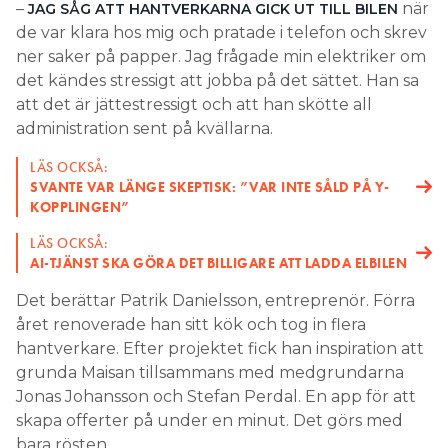
–
när
JAG SÅG ATT HANTVERKARNA GICK UT TILL BILEN
de var klara hos mig och pratade i telefon och skrev
ner saker på papper. Jag frågade min elektriker om
det kändes stressigt att jobba på det sättet. Han sa
att det är jättestressigt och att han skötte all
administration sent på kvällarna.
LÄS OCKSÅ:
SVANTE VAR LÄNGE SKEPTISK: ”VAR INTE SÅLD PÅ Y-
KOPPLINGEN”
LÄS OCKSÅ:
AI-TJÄNST SKA GÖRA DET BILLIGARE ATT LADDA ELBILEN
Det berättar Patrik Danielsson, entreprenör. Förra
året renoverade han sitt kök och tog in flera
hantverkare. Efter projektet fick han inspiration att
grunda Maisan tillsammans med medgrundarna
Jonas Johansson och Stefan Perdal. En app för att
skapa offerter på under en minut. Det görs med
bara rösten.