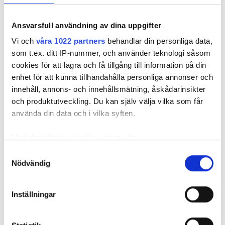
Ansvarsfull användning av dina uppgifter
Vi och
våra 1022 partners
behandlar din personliga data,
som t.ex. ditt IP-nummer, och använder teknologi såsom
Svante var länge skeptisk:
cookies för att lagra och få tillgång till information på din
”Var inte såld på Y-
enhet för att kunna tillhandahålla personliga annonser och
kopplingen”
innehåll, annons- och innehållsmätning, åskådarinsikter
och produktutveckling. Du kan själv välja vilka som får
PUBLICERAD
15 JAN 2026, 09:21
använda din data och i vilka syften.
Med din tillåtelse skulle vi även vilja:
Samla in information om din geografiska plats
Samtyckesval
Nödvändig
som kan ha en noggrannhet på upp till flera meter
Identifiera din enhet genom att aktivt skanna den
för specifika kännetecken (fingeravtryck)
Inställningar
Ta reda på mer om hur dina personliga uppgifter
behandlas och ställ in dina preferenser i
detaljsektionen
.