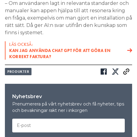
– Om användaren lagt in relevanta standarder och
manualer kan appen hjälpa till att resonera kring
en fråga, exempelvis om man gjort en installation på
rätt sätt. Då ger AI:n svar utifrån den kunskap som
finns i systemet.
LÄS OCKSÅ:
KAN JAG ANVÄNDA CHAT GPT FÖR ATT GÖRA EN
KORREKT FAKTURA?
PRODUKTER
Nyhetsbrev
Prenumerera på vårt nyhetsbrev och få nyheter, tips
och bevakningar rakt ner i inkorgen