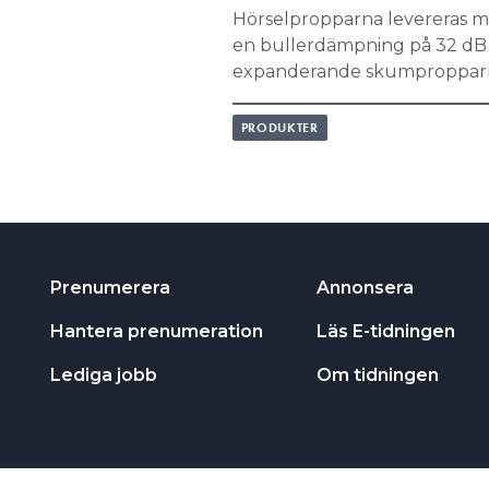
Hörselpropparna levereras m
en bullerdämpning på 32 dB S
expanderande skumproppar
PRODUKTER
Prenumerera
Annonsera
Hantera prenumeration
Läs E-tidningen
Lediga jobb
Om tidningen