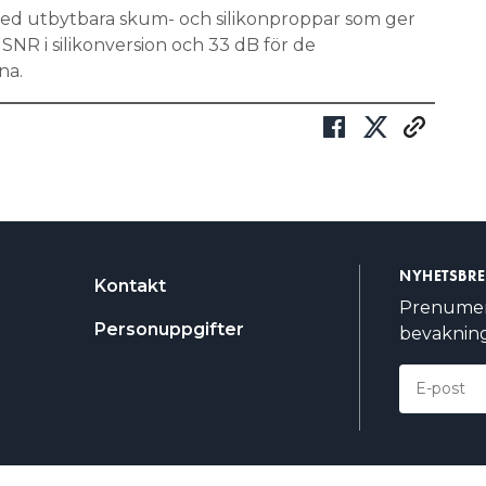
ed utbytbara skum- och silikonproppar som ger
NR i silikonversion och 33 dB för de
na.
NYHETSBR
Kontakt
Prenumere
Personuppgifter
bevakning