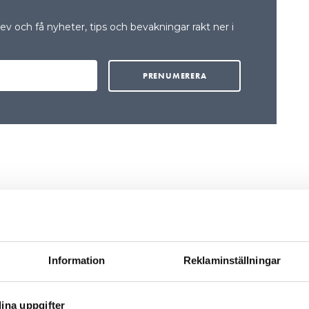
v och få nyheter, tips och bevakningar rakt ner i
Information
Reklaminställningar
ina uppgifter