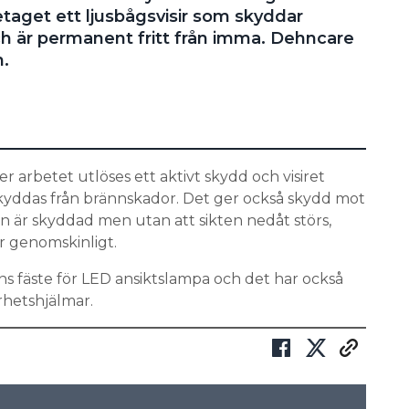
etaget ett ljusbågsvisir som skyddar
och är permanent fritt från imma. Dehncare
.
arbetet utlöses ett aktivt skydd och visiret
kyddas från brännskador. Det ger också skydd mot
n är skyddad men utan att sikten nedåt störs,
r genomskinligt.
nns fäste för LED ansiktslampa och det har också
rhetshjälmar.