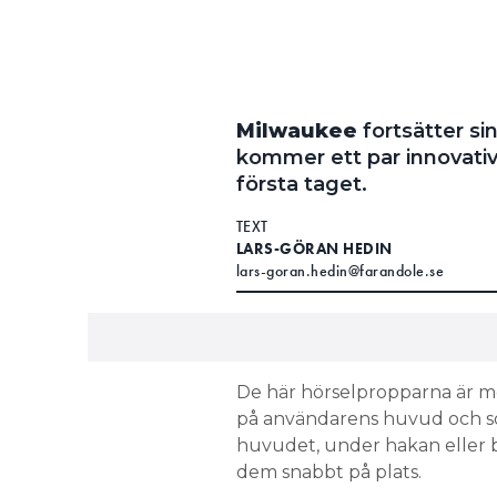
Milwaukee
fortsätter si
kommer ett par innovati
första taget.
TEXT
LARS-GÖRAN HEDIN
lars-goran.hedin@farandole.se
De här hörselpropparna är mo
på användarens huvud och som
huvudet, under hakan eller ba
dem snabbt på plats.