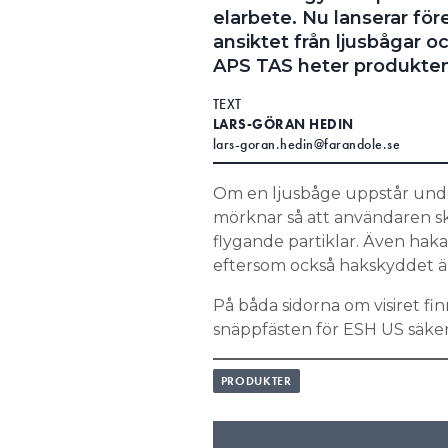
elarbete. Nu lanserar för
ansiktet från ljusbågar 
APS TAS heter produkten
TEXT
LARS-GÖRAN HEDIN
lars-goran.hedin@farandole.se
Om en ljusbåge uppstår under 
mörknar så att användaren s
flygande partiklar. Även haka
eftersom också hakskyddet ä
På båda sidorna om visiret fi
snäppfästen för ESH US säke
PRODUKTER