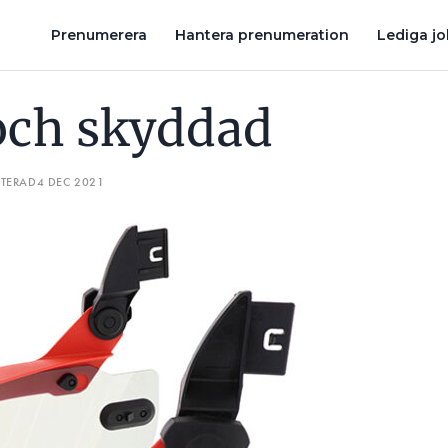
UTAN IMMA ELLER REPOR
SKAPA OFFERTER MED RÖSTEN: ”E
Prenumerera
Hantera prenumeration
Lediga j
och skyddad
ATERAD
4 DEC 2021