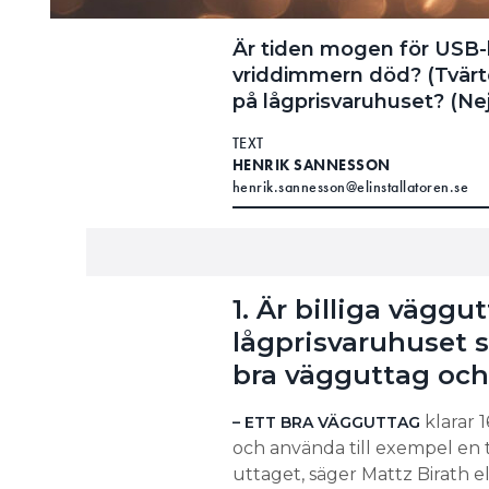
Är tiden mogen för USB-l
vriddimmern död? (Tvärto
på lågprisvaruhuset? (Nej)
TEXT
HENRIK SANNESSON
henrik.sannesson@elinstallatoren.se
1. Är billiga vägg
lågprisvaruhuset sk
bra vägguttag och
klarar 1
– ETT BRA VÄGGUTTAG
och använda till exempel en t
uttaget, säger Mattz Birath e