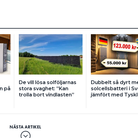
De vill lösa solföljarnas
Dubbelt så dyrt m
in på
stora svaghet: ”Kan
solcellsbatteri i S
trolla bort vindlasten”
jämfört med Tysk