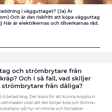
addning i vägguttaget? (Ja) Är
m) Och är det riskfritt att köpa vägguttag
 Här är elektrikernas och tillverkarnas råd.
uttag och strömbrytare från
räp? Och i så fall, vad skiljer
 strömbrytare från dåliga?
6 A belastning. Det krävs för att kunna koppla in
vättmaskin utan att det börjar kola och brinna i
linstallatör på Hyr en timme och fortsätter.