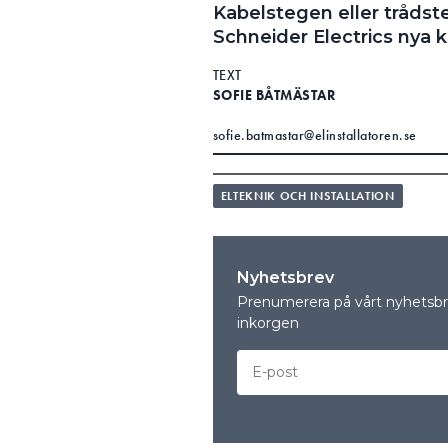
Kabelstegen eller trådst
Schneider Electrics nya 
TEXT
SOFIE BÅTMÄSTAR
sofie.batmastar@elinstallatoren.se
ELTEKNIK OCH INSTALLATION
Nyhetsbrev
Prenumerera på vårt nyhetsbre
inkorgen