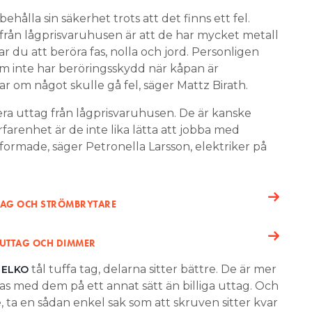
behålla sin säkerhet trots att det finns ett fel.
från lågprisvaruhusen är att de har mycket metall
rar du att beröra fas, nolla och jord. Personligen
om inte har beröringsskydd när kåpan är
ar om något skulle gå fel, säger Mattz Birath.
llera uttag från lågprisvaruhusen. De är kanske
erfarenhet är de inte lika lätta att jobba med
tformade, säger Petronella Larsson, elektriker på
TTAG OCH STRÖMBRYTARE
GUTTAG OCH DIMMER
tål tuffa tag, delarna sitter bättre. De är mer
 ELKO
 med dem på ett annat sätt än billiga uttag. Och
 ta en sådan enkel sak som att skruven sitter kvar