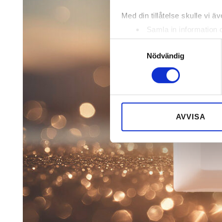
Med din tillåtelse skulle vi äve
Samla in information 
Identifiera din enhet 
Samtyckesval
Ta reda på mer om hur dina pe
Nödvändig
eller dra tillbaka ditt samtyc
Vi använder enhetsidentifierar
sociala medier och analysera 
till de sociala medier och a
AVVISA
med annan information som du 