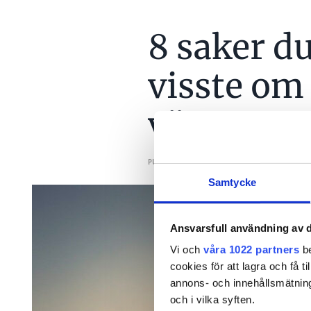
8 saker du
visste om
vägguttag
PUBLICERAD
9 DEC 2024, 05:27
| UPPDA
Samtycke
Ansvarsfull användning av d
Vi och
våra 1022 partners
be
cookies för att lagra och få t
annons- och innehållsmätning
och i vilka syften.