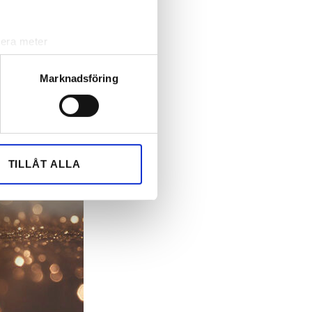
lera meter
ryck)
ljsektionen
. Du kan ändra
Marknadsföring
andahålla funktioner för
n information från din enhet
 tur kombinera informationen
TILLÅT ALLA
deras tjänster.