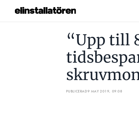
“UPP TILL 80 PROCENT TIDSBESPARING JÄMFÖRT MED S
“Upp till
Prenumerera
tidsbespa
Hantera prenumeration
skruvmon
Lediga jobb
Annonsera
PUBLICERAD
9 MAY 2019, 09:08
Läs E-tidningen
Om tidningen
Kontakt
Personuppgifter