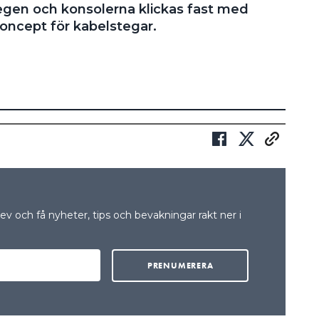
egen och konsolerna klickas fast med
koncept för kabelstegar.
v och få nyheter, tips och bevakningar rakt ner i