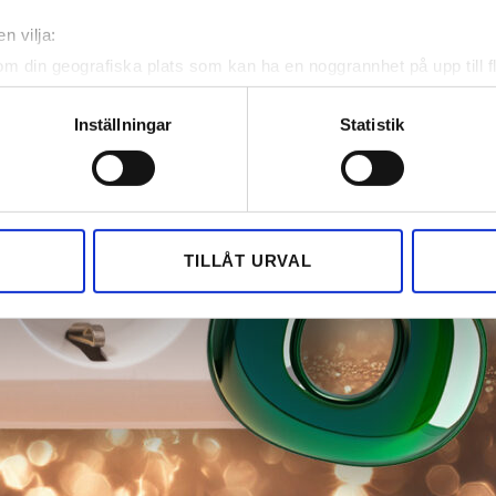
n vilja:
om din geografiska plats som kan ha en noggrannhet på upp till f
genom att aktivt skanna den för specifika kännetecken (fingeravt
rsonliga uppgifter behandlas och ställ in dina preferenser i
deta
Inställningar
Statistik
ke när som helst från cookie-förklaringen.
e för att anpassa innehållet och annonserna till användarna, tillh
vår trafik. Vi vidarebefordrar även sådana identifierare och anna
nnons- och analysföretag som vi samarbetar med. Dessa kan i sin
TILLÅT URVAL
har tillhandahållit eller som de har samlat in när du har använt 