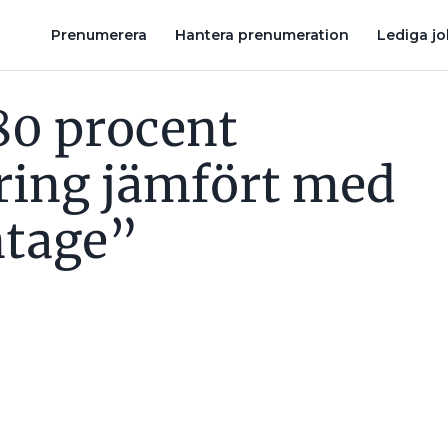
KRUVMONTAGE”
8 SAKER DU (KANSKE) INTE VISSTE OM STRÖM
Prenumerera
Hantera prenumeration
Lediga j
 80 procent
ring jämfört med
tage”