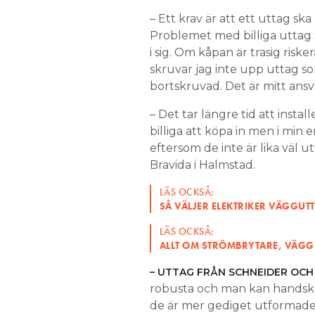
– Ett krav är att ett uttag ska 
Problemet med billiga uttag 
i sig. Om kåpan är trasig riske
skruvar jag inte upp uttag s
bortskruvad. Det är mitt ansv
– Det tar längre tid att insta
billiga att köpa in men i min 
eftersom de inte är lika väl u
Bravida i Halmstad.
LÄS OCKSÅ:
SÅ VÄLJER ELEKTRIKER VÄGGU
LÄS OCKSÅ:
ALLT OM STRÖMBRYTARE, VÄG
– UTTAG FRÅN SCHNEIDER OCH
robusta och man kan handskas
de är mer gediget utformade,