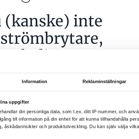
 (kanske) inte
 strömbrytare,
 och dimrar
TERAD
10 DEC 2024
Information
Reklaminställningar
ina uppgifter
handlar din personliga data, som t.ex. ditt IP-nummer, och anv
illgång till information på din enhet för att kunna tillhandahålla pe
, åskådarinsikter och produktutveckling. Du kan själv välja vilk