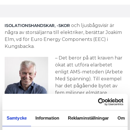
och ljusbågsvisir är
ISOLATIONSHANDSKAR, -SKOR
några av storsäljarna till elektriker, berättar Joakim
Elm, vd för Euro Energy Components (EEC) i
Kungsbacka.
– Det beror på att kraven har
ökat att utföra elarbetet
enligt AMS-metoden (Arbete
Med Spänning). Till exempel
har det pågående bytet av
fem miljoner elmätare
förändrat synen på säkerhet.
Joakim Elm
Det finns också flera företag
som är duktiga på utbildning inom AMS, säger han.
Samtycke
Information
Reklaminställningar
Om
Ett ytterligare skäl till ökningen kan vara att