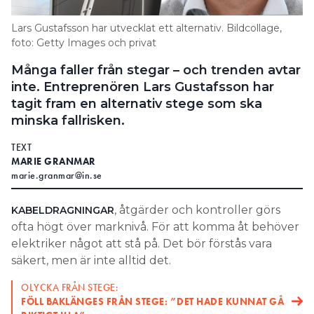
Search for:
Lars Gustafsson har utvecklat ett alternativ. Bildcollage,
foto: Getty Images och privat
Många faller från stegar – och trenden avtar
SEARCH
inte. Entreprenören Lars Gustafsson har
tagit fram en alternativ stege som ska
minska fallrisken.
TEXT
MARIE GRANMAR
marie.granmar@in.se
, åtgärder och kontroller görs
KABELDRAGNINGAR
ofta högt över marknivå. För att komma åt behöver
elektriker något att stå på. Det bör förstås vara
säkert, men är inte alltid det.
OLYCKA FRÅN STEGE:
FÖLL BAKLÄNGES FRÅN STEGE: ”DET HADE KUNNAT GÅ