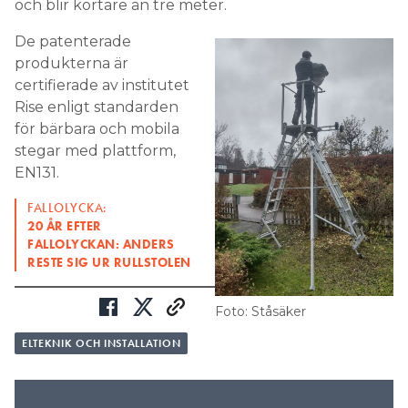
och blir kortare än tre meter.
De patenterade
produkterna är
certifierade av institutet
Rise enligt standarden
för bärbara och mobila
stegar med plattform,
EN131.
FALLOLYCKA:
20 ÅR EFTER
FALLOLYCKAN: ANDERS
RESTE SIG UR RULLSTOLEN
Foto: Ståsäker
ELTEKNIK OCH INSTALLATION