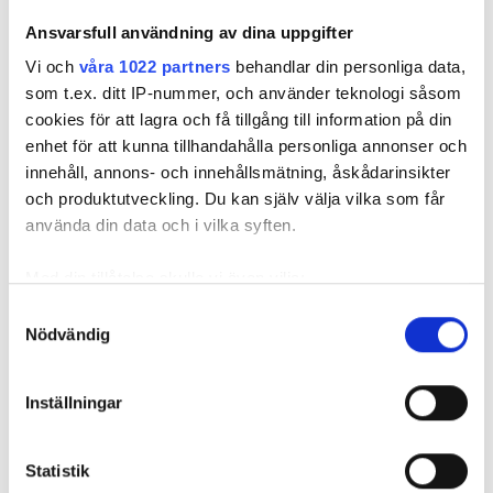
solcells- och fordonsindustrin har krav på sig att
Ansvarsfull användning av dina uppgifter
utrusta sina installatörer och tekniker med rätt
PPE-utrustning, menar Joakim Elm. Båda
Vi och
våra 1022 partners
behandlar din personliga data,
branscherna hanterar batterier och höga DC-
som t.ex. ditt IP-nummer, och använder teknologi såsom
spänningar.
cookies för att lagra och få tillgång till information på din
enhet för att kunna tillhandahålla personliga annonser och
”Det ska vara funktionellt och
innehåll, annons- och innehållsmätning, åskådarinsikter
bekvämt. Till exempel byts den
och produktutveckling. Du kan själv välja vilka som får
använda din data och i vilka syften.
klassiska hantverksjackan ut mot
dressade sweatshirtjackor och
Med din tillåtelse skulle vi även vilja:
luvtröjor samt fleecejackor som bärs
Samla in information om din geografiska plats
Samtyckesval
tillsammans med softshelljacka
Nödvändig
som kan ha en noggrannhet på upp till flera meter
eller skaljacka.”
Identifiera din enhet genom att aktivt skanna den
för specifika kännetecken (fingeravtryck)
GLENN SVENSSON, PRODUKTCHEF BLÅKLÄDER
Inställningar
Ta reda på mer om hur dina personliga uppgifter
ETT PAR ÅR SEDAN:
behandlas och ställ in dina preferenser i
detaljsektionen
.
ELEKTRIKER, HUR SER NI UT EGENTLIGEN?
Statistik
Du kan ändra eller dra tillbaka ditt samtycke när som