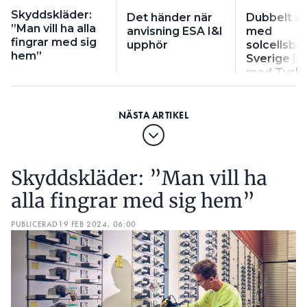
Skyddskläder:
Det händer när
Dubbelt så
”Man vill ha alla
anvisning ESA I&I
med
fingrar med sig
upphör
solcellsbat
hem”
Sverige jä
med Tyskl
Skyddskläder: ”Man vill ha
alla fingrar med sig hem”
PUBLICERAD
19 FEB 2024, 06:00