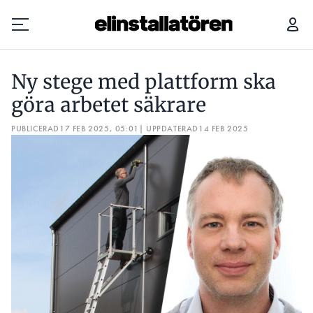
NY STEGE MED PLATTFORM SKA GÖRA ARBETET SÄKRARE
Ny stege med plattform ska
Prenumerera
göra arbetet säkrare
PUBLICERAD
Hantera prenumeration
17 FEB 2025, 05:01
| UPPDATERAD
14 FEB 2025
Lediga jobb
Annonsera
Läs E-tidningen
Om tidningen
Kontakt
Personuppgifter