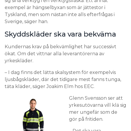
sig sina verktyg i en verktygsväska. Ett annat
exempel är hängselbyxan som är jättestor i
Tyskland, men som nästan inte alls efterfrågas i
Sverige, säger han.
Skyddskläder ska vara bekväma
Kundernas krav på bekvämlighet har successivt
ökat. Om det vittnar alla leverantörerna av
yrkeskläder.
– I dag finns det lätta skalsystem för exempelvis
ljusbågskläder, där det tidigare mest fanns tunga,
täta kläder, säger Joakim Elm hos EEC.
Glenn Svensson ser att
yrkesutövarna vill klä sig
mer ungefär som de
gör på fritiden.
– Det ska vara