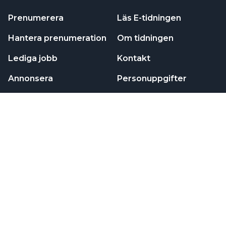
Prenumerera
Läs E-tidningen
Hantera prenumeration
Om tidningen
Lediga jobb
Kontakt
Annonsera
Personuppgifter
NYHETSBREV
Prenumerera på vårt nyhetsbrev och få nyheter,
tips och bevakningar rakt ner i inkorgen