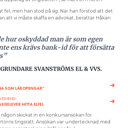
gt fel, men han stod på sig. När han förstod att det
han att vi måste skaffa en advokat, berättar Håkan
e hur oskyddad man är som egen
inte ens krävs bank-id för att försätta
rs”
GRUNDARE SVANSTRÖMS EL & VVS.
ORNA SOM LÄROPENGAR”
ATSNING:
IEELEVER HITTA ELFEL
någon skickat in en konkursansökan för
ertörns tingsrätt. Ansökan var undertecknad med