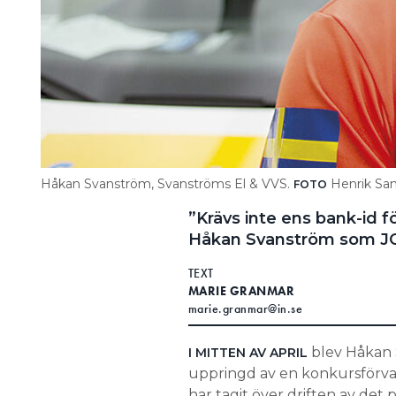
Håkan Svanström, Svanströms El & VVS.
Henrik Sa
FOTO
”Krävs inte ens bank-id fö
Håkan Svanström som JO-
TEXT
MARIE GRANMAR
marie.granmar@in.se
blev Håkan 
I MITTEN AV APRIL
uppringd av en konkursförvalta
har tagit över driften av det 