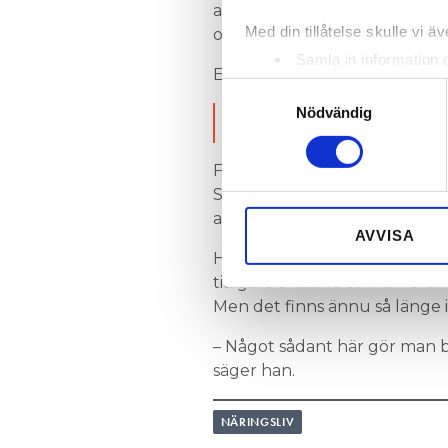
anmält Södertörns tingsrätt. 
Med din tillåtelse skulle vi äve
och måste snarast ändras” skr
Samla in information 
Enligt JO:s handläggare har 
Identifiera din enhet 
Samtyckesval
Ta reda på mer om hur dina pe
Nödvändig
LÄS OCKSÅ:
ELFIRMA SPÄNNINGSSATTE ANNA
eller dra tillbaka ditt samtyc
Förutom allt besvär och tid 
Vi använder enhetsidentifierar
Svanströms El & VVS 10-15 0
sociala medier och analysera 
administration.
till de sociala medier och a
AVVISA
med annan information som du 
Håkan Svanström har en tan
tidigare anställd som är före
Men det finns ännu så länge i
– Något sådant här gör man ba
säger han.
NÄRINGSLIV