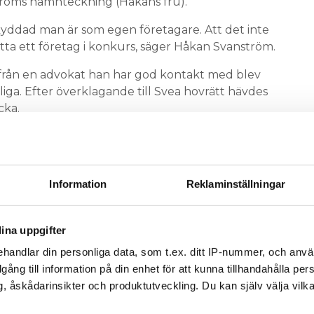
tröms namnteckning (Håkans fru).
yddad man är som egen företagare. Att det inte
ätta ett företag i konkurs, säger Håkan Svanström.
rån en advokat han har god kontakt med blev
liga. Efter överklagande till Svea hovrätt hävdes
cka.
lp av konkursförvaltaren att fördröja effekterna av
er fått betalt före påsk och flera grossister lät
Information
Reklaminställningar
kredit när konton stängdes ner.
spärrade och oanvändbara. Vi har fått skaffa nya.
ina uppgifter
folk som läst i tidningar att vi gått i konkurs, säger
handlar din personliga data, som t.ex. ditt IP-nummer, och anv
illgång till information på din enhet för att kunna tillhandahålla pe
, åskådarinsikter och produktutveckling. Du kan själv välja vilk
el att det kan vara så enkelt att på falska
 i konkurs. Därför har han och Eva Svanström JO-