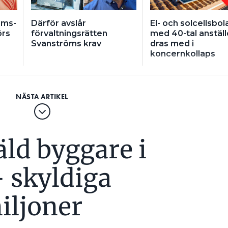
öms-
Därför avslår
El- och solcellsbol
örs
förvaltningsrätten
med 40-tal anstäl
Svanströms krav
dras med i
koncernkollaps
ld byggare i
 skyldiga
iljoner