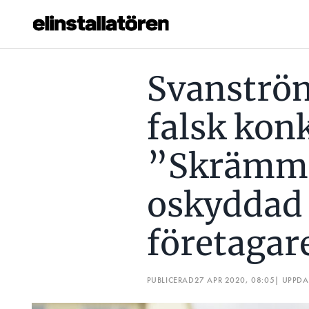
SVANSTRÖM DRABBAD AV FALSK KONKURS: ”SKRÄMMAN
Svanströ
Prenumerera
falsk kon
Hantera prenumeration
”Skrämm
Lediga jobb
oskyddad
Annonsera
Läs E-tidningen
företagar
Om tidningen
PUBLICERAD
27 APR 2020, 08:05
| UPPD
Kontakt
Personuppgifter