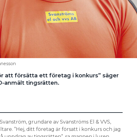
nnesson
r att försätta ett företag i konkurs” säger
anmält tingsrätten.
Svanström, grundare av Svanströms El & VVS,
re. ”Hej, ditt företag är försatt i konkurs och jag
på uppdrag av tingsrätten”, sa mannen i luren.