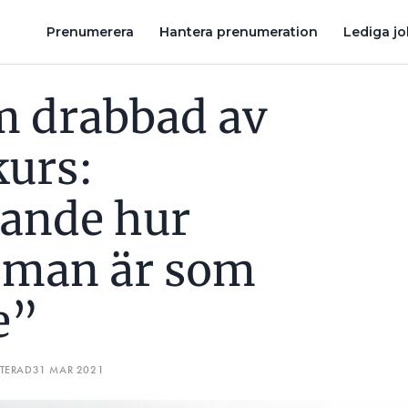
DE HUR OSKYDDAD MAN ÄR SOM FÖRETAGARE”
POLISANMÄ
Prenumerera
Hantera prenumeration
Lediga j
m drabbad av
kurs:
ande hur
 man är som
e”
ATERAD
31 MAR 2021