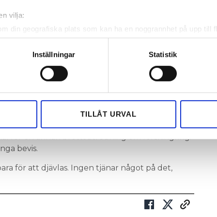
”Är det så systemet fungerar är det katastrofalt
n vilja:
iver de bland annat i anmälan.
om din geografiska plats som kan ha en noggrannhet på upp till f
en mindre utredning påbörjats av ärendet.
genom att aktivt skanna den för specifika kännetecken (fingeravt
rsonliga uppgifter behandlas och ställ in dina preferenser i
deta
Inställningar
Statistik
NS FULEL – STÄMS EFTER VILLABRANDEN
ke när som helst från cookie-förklaringen.
som den falska konkursen tagit har den kostat
e för att anpassa innehållet och annonserna till användarna, tillh
00 kronor i advokatkostnader och annan
vår trafik. Vi vidarebefordrar även sådana identifierare och anna
nnons- och analysföretag som vi samarbetar med. Dessa kan i sin
TILLÅT URVAL
har tillhandahållit eller som de har samlat in när du har använt 
ke om vem som kan ha gjort konkursanmälan – en
mål för en annan brottsutredning om förskingring.
nga bevis.
ra för att djävlas. Ingen tjänar något på det,