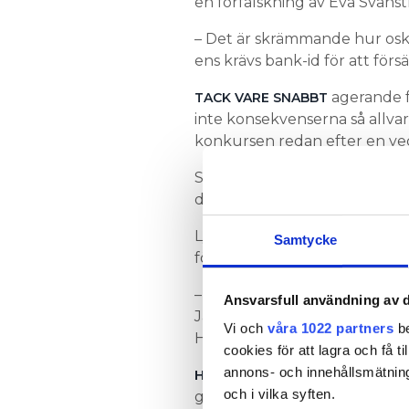
en förfalskning av Eva Svans
– Det är skrämmande hur osk
ens krävs bank-id för att förs
agerande f
TACK VARE SNABBT
inte konsekvenserna så allvar
konkursen redan efter en ve
Svanström fick också viss hjä
den felaktiga konkursen.
Lyckligtvis hade de flesta kund
Samtycke
företaget handla på manuell 
– Men våra företagskort blev 
Ansvarsfull användning av d
Jag har också fått frågor från 
Vi och
våra 1022 partners
be
Håkan Svanström.
cookies för att lagra och få t
annons- och innehållsmätning
är ett systemf
HAN TYCKER DET
och i vilka syften.
grunder försätta ett företag