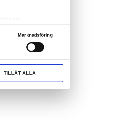
lera meter
ryck)
ljsektionen
. Du kan ändra
Marknadsföring
andahålla funktioner för
n information från din enhet
 tur kombinera informationen
TILLÅT ALLA
deras tjänster.