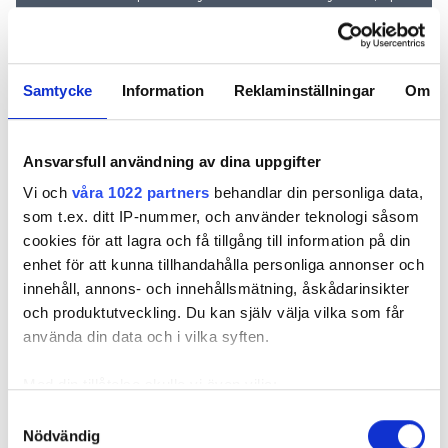
och bevakningar rakt ner i inkorgen
Samtycke
Information
Reklaminställningar
Om
Ansvarsfull användning av dina uppgifter
Vi och
våra 1022 partners
behandlar din personliga data,
som t.ex. ditt IP-nummer, och använder teknologi såsom
cookies för att lagra och få tillgång till information på din
enhet för att kunna tillhandahålla personliga annonser och
REKOMMENDERADE ARTIKLAR
innehåll, annons- och innehållsmätning, åskådarinsikter
och produktutveckling. Du kan själv välja vilka som får
använda din data och i vilka syften.
Med din tillåtelse skulle vi även vilja:
Samla in information om din geografiska plats
Samtyckesval
Här är 13
Kollegorna om
”Grendosa
Nödvändig
som kan ha en noggrannhet på upp till flera meter