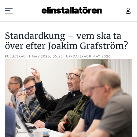
STANDARDKUNG – VEM SKA TA ÖVER EFTER JOAKIM GRAFSTRÖM?
Standardkung – vem ska ta
Prenumerera
över efter Joakim Grafström?
PUBLICERAD
Hantera prenumeration
11 MAY 2026, 05:28
| UPPDATERAD
8 MAY 2026
Lediga jobb
Annonsera
Läs E-tidningen
Om tidningen
Kontakt
Personuppgifter