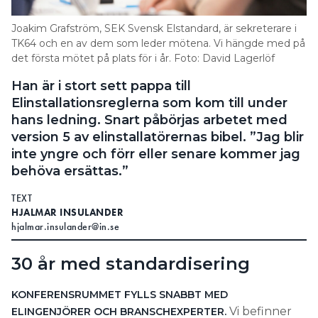
Search for:
Joakim Grafström, SEK Svensk Elstandard, är sekreterare i
TK64 och en av dem som leder mötena. Vi hängde med på
det första mötet på plats för i år. Foto: David Lagerlöf
Han är i stort sett pappa till
SEARCH
Elinstallationsreglerna som kom till under
hans ledning. Snart påbörjas arbetet med
version 5 av elinstallatörernas bibel. ”Jag blir
inte yngre och förr eller senare kommer jag
behöva ersättas.”
TEXT
HJALMAR INSULANDER
hjalmar.insulander@in.se
30 år med standardisering
KONFERENSRUMMET FYLLS SNABBT MED
Vi befinner
ELINGENJÖRER OCH BRANSCHEXPERTER.