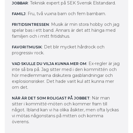
: Teknisk expert på SEK Svensk Elstandard.
JOBBAR
: Fru, två vuxna barn och fem barnbarn.
FAMILJ
: Musik är min stora hobby och jag
FRITIDSINTRESSEN
spelar bas i ett band. Annars är det att hänga med
familjen och i mitt fritidshus.
: Det blir mycket hårdrock och
FAVORITMUSIK
progressiv rock.
: Ex-regler är jag
VAD SKULLE DU VILJA KUNNA MER OM
inte så bra på. Jag sitter med i den kommittén och
hör medlemmarna diskutera gasblandningar och
explosionsrisker. Det hade varit kul att kunna mer
om det.
: När man
NÄR ÄR DET SOM ROLIGAST PÅ JOBBET
sitter i kommitté-möten och kommer fram till
något. Ibland kan vi ha olika åsikter, men ofta lyckas
vi mötas någonstans på mitten och komma
överens.