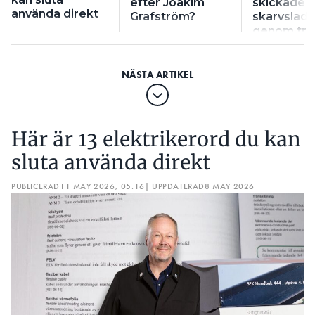
efter Joakim
skickade
använda direkt
Grafström?
skarvslad
genom trä
Här är 13 elektrikerord du kan
sluta använda direkt
PUBLICERAD
11 MAY 2026, 05:16
| UPPDATERAD
8 MAY 2026