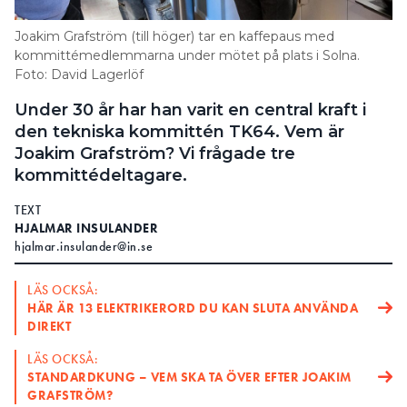
Search for:
Joakim Grafström (till höger) tar en kaffepaus med
kommittémedlemmarna under mötet på plats i Solna.
Foto: David Lagerlöf
Under 30 år har han varit en central kraft i
SEARCH
den tekniska kommittén TK64. Vem är
Joakim Grafström? Vi frågade tre
kommittédeltagare.
TEXT
HJALMAR INSULANDER
hjalmar.insulander@in.se
LÄS OCKSÅ:
HÄR ÄR 13 ELEKTRIKERORD DU KAN SLUTA ANVÄNDA
DIREKT
LÄS OCKSÅ:
STANDARDKUNG – VEM SKA TA ÖVER EFTER JOAKIM
GRAFSTRÖM?