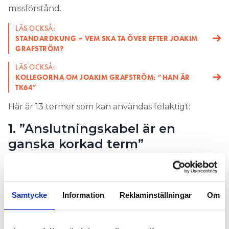
missförstånd.
LÄS OCKSÅ:
STANDARDKUNG – VEM SKA TA ÖVER EFTER JOAKIM
GRAFSTRÖM?
LÄS OCKSÅ:
KOLLEGORNA OM JOAKIM GRAFSTRÖM: ”HAN ÄR
TK64”
Här är 13 termer som kan användas felaktigt:
1. ”Anslutningskabel är en
ganska korkad term”
– Oftast vet folk vad som menas med
anslutningskabel, men man ska inte använda det
längre. Det är en ganska korkad term, eftersom alla
Samtycke
Information
Reklaminställningar
Om
kablar används för att ansluta saker. Det viktiga
med den typen av kabel är att den går att böja. Den
är flexibel och heter därför flexibel kabel, och har