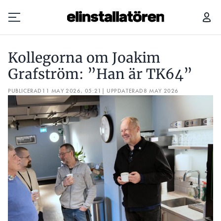
KOLLEGORNA OM JOAKIM GRAFSTRÖM: ”HAN ÄR TK64”
Kollegorna om Joakim
Prenumerera
Grafström: ”Han är TK64”
PUBLICERAD
Hantera prenumeration
11 MAY 2026, 05:21
| UPPDATERAD
8 MAY 2026
Lediga jobb
Annonsera
Läs E-tidningen
Om tidningen
Kontakt
Personuppgifter