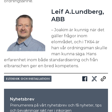
ordningssinne.
Leif A.Lundberg,
ABB
– Joakim är kunnig när det
gäller frågor inom
elområdet, och i TK64 är
han vår ordningsman skulle
man kunna säga. Hans
erfarenhet inom både standardisering och från
elbranschen ger en bred kompetens.
ELTEKNIK OCH INSTALLATION
Nyhetsbrev
Prenumerera på vårt nyhetsbrev och få nyheter, tips
och bevakningar rakt ner i inkorgen