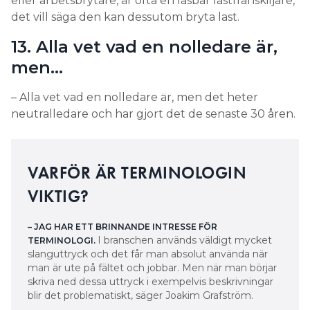
eller arbetsbrytare, är ofta en låsbar lastfrånskiljare,
det vill säga den kan dessutom bryta last.
13. Alla vet vad en nolledare är,
men…
– Alla vet vad en nolledare är, men det heter
neutralledare och har gjort det de senaste 30 åren.
VARFÖR ÄR TERMINOLOGIN
VIKTIG?
– JAG HAR ETT BRINNANDE INTRESSE FÖR
I branschen används väldigt mycket
TERMINOLOGI.
slanguttryck och det får man absolut använda när
man är ute på fältet och jobbar. Men när man börjar
skriva ned dessa uttryck i exempelvis beskrivningar
blir det problematiskt, säger Joakim Grafström.