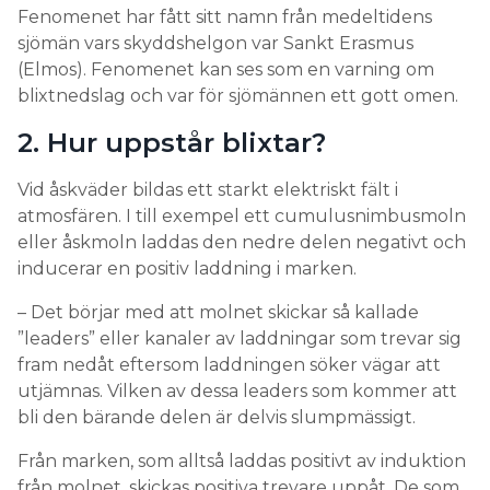
Fenomenet har fått sitt namn från medeltidens
sjömän vars skyddshelgon var Sankt Erasmus
(Elmos). Fenomenet kan ses som en varning om
blixtnedslag och var för sjömännen ett gott omen.
2. Hur uppstår blixtar?
Vid åskväder bildas ett starkt elektriskt fält i
atmosfären. I till exempel ett cumulusnimbusmoln
eller åskmoln laddas den nedre delen negativt och
inducerar en positiv laddning i marken.
– Det börjar med att molnet skickar så kallade
”leaders” eller kanaler av laddningar som trevar sig
fram nedåt eftersom laddningen söker vägar att
utjämnas. Vilken av dessa leaders som kommer att
bli den bärande delen är delvis slumpmässigt.
Från marken, som alltså laddas positivt av induktion
från molnet, skickas positiva trevare uppåt. De som