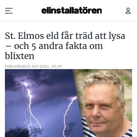
ST. ELMOS ELD FÅR TRÄD ATT LYSA – OCH 5 ANDRA FAKTA OM BLIXTEN
St. Elmos eld får träd att lysa
Prenumerera
– och 5 andra fakta om
blixten
Hantera prenumeration
PUBLICERAD
22 JUN 2026, 05:29
Lediga jobb
Annonsera
Läs E-tidningen
Om tidningen
Kontakt
Personuppgifter