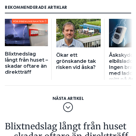
REKOMMENDERADE ARTIKLAR
FÖR PRENUMERANTER
Blixtnedslag
Ökar ett
Åskskydd 
långt från huset –
grönskande tak
elbilsladda
skadar oftare än
risken vid åska?
Ingen bra 
direktträff
med ladds
mitt på ö
parkering
Blixtnedslag långt från huset