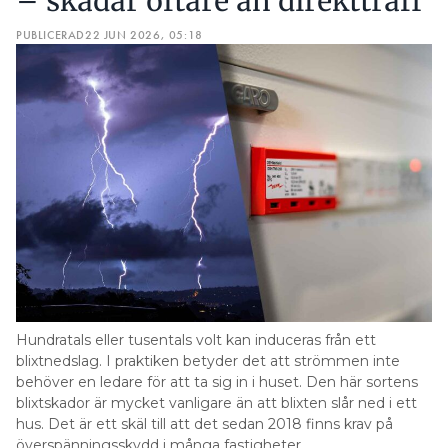
– skadar oftare än direktträff
PUBLICERAD
22 JUN 2026, 05:18
Hundratals eller tusentals volt kan induceras från ett
blixtnedslag. I praktiken betyder det att strömmen inte
behöver en ledare för att ta sig in i huset. Den här sortens
blixtskador är mycket vanligare än att blixten slår ned i ett
hus. Det är ett skäl till att det sedan 2018 finns krav på
överspänningsskydd i många fastigheter.