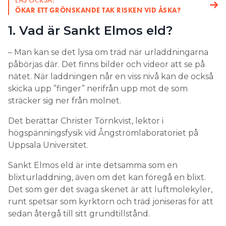
LÄS OCKSÅ:
ÖKAR ETT GRÖNSKANDE TAK RISKEN VID ÅSKA?
1. Vad är Sankt Elmos eld?
– Man kan se det lysa om träd när urladdningarna
påbörjas där. Det finns bilder och videor att se på
nätet. När laddningen når en viss nivå kan de också
skicka upp ”finger” nerifrån upp mot de som
sträcker sig ner från molnet.
Det berättar Christer Törnkvist, lektor i
högspänningsfysik vid Ångströmlaboratoriet på
Uppsala Universitet.
Sankt Elmos eld är inte detsamma som en
blixturladdning, även om det kan föregå en blixt.
Det som ger det svaga skenet är att luftmolekyler,
runt spetsar som kyrktorn och träd joniseras för att
sedan återgå till sitt grundtillstånd.