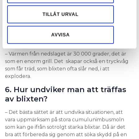
negativt laddade molnet och den positivt laddade
annons- och analysföretag som vi samarbetar med.
marken.
Dessa kan i sin tur kombinera informationen med annan
TILLÅT URVAL
information som du har tillhandahållit eller som de har
– Sidourladdningarna kallas för streamers och det
samlat in när du har använt deras tjänster.
är inte sällan de som träffar människor.
AVVISA
Men det stannar inte med höga strömmar.
– Värmen från nedslaget är 30 000 grader, det är
som en enorm grill. Det skapar också en tryckvåg
som får träd, som blixten ofta slår ned, i att
explodera.
6. Hur undviker man att träffas
av blixten?
– Det bästa sättet är att undvika situationen, att
vara uppmärksam på stora cumulunimbusmoln
som kan ge ifrån sotrolgt starka blixtar. Då är det
bra att förbereda sig genom att söka skydd på en