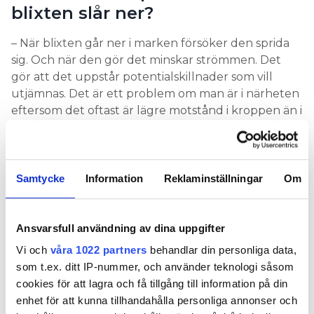
blixten slår ner?
– När blixten går ner i marken försöker den sprida
sig. Och när den gör det minskar strömmen. Det
gör att det uppstår potentialskillnader som vill
utjämnas. Det är ett problem om man är i närheten
eftersom det oftast är lägre motstånd i kroppen än i
marken.
– Om man då är ett en häst eller en ko är det ett
ännu större problem eftersom det kan vara stor
Samtycke
Information
Reklaminställningar
Om
potentialskillnad mellan de främre benen och de
bakre, när det är en stor potentialskillnad kommer
strömmen utjämna sig genom kroppen.
Ansvarsfull användning av dina uppgifter
Vi och
våra 1022 partners
behandlar din personliga data,
Vid sidan av att strömmen leds genom marken
som t.ex. ditt IP-nummer, och använder teknologi såsom
kommer det starka magnetfältet som bildas också
cookies för att lagra och få tillgång till information på din
att inducera spänningar. Det gör att skador från
enhet för att kunna tillhandahålla personliga annonser och
blixtnedslag ofta kan drabba elanläggningar och