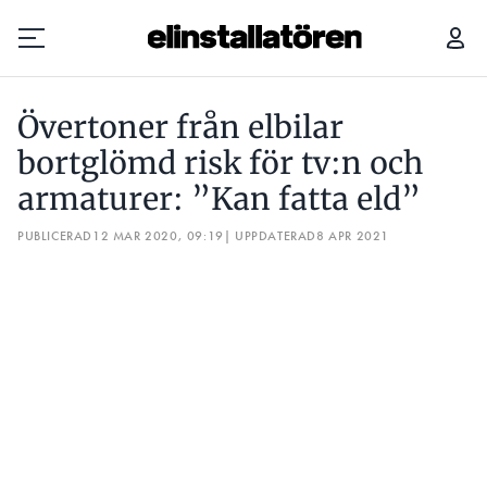
ÖVERTONER FRÅN ELBILAR BORTGLÖMD RISK FÖR TV:N OCH ARMATURER: ”KAN FATTA ELD”
HAR
Övertoner från elbilar
Prenumerera
bortglömd risk för tv:n och
armaturer: ”Kan fatta eld”
Hantera prenumeration
PUBLICERAD
12 MAR 2020, 09:19
| UPPDATERAD
8 APR 2021
Lediga jobb
Annonsera
Läs E-tidningen
Om tidningen
Kontakt
Personuppgifter