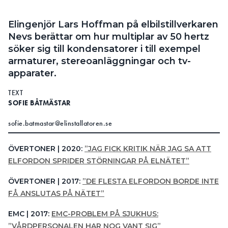
Search for:
Elingenjör Lars Hoffman på elbilstillverkaren
Nevs berättar om hur multiplar av 50 hertz
söker sig till kondensatorer i till exempel
armaturer, stereoanläggningar och tv-
SEARCH
apparater.
TEXT
SOFIE BÅTMÄSTAR
sofie.batmastar@elinstallatoren.se
ÖVERTONER | 2020:
”JAG FICK KRITIK NÄR JAG SA ATT
ELFORDON SPRIDER STÖRNINGAR PÅ ELNÄTET”
ÖVERTONER | 2017:
”DE FLESTA ELFORDON BORDE INTE
FÅ ANSLUTAS PÅ NÄTET”
EMC | 2017:
EMC-PROBLEM PÅ SJUKHUS:
”VÅRDPERSONALEN HAR NOG VANT SIG”