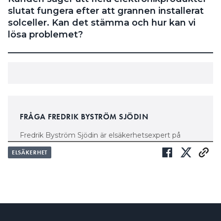
slutat fungera efter att grannen installerat
solceller. Kan det stämma och hur kan vi
lösa problemet?
FRÅGA FREDRIK BYSTRÖM SJÖDIN
Fredrik Byström Sjödin är elsäkerhetsexpert på
Installatörsföretagen. Mejla din fråga direkt till
ELSÄKERHET
fredrik.sjodin@in.se
Redaktionen förbehåller sig rätten att redigera och
göra urval i insända bidrag.