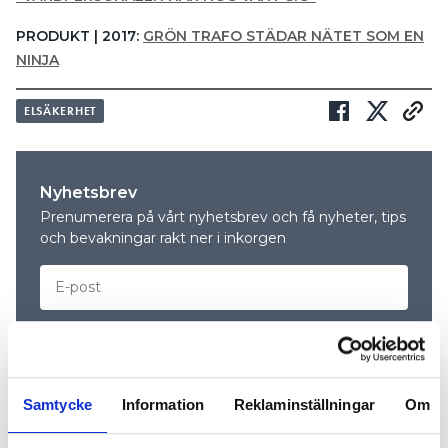
PRODUKT | 2017:
GRÖN TRAFO STÄDAR NÄTET SOM EN
NINJA
ELSÄKERHET
Nyhetsbrev
Prenumerera på vårt nyhetsbrev och få nyheter, tips
och bevakningar rakt ner i inkorgen
Samtycke
Information
Reklaminställningar
Om