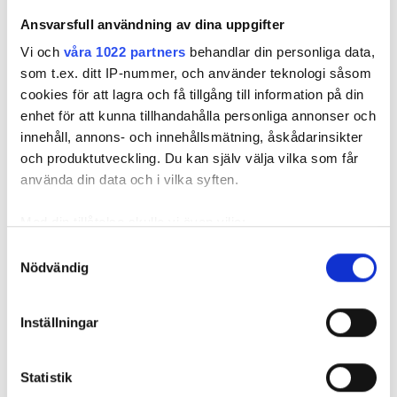
Ansvarsfull användning av dina uppgifter
REKOMMENDERADE ARTIKLAR
Vi och
våra 1022 partners
behandlar din personliga data,
som t.ex. ditt IP-nummer, och använder teknologi såsom
FÖR PRENUMERANTER
FÖR PRENUMERANTER
cookies för att lagra och få tillgång till information på din
enhet för att kunna tillhandahålla personliga annonser och
innehåll, annons- och innehållsmätning, åskådarinsikter
och produktutveckling. Du kan själv välja vilka som får
Har grannens
använda din data och i vilka syften.
Quiz: Vad kan du
Var det
solceller slagit ut
om övertoner
övertoner 
elprylarna?
och supratoner?
elbilen so
Med din tillåtelse skulle vi även vilja:
lamporna 
Samla in information om din geografiska plats
Samtyckesval
blinka?
Nödvändig
som kan ha en noggrannhet på upp till flera meter
Identifiera din enhet genom att aktivt skanna den
för specifika kännetecken (fingeravtryck)
Inställningar
Ta reda på mer om hur dina personliga uppgifter
behandlas och ställ in dina preferenser i
detaljsektionen
.
Statistik
Du kan ändra eller dra tillbaka ditt samtycke när som
Har grannens solceller slagit