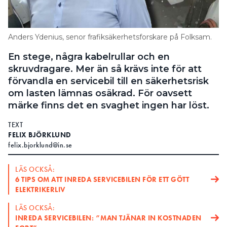
Search for:
Anders Ydenius, senor frafiksäkerhetsforskare på Folksam.
En stege, några kabelrullar och en
SEARCH
skruvdragare. Mer än så krävs inte för att
förvandla en servicebil till en säkerhetsrisk
om lasten lämnas osäkrad. För oavsett
märke finns det en svaghet ingen har löst.
TEXT
FELIX BJÖRKLUND
felix.bjorklund@in.se
LÄS OCKSÅ:
6 TIPS OM ATT INREDA SERVICEBILEN FÖR ETT GÖTT
ELEKTRIKERLIV
LÄS OCKSÅ:
INREDA SERVICEBILEN: ”MAN TJÄNAR IN KOSTNADEN