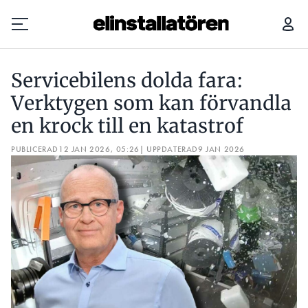
SERVICEBILENS DOLDA FARA: VERKTYGEN SOM KAN FÖRVANDLA EN KROCK TILL EN KATASTROF
DET
Servicebilens dolda fara:
Prenumerera
Verktygen som kan förvandla
en krock till en katastrof
Hantera prenumeration
PUBLICERAD
12 JAN 2026, 05:26
| UPPDATERAD
9 JAN 2026
Lediga jobb
Annonsera
Läs E-tidningen
Om tidningen
Kontakt
Personuppgifter