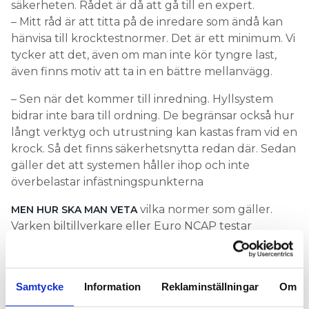
säkerheten. Rådet är då att gå till en expert.
– Mitt råd är att titta på de inredare som ändå kan
hänvisa till krocktestnormer. Det är ett minimum. Vi
tycker att det, även om man inte kör tyngre last,
även finns motiv att ta in en bättre mellanvägg.
– Sen när det kommer till inredning. Hyllsystem
bidrar inte bara till ordning. De begränsar också hur
långt verktyg och utrustning kan kastas fram vid en
krock. Så det finns säkerhetsnytta redan där. Sedan
gäller det att systemen håller ihop och inte
överbelastar infästningspunkterna
vilka normer som gäller.
MEN HUR SKA MAN VETA
Varken biltillverkare eller Euro NCAP testar
eftermarknadslösningar. Dock finns det faktiskt
vissa kriterier man kan titta på när det kommer till
säkerhet för inredning.
Samtycke
Information
Reklaminställningar
Om
– En hemmabyggare har sannolikt ingen djupare
kunskap om var i fordonen det är lämpligast att