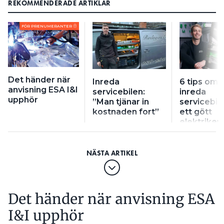
REKOMMENDERADE ARTIKLAR
FÖR PRENUMERANTER
Det händer när
Inreda
6 tips om a
anvisning ESA I&I
servicebilen:
inreda
upphör
”Man tjänar in
servicebil
kostnaden fort”
ett gött
elektrikerl
Det händer när anvisning ESA
I&I upphör