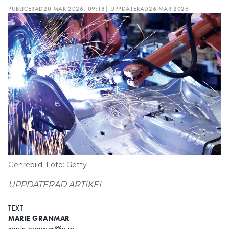
PUBLICERAD
20 MAR 2026, 09:18
| UPPDATERAD
26 MAR 2026
Genrebild. Foto: Getty
UPPDATERAD ARTIKEL
TEXT
MARIE GRANMAR
marie.granmar@in.se