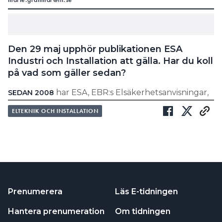
Den 29 maj upphör publikationen ESA
Industri och Installation att gälla. Har du koll
på vad som gäller sedan?
har ESA, EBR:s Elsäkerhetsanvisningar,
SEDAN 2008
väglett elbranschen för att minska risken för skador
ELTEKNIK OCH INSTALLATION
orsakade av el. Den 29 maj upphör anvisningen ESA
Industri och Installation (ESA I&I), skapad av
Installatörsföretagen tillsammans med
Energiföretagen och FIE (Föreningen för industriell
elteknik), att gälla.
”Anvisningen EvA Industri är
Prenumerera
Läs E-tidningen
framtagen för att bättre möta dem
Hantera prenumeration
Om tidningen
som arbetar på