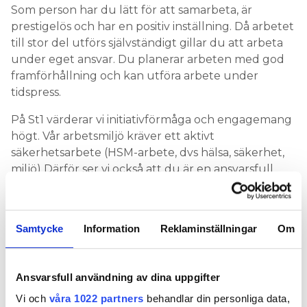
Som person har du lätt för att samarbeta, är
prestigelös och har en positiv inställning. Då arbetet
till stor del utförs självständigt gillar du att arbeta
under eget ansvar. Du planerar arbeten med god
framförhållning och kan utföra arbete under
tidspress.
På St1 värderar vi initiativförmåga och engagemang
högt. Vår arbetsmiljö kräver ett aktivt
säkerhetsarbete (HSM-arbete, dvs hälsa, säkerhet,
miljö) Därför ser vi också att du är en ansvarsfull
person som alltid strävar efter att förbättra din och
dina kollegors arbetsmiljö.
Samtycke
Information
Reklaminställningar
Om
Du kommer att ha mycket kontakt med andra
personer inom företaget, därför är det viktigt att du
kan uttrycka dig obehindrat på svenska, i såväl tal
Ansvarsfull användning av dina uppgifter
som skrift. För arbetet krävs även att du har B-
körkort då arbete utförs både inom och utom
Vi och
våra 1022 partners
behandlar din personliga data,