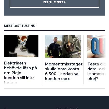
MEST LÄST JUST NU
Elektrikern
Momentmisstaget
Testa dig: 
behövde läsa på
skulle bara kosta
data- och 
om Plejd –
6 500 – sedan sa
i samma r
kunden vill inte
kunden euro
okej?
betala