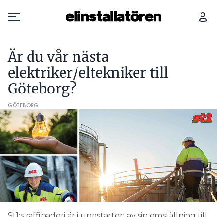
ÄR DU VÅR NÄSTA ELEKTRIKER/ELTEKNIKER TILL GÖTEBORG?
Är du vår nästa
Prenumerera
elektriker/eltekniker till
Göteborg?
Hantera prenumeration
GÖTEBORG
Lediga jobb
Annonsera
Läs E-tidningen
Om tidningen
Kontakt
Personuppgifter
St1:s raffinaderi är i uppstarten av sin omställning till