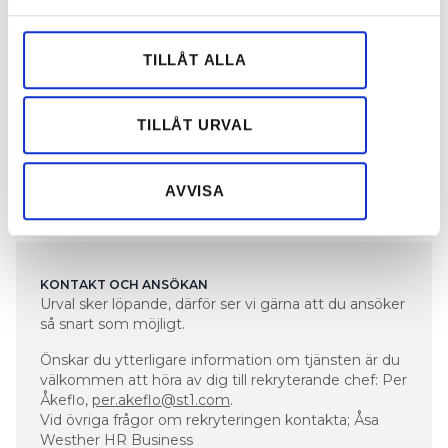
och annonserna till användarna, tillhandahålla funktioner
Subventionerade aktiviteter där vi hittar på
för sociala medier och analysera vår trafik. Vi
roliga saker tillsammans
vidarebefordrar även sådana identifierare och annan
TILLÅT ALLA
information från din enhet till de sociala medier och
På vår karriärsida kan du läsa mer om hur det är att
annons- och analysföretag som vi samarbetar med.
arbeta hos oss:
https://career.masterhelp.se/st1-
Dessa kan i sin tur kombinera informationen med annan
TILLÅT URVAL
refinery
information som du har tillhandahållit eller som de har
samlat in när du har använt deras tjänster.
Ansök nu
AVVISA
KONTAKT OCH ANSÖKAN
Urval sker löpande, därför ser vi gärna att du ansöker
så snart som möjligt.
Önskar du ytterligare information om tjänsten är du
välkommen att höra av dig till rekryterande chef: Per
Åkeflo,
per.akeflo@st1.com
.
Vid övriga frågor om rekryteringen kontakta; Åsa
Westher HR Business