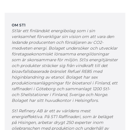
OM ST1
St1är ett finländskt energibolag som i sin
verksamhet förverkligar sin vision om att vara den
ledande producenten och försäljaren av CO2-
medveten energi. Bolaget undersöker och utvecklar
företagsekonomiskt lönsamma energilösningar
som är skonsammare för miljön. St1:s energitjänster
och produkter sträcker sig från vindkraft till det
bioavfallsbaserade bränslet Refuel RE85 med
höginblandning av etanol. Bolaget har sex
produktionsanläggningar för bioetanol i Finland, ett
raffinaderi i Göteborg och sammanlagt 1200 St1-
och Shellstationer i Finland, Sverige och Norge.
Bolaget har sitt huvudkontor i Helsingfors.
St1 Refinery AB är ett av världens mest
energieffektiva. På ST1 Raffinaderi, som är beläget
på Hisingen, arbetar drygt 250 experter inom
oljebranschen med produktion och underhåll av