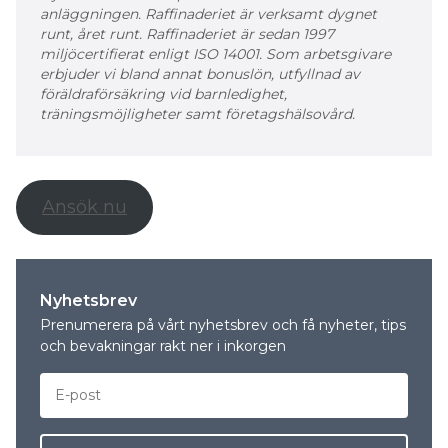
anläggningen. Raffinaderiet är verksamt dygnet
runt, året runt. Raffinaderiet är sedan 1997
miljöcertifierat enligt ISO 14001. Som arbetsgivare
erbjuder vi bland annat bonuslön, utfyllnad av
föräldraförsäkring vid barnledighet,
träningsmöjligheter samt företagshälsovård.
Ansök nu
Nyhetsbrev
Prenumerera på vårt nyhetsbrev och få nyheter, tips
och bevakningar rakt ner i inkorgen