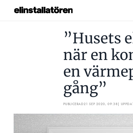
”HUSETS EL KAN PÅVERKAS NÄR EN KOMPLEX LAST SOM 
”Husets e
Prenumerera
när en ko
Hantera prenumeration
en värmep
Lediga jobb
gång”
Annonsera
Läs E-tidningen
PUBLICERAD
21 SEP 2020, 09:38
| UPPDA
Om tidningen
Kontakt
Personuppgifter