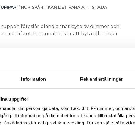
PUMPAR:
”HUR SVÅRT KAN DET VARA ATT STÄDA
ruppen föreslår bland annat byte av dimmer och
ändrat något. Ett annat tips är att byta till lampor
r fått rådet att sätta in ett transientskydd, så det
rik Eriksson.
ligtvis för att undvika störpulser från elnätet.
å
Elsäkerhetsverket
, tror inte att ett sådant skydd
Information
Reklaminställningar
a här. Men flimret kan ändå ha med elnätet att
klent kan husets el påverkas när en komplex last
ina uppgifter
g.
handlar din personliga data, som t.ex. ditt IP-nummer, och anv
Sarah
NDE PROFESSORN I ELKRAFTTEKNIK
illgång till information på din enhet för att kunna tillhandahålla pe
 vid Luleå tekniska universitet i Skellefteå menar
, åskådarinsikter och produktutveckling. Du kan själv välja vilk
t ett svagt nät kan ligga bakom flimret. Då kan en
iation i strömmen under kort tid ge ändringar i