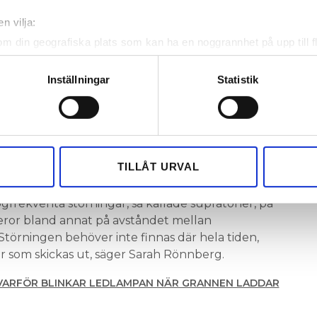
 som leder till flimmer.
n vilja:
om din geografiska plats som kan ha en noggrannhet på upp till f
svårt att säga exakt vad felet är, utan att ha gjort
genom att aktivt skanna den för specifika kännetecken (fingeravt
r på plats. Men jag skulle börja med att mäta
Och kolla vad det är för kortslutningsimpedans
rsonliga uppgifter behandlas och ställ in dina preferenser i
deta
Inställningar
Statistik
ke när som helst från cookie-förklaringen.
entatorer i Fluxio.se är att sätta en
e för att anpassa innehållet och annonserna till användarna, tillh
n till värmepumpen. Det kan filtrera bort
vår trafik. Vi vidarebefordrar även sådana identifierare och anna
otorn. Om inte det hjälper kan flimret bero på
nnons- och analysföretag som vi samarbetar med. Dessa kan i sin
TILLÅT URVAL
sorerna.
har tillhandahållit eller som de har samlat in när du har använt 
frekventa störningar, så kallade supratoner, på
eror bland annat på avståndet mellan
törningen behöver inte finnas där hela tiden,
r som skickas ut, säger Sarah Rönnberg.
VARFÖR BLINKAR ­LEDLAMPAN NÄR ­GRANNEN LADDAR