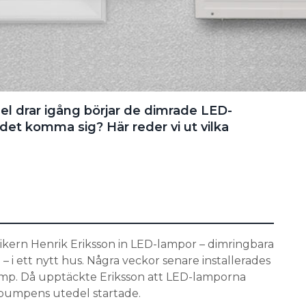
 drar igång börjar de dimrade LED-
det komma sig? Här reder vi ut vilka
rikern Henrik Eriksson in LED-lampor – dimringbara
– i ett nytt hus. Några veckor senare installerades
mp. Då upptäckte Eriksson att LED-lamporna
epumpens utedel startade.