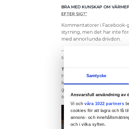
BRA MED KUNSKAP OM VÄRME
EFTER SIG?”
Kommentatorer i Facebook-g
styrning, men det har inte för
med annorlunda drivdon.
– Av tillverkaren SG har jag ha
ska jag också testa, säger Hen
van
TRANSIENTSKYDD ANVÄNDS
Henrik Olsson, elinspektör p
Samtycke
kommer att göra så stor nytt
göra. Om det lokala nätet är 
Ansvarsfull användning av d
som en värmepump drar igån
Vi och
våra 1022 partners
be
BITRÄDA
cookies för att lagra och få t
Rönnberg
annons- och innehållsmätning
också at
och i vilka syften.
stor var