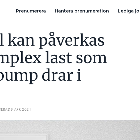
EN VÄRMEPUMP DRAR I GÅNG”
VAR DET ÖVERTONER FRÅN EL
Prenumerera
Hantera prenumeration
Lediga j
l kan påverkas
mplex last som
ump drar i
TERAD
8 APR 2021