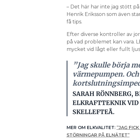
– Det här har inte jag stött på 
Henrik Eriksson som även star
få tips.
Efter diverse kontroller av jo
på vad problemet kan vara. LE
mycket vid lågt eller fullt l
”Jag skulle börja m
värmepumpen. Och ko
kortslutningsimpeda
SARAH RÖNNBERG, B
ELKRAFTTEKNIK VID 
SKELLEFTEÅ.
MER OM ELKVALITET:
”JAG FIC
STÖRNINGAR PÅ ELNÄTET”