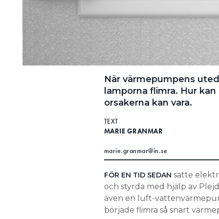
När värmepumpens utedel
lamporna flimra. Hur kan 
orsakerna kan vara.
TEXT
MARIE GRANMAR
marie.granmar@in.se
satte elekt
FÖR EN TID SEDAN
och styrda med hjälp av Plejd 
även en luft-vattenvärmepu
började flimra så snart värm