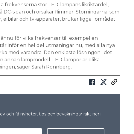
a frekvenserna stör LED-lampans likriktardel,
å DC-sidan och orsakar flimmer. Störningarna, som
elbilar och tv-apparater, brukar ligga i området
 ännu för vilka frekvenser till exempel en
tår inför en hel del utmaningar nu, med alla nya
rka med varandra. Den enklaste lösningen i det
 en annan lampmodell. LED-lampor är olika
nningen, säger Sarah Rönnberg.
v och få nyheter, tips och bevakningar rakt ner i