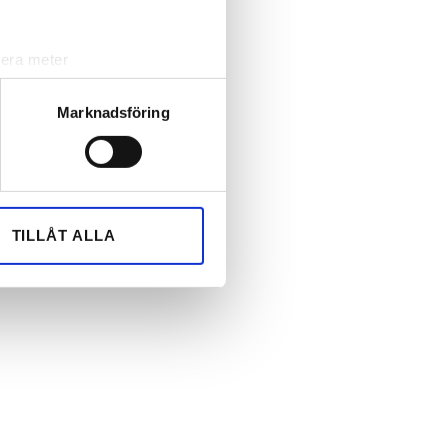
lera meter
ryck)
ljsektionen
. Du kan ändra
Marknadsföring
andahålla funktioner för
n information från din enhet
 tur kombinera informationen
TILLÅT ALLA
deras tjänster.