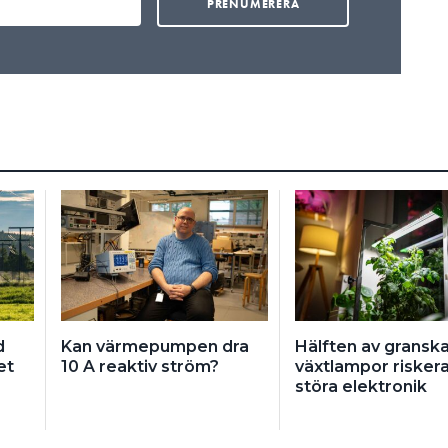
d
Kan värmepumpen dra
Hälften av gransk
et
10 A reaktiv ström?
växtlampor risker
störa elektronik