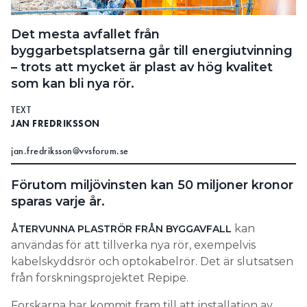
Search for:
Det mesta avfallet från
byggarbetsplatserna går till energiutvinning
– trots att mycket är plast av hög kvalitet
SEARCH
som kan bli nya rör.
TEXT
JAN FREDRIKSSON
jan.fredriksson@vvsforum.se
Förutom miljövinsten kan 50 miljoner kronor
sparas varje år.
kan
ÅTERVUNNA PLASTRÖR FRÅN BYGGAVFALL
användas för att tillverka nya rör, exempelvis
kabelskyddsrör och optokabelrör. Det är slutsatsen
från forskningsprojektet Repipe.
Forskarna har kommit fram till att installation av