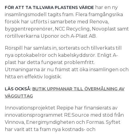
har en ny
FÖR ATT TA TILLVARA PLASTENS VÄRDE
insamlingsmodell tagits fram. Flera framgångsrika
försök har utförts i samarbete med Renova,
byggentreprenörer, NCC Recycling, Novoplast samt
rörtillverkarna Uponor och A-Plast AB.
Rörspill har samlats in, sorterats och tillverkats till
nya optokabelrör och kabelskyddsrör. Enligt A-
plast har detta fungerat problemfritt.
Utmaningarna är nu främst att öka insamlingen och
hitta en effektiv logistik.
LÄS OCKSÅ:
BUTIK UPPMANAR TILL ÖVERMÅLNING AV
VÄGGUTTAG
Innovationsprojektet Repipe har finansierats av
innovationsprogrammet RE:Source med stöd från
Vinnova, Energimyndigheten och Formas. Syftet
har varit att ta fram nya kostnads- och