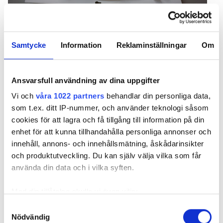
Samtycke
Information
Reklaminställningar
Om
Färdig insats. Foto: Marie Granmar
Ansvarsfull användning av dina uppgifter
De nya anslutningskablarna finns färdiga i kitet.
Från den nya skenan sticker tre kablar ut – gröngul
Vi och
våra 1022 partners
behandlar din personliga data,
skyddsjord, blå nolla och brun fas. Kablarna kopplas
som t.ex. ditt IP-nummer, och använder teknologi såsom
in via Wago-klämmor, för att få större flexibilitet vid
cookies för att lagra och få tillgång till information på din
åtgärder i framtiden. Wagos styrsystem ger också
enhet för att kunna tillhandahålla personliga annonser och
möjlighet till närvarostyrning och dagsljusreglering
innehåll, annons- och innehållsmätning, åskådarinsikter
av belysningen.
och produktutveckling. Du kan själv välja vilka som får
använda din data och i vilka syften.
väldigt smidigt och går rätt snabbt. Vi
– ALLT ÄR
demonterar, rengör och återmonterar, säger Juan
Med din tillåtelse skulle vi även vilja:
Wilson som också gillar att antalet skruvar minskat i
Samla in information om din geografiska plats
Samtyckesval
den nya konstruktionen från sex till fyra.
Nödvändig
som kan ha en noggrannhet på upp till flera meter