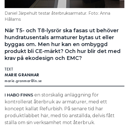
Daniel Järpehult testar återbruksarmatur. Foto: Anna
Hållams
När T5- och T8-lysrör ska fasas ut behöver
hundratusentals armaturer bytas ut eller
byggas om. Men hur kan en ombyggd
produkt bli CE-märkt? Och hur blir det med
krav på ekodesign och EMC?
TEXT
MARIE GRANMAR
marie.granmar@in.se
en storskalig anläggning för
I HABO FINNS
kontrollerat återbruk av armaturer, med ett
koncept kallat Refurbish. På senare tid har
produktlabbet här, med tio anställda, delvis fått
ställa om sin verksamhet mot återbruk.