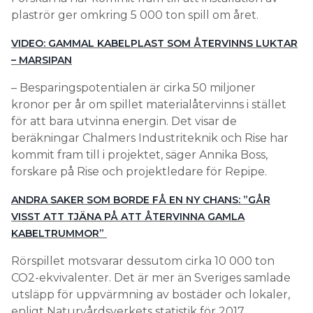
plaströr ger omkring 5 000 ton spill om året.
VIDEO: GAMMAL KABELPLAST SOM ÅTERVINNS LUKTAR
– MARSIPAN
– Besparingspotentialen är cirka 50 miljoner
kronor per år om spillet materialåtervinns i stället
för att bara utvinna energin. Det visar de
beräkningar Chalmers Industriteknik och Rise har
kommit fram till i projektet, säger Annika Boss,
forskare på Rise och projektledare för Repipe.
ANDRA SAKER SOM BORDE FÅ EN NY CHANS: ”GÅR
VISST ATT TJÄNA PÅ ATT ÅTERVINNA GAMLA
KABELTRUMMOR”
Rörspillet motsvarar dessutom cirka 10 000 ton
CO2-ekvivalenter. Det är mer än Sveriges samlade
utsläpp för uppvärmning av bostäder och lokaler,
enligt Naturvårdsverkets statistik för 2017.