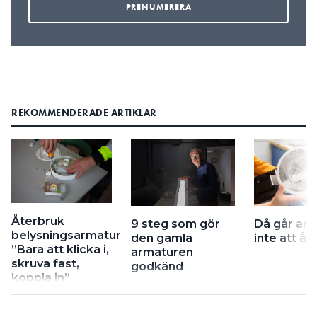
REKOMMENDERADE ARTIKLAR
Återbruk
9 steg som gör
Då går ar
belysningsarmatur:
den gamla
inte att å
”Bara att klicka i,
armaturen
skruva fast,
godkänd
koppla in”