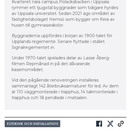
Kvarteret nära campus Polacksbacken i Uppsala
rymmer ett tjugotal byggnader som tidigare hyrdes
av Uppsala universitet. Sedan 2021 ägs området av
fastighetsbolaget Hemsö som bygger om flera av
husen till gymnasieskolor.
Byggnaderna uppfördes i början av 1900-talet för
Upplands regemente. Senare flyttade i stället
Signalregementet in.
Under 1970-talet spelades delar av Lasse Åberg-
filmen Repmånad in på det dåvarande
kasernområdet.
Vid den pågående renoveringen installeras
sammanlagt 142 återbruksarmaturer för led. Av dem
är 110 väggmonterade i trapphus, 14 takmonterade i
trapphus och 18 pendlade i matsalen.
ELTEKNIK OCH INSTALLATION