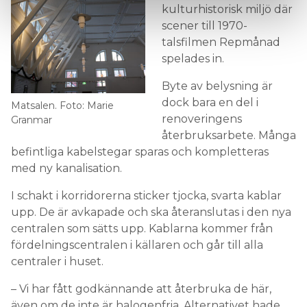
kulturhistorisk miljö där
scener till 1970-
talsfilmen Repmånad
spelades in.
Byte av belysning är
dock bara en del i
Matsalen. Foto: Marie
renoveringens
Granmar
återbruksarbete. Många
befintliga kabelstegar sparas och kompletteras
med ny kanalisation.
I schakt i korridorerna sticker tjocka, svarta kablar
upp. De är avkapade och ska återanslutas i den nya
centralen som sätts upp. Kablarna kommer från
fördelningscentralen i källaren och går till alla
centraler i huset.
– Vi har fått godkännande att återbruka de här,
även om de inte är halogenfria. Alternativet hade