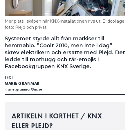
Search for:
Mer plats i skåpen när KNX-installationen rivs ut. Bildcollage,
foto: Plejd och privat
SEARCH
Systemet styrde allt från markiser till
hemmabio. ”Coolt 2010, men inte i dag”
skrev elektrikern och ersatte med Plejd. Det
ledde till mothugg och tår-emojis i
Facebookgruppen KNX Sverige.
TEXT
MARIE GRANMAR
marie.granmar@in.se
ARTIKELN I KORTHET / KNX
ELLER PLEJD?