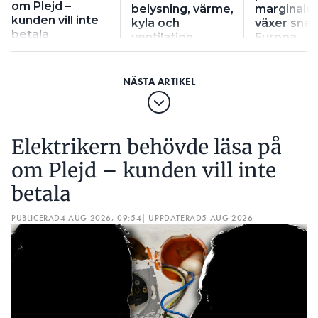
om Plejd –
belysning, värme,
marginaler
kunden vill inte
kyla och
växer snab
betala
ventilation
Europa
Elektrikern behövde läsa på
om Plejd – kunden vill inte
betala
PUBLICERAD
4 AUG 2026, 09:54
| UPPDATERAD
5 AUG 2026