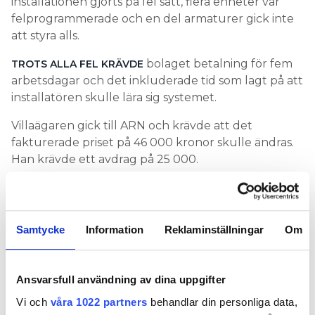
installationen gjorts på fel sätt, flera enheter var
felprogrammerade och en del armaturer gick inte
att styra alls.
bolaget betalning för fem
TROTS ALLA FEL KRÄVDE
arbetsdagar och det inkluderade tid som lagt på att
installatören skulle lära sig systemet.
Villaägaren gick till ARN och krävde att det
fakturerade priset på 46 000 kronor skulle ändras.
Han krävde ett avdrag på 25 000.
Motparten vill inte dra av något på priset. Efter att
allt var klart fakturerade de för 40 timmars
arbetstid. Kunden svarade med att ifrågasätta
Samtycke
Information
Reklaminställningar
Om
medarbetarnas kompetens. Alla som jobbade hos
honom är utbildade elektriker. Företaget har låtit
en fristående elektriker granska arbetet och den
Ansvarsfull användning av dina uppgifter
genomgången visar att installationen i huvudsak är
Vi och
våra 1022 partners
behandlar din personliga data,
korrekt utförd. Vissa justeringar har gjorts med