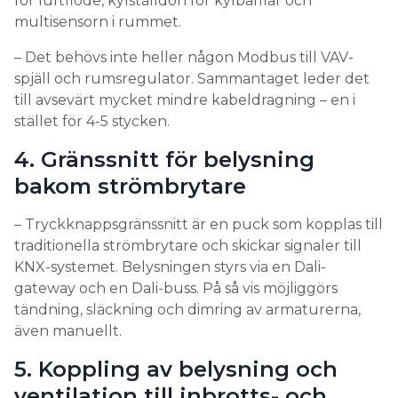
spjäll och rumsregulator. Sammantaget leder det
till avsevärt mycket mindre kabeldragning – en i
stället för 4-5 stycken.
4. Gränssnitt för belysning
bakom strömbrytare
– Tryckknappsgränssnitt är en puck som kopplas till
traditionella strömbrytare och skickar signaler till
KNX-systemet. Belysningen styrs via en Dali-
gateway och en Dali-buss. På så vis möjliggörs
tändning, släckning och dimring av armaturerna,
även manuellt.
5. Koppling av belysning och
ventilation till inbrotts- och
brandlarm
– En binäringång kopplas till inbrottslarm och