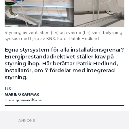
Styrning av ventilation (t v) och värme (t h) samt belysning
synkas med hjälp av KNX. Foto: Patrik Hedlund
Egna styrsystem för alla installationsgrenar?
Energiprestandadirektivet ställer krav på
styrning ihop. Här berättar Patrik Hedlund,
installatör, om 7 fördelar med integrerad
styrning.
TEXT
MARIE GRANMAR
marie.granmar@in.se
på mer samordnad fastighetsstyrning kan
NYA KRAV
drastiskt förändra vardagen för elektriker. En som
redan börjat arbeta på det nya, samordnade sättet