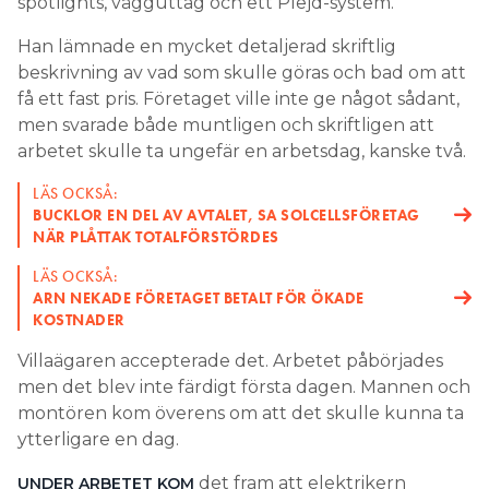
spotlights, vägguttag och ett Plejd-system.
Han lämnade en mycket detaljerad skriftlig
beskrivning av vad som skulle göras och bad om att
få ett fast pris. Företaget ville inte ge något sådant,
men svarade både muntligen och skriftligen att
arbetet skulle ta ungefär en arbetsdag, kanske två.
LÄS OCKSÅ:
BUCKLOR EN DEL AV AVTALET, SA SOLCELLSFÖRETAG
NÄR PLÅTTAK TOTALFÖRSTÖRDES
LÄS OCKSÅ:
ARN NEKADE FÖRETAGET BETALT FÖR ÖKADE
KOSTNADER
Villaägaren accepterade det. Arbetet påbörjades
men det blev inte färdigt första dagen. Mannen och
montören kom överens om att det skulle kunna ta
ytterligare en dag.
det fram att elektrikern
UNDER ARBETET KOM