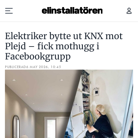
ELEKTRIKERN BEHÖVDE LÄSA PÅ OM PLEJD – KUNDEN VILL INTE BETALA
Elektriker bytte ut KNX mot
Prenumerera
Plejd – fick mothugg i
Facebookgrupp
Hantera prenumeration
PUBLICERAD
6 MAY 2026, 10:45
Lediga jobb
Annonsera
Läs E-tidningen
Om tidningen
Kontakt
Personuppgifter