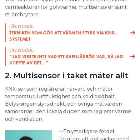
LÄS OCKSÅ:
TEKNIKEN SOM GÖR ATT VÄRMEN STYRS VIA KNX-
SYSTEMET
LÄS OCKSÅ:
”JAG VISSTE INTE VAD ETT KAPILLÄRRÖR VAR, SÅ JAG
KLIPPTE AV DET…”
2. Multisensor i taket mäter allt
KNX-sensorn registrerar närvaro och mäter
temperatur, luftfuktighet och koldioxidhalt.
Belysningen styrs direkt, och övriga mätvärden
samordnas i den lokala duc:en som reglerar värme
och ventilation.
– En ytterligare fördel,
förutom att det räcker med
en sensor, är att vi kan
undvika installationer på
väggarna. I stället dras alla