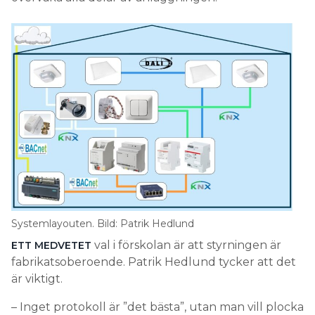
Systemlayouten. Bild: Patrik Hedlund
val i förskolan är att styrningen är
ETT MEDVETET
fabrikatsoberoende. Patrik Hedlund tycker att det
är viktigt.
– Inget protokoll är ”det bästa”, utan man vill plocka
russinen ur kakan – alltså produkterna som är bäst
utifrån funktion och pris. Det är viktigt att slåss för
öppna lösningar, säger han.