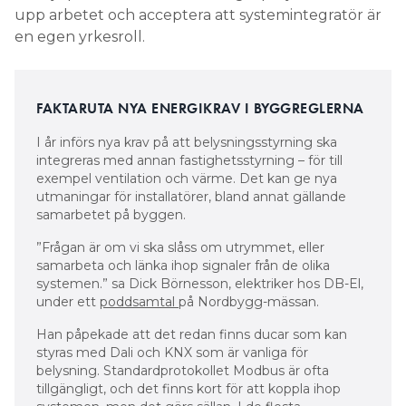
FAKTARUTA NYA ENERGIKRAV I BYGGREGLERNA
I år införs nya krav på att belysningsstyrning ska
integreras med annan fastighetsstyrning – för till
exempel ventilation och värme. Det kan ge nya
utmaningar för installatörer, bland annat gällande
samarbetet på byggen.
”Frågan är om vi ska slåss om utrymmet, eller
samarbeta och länka ihop signaler från de olika
systemen.” sa Dick Börnesson, elektriker hos DB-El,
under ett
poddsamtal
på Nordbygg-mässan.
Han påpekade att det redan finns ducar som kan
styras med Dali och KNX som är vanliga för
belysning. Standardprotokollet Modbus är ofta
tillgängligt, och det finns kort för att koppla ihop
systemen, men det görs sällan. I de flesta
kontorstak sitter i stället flera givare bredvid
varandra, inkopplade med separata kablage.