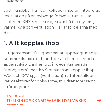
Gävleborg.
Just nu jobbar han och kollegor med en integrerad
installation på en nybyggd förskola i Gävle. Där
sköter en KNX-sensor i varje rum både belysning,
värme, kyla och ventilation. Här är fördelarna med
det:
1. Allt kopplas ihop
Ett gemensamt fastighetsnät är uppbyggt med ip-
kommunikation för bland annat elcentraler och
apparatskåp. Därifrån utgår decentraliserade
”nervsystem” med KNX-bussar som kopplar ihop
VAV- och CAV-spjäll (ventilation), radiatorställdon,
värmeaktorer för golvvärme, multisensorer samt
strömbrytare.
LÄS OCKSÅ:
TEKNIKEN SOM GÖR ATT VÄRMEN STYRS VIA KNX-