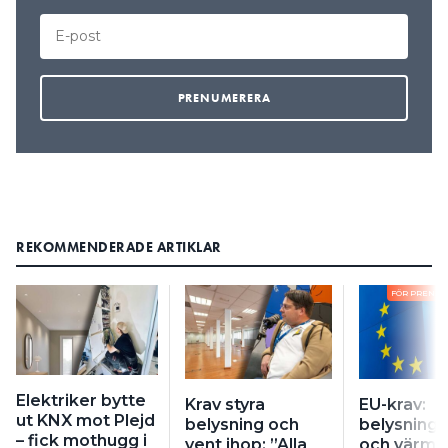
REKOMMENDERADE ARTIKLAR
FÖR PRENU
Elektriker bytte
Krav styra
EU-krav:
ut KNX mot Plejd
belysning och
belysning,
– fick mothugg i
vent ihop: ”Alla
och värme