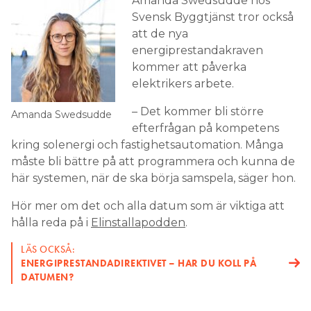
Amanda Swedsudde hos
Svensk Byggtjänst tror också
att de nya
energiprestandakraven
kommer att påverka
elektrikers arbete.
– Det kommer bli större
Amanda Swedsudde
efterfrågan på kompetens
kring solenergi och fastighetsautomation. Många
måste bli bättre på att programmera och kunna de
här systemen, när de ska börja samspela, säger hon.
Hör mer om det och alla datum som är viktiga att
hålla reda på i
Elinstallapodden
.
LÄS OCKSÅ:
ENERGIPRESTANDADIREKTIVET – HAR DU KOLL PÅ
DATUMEN?