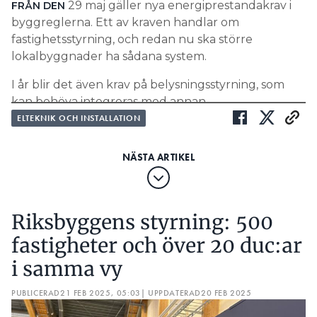
29 maj gäller nya energiprestandakrav i
FRÅN DEN
byggreglerna. Ett av kraven handlar om
fastighetsstyrning, och redan nu ska större
lokalbyggnader ha sådana system.
I år blir det även krav på belysningsstyrning, som
kan behöva integreras med annan
fastighetsstyrning.
ELTEKNIK OCH INSTALLATION
”I dag sitter ofta flera givare i taket
på kontor – en för närvaro som styr
ventilation, en för koldioxid och en
för belysning. I många fall skulle det
Riksbyggens styrning: 500
räcka med en givare, i stället för
fastigheter och över 20 duc:ar
tre.”
i samma vy
BJÖRN JOHANSSON, EL & LJUSTEKNIK I SKÅNE
PUBLICERAD
21 FEB 2025, 05:03
| UPPDATERAD
20 FEB 2025
LÄS OCKSÅ: