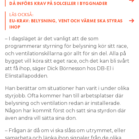
DÅ INFÖRS KRAV PÅ SOLCELLER I BYGGNADER
LÄS OCKSÅ:
EU-KRAV: BELYSNING, VENT OCH VÄRME SKA STYRAS
IHOP
– I dagsläget är det vanligt att de som
programmerar styrning för belysning kör sitt race,
och ventilationskillarna gör allt för sin del. Alla på
bygget vill köra sitt eget race, och det kan bli svårt
att få ihop, säger Dick Börnesson hos DB-El i
Elinstallapodden.
Han berättar om situationer han varit i under olika
styrjobb. Ofta kommer han till arbetsplatser där
belysning och ventilation redan är installerade.
Någon har kommit först och satt sina styrdon där
även andra vill sätta sina don.
– Frågan är då om vi ska slåss om utrymmet, eller
samarbeta och länka ihop signaler från de olika