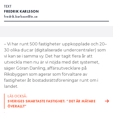
viktigt att alla som arbetar med
Elias
TEXT
systemen får korrekt information.
Fransson
FREDRIK KARLSSON
fredrik.karlsson@in.se
– Annars kan det bli som för DCL, den nya EU-
standarden för takbelysning som infördes 2019 –
först bara prat i flera år och sedan panik, säger han.
De nya energiprestandakraven riskerar också att
– Vi har runt 500 fastigheter uppkopplade och 20–
göra en del teknik svårare att använda, menar Elias
30 olika duc:ar (digitaliserade undercentraler) som
Fransson. Det gäller framför allt system som är låsta
vi kan se i samma vy. Det har tagit flera år att
och inte kan kommunicera med andra system.
utveckla men nu är vi nöjda med det systemet,
säger Göran Danling, affärsutvecklare på
Hans kollega Björn Johansson, arbetsledare hos El
Riksbyggen som agerar som förvaltare av
& Ljusteknik i Skåne, tror också att det kan bli svårt
fastigheter åt bostadsrättsföreningar runt om i
för system som är låsta till sina egna produkter. Det
landet.
gäller främst en del trådlöst styrd belysning – till
exempel från Philips och SG.
LÄS OCKSÅ:
SVERIGES SMARTASTE FASTIGHET: ”DET ÄR MÄTARE
öppen API kan få det tuffare
– SYSTEM UTAN
ÖVERALLT”
framöver, säger han.