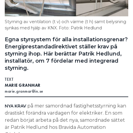
Search for:
Styrning av ventilation (t v) och värme (t h) samt belysning
synkas med hjälp av KNX. Foto: Patrik Hedlund
SEARCH
Egna styrsystem för alla installationsgrenar?
Energiprestandadirektivet ställer krav på
styrning ihop. Här berättar Patrik Hedlund,
installatör, om 7 fördelar med integrerad
styrning.
TEXT
MARIE GRANMAR
marie.granmar@in.se
på mer samordnad fastighetsstyrning kan
NYA KRAV
drastiskt förändra vardagen för elektriker. En som
redan börjat arbeta på det nya, samordnade sättet
är Patrik Hedlund hos Bravida Automation