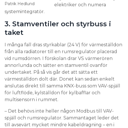
Patrik Hedlund
elektriker och numera
systemintegratör.
3. Stamventiler och styrbuss i
taket
I många fall dras styrkablar (24 V) för värmeställdon
från alla radiatorer till en rumsregulator placerad
vid rumsdörren. I förskolan drar VS värmerören
annorlunda och sätter en stamventil ovanför
undertaket. På så vis går det att sätta ett
värmeställdon dolt där. Donet kan sedan enkelt
anslutas direkt till samma KNX-buss som VAV-spjäll
för luftflöde, kylställdon för kylbafflar och
multisensorn i rummet.
– Det behövs inte heller någon Modbus till VAV-
spjäll och rumsregulator. Sammantaget leder det
till avsevärt mycket mindre kabeldragning – en i