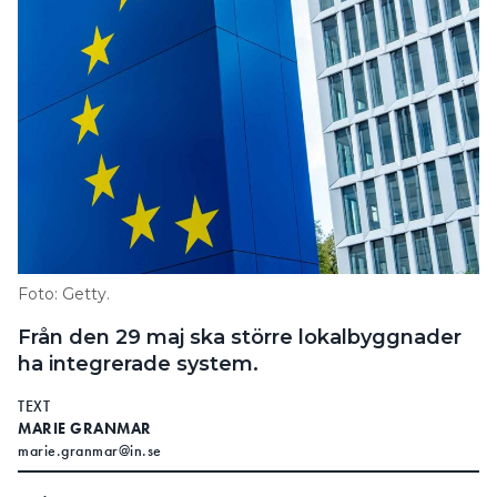
Foto: Getty.
Från den 29 maj ska större lokalbyggnader
ha integrerade system.
TEXT
MARIE GRANMAR
marie.granmar@in.se