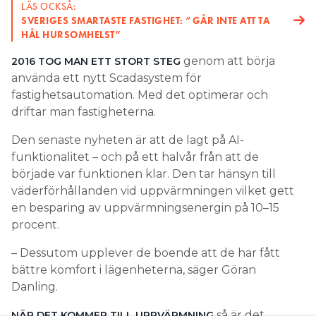
LÄS OCKSÅ:
SVERIGES SMARTASTE FASTIGHET: ”GÅR INTE ATT TA
Inte heller det populära Plejd har en chans på sikt,
HÅL HURSOMHELST”
tror han, även om det i dag kan kommunicera med
Google Home.
genom att börja
2016 TOG MAN ETT STORT STEG
använda ett nytt Scadasystem för
– Många system kommer behöva dras tillbaka eller
fastighetsautomation. Med det optimerar och
hårdvaruuppdateras när kraven på hög
driftar man fastigheterna.
samordning ökar, säger Björn Johansson.
Den senaste nyheten är att de lagt på AI-
Bättre tror han det går för KNX som redan i dag
funktionalitet – och på ett halvår från att de
klarar den nya styrning som krävs. Systemet går
började var funktionen klar. Den tar hänsyn till
även att kombinera med andra system, till exempel
väderförhållanden vid uppvärmningen vilket gett
Lindab Pascal för behovsstyrd ventilation.
en besparing av uppvärmningsenergin på 10–15
procent.
samtidigt ställa högre krav på
– DET KOMMER
programmeringskompetens. En del av systemen är
– Dessutom upplever de boende att de har fått
inte så lätta att programmera, säger Björn
bättre komfort i lägenheterna, säger Göran
Johansson.
Danling.
Det finns fördelar med ökad samkörning av
så är det
NÄR DET KOMMER TILL UPPVÄRMNING