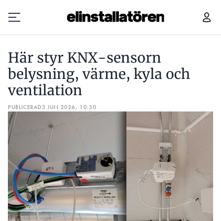
HÄR STYR KNX-SENSORN BELYSNING, VÄRME, KYLA OCH VENTILATION
Här styr KNX-sensorn
Prenumerera
belysning, värme, kyla och
ventilation
Hantera prenumeration
PUBLICERAD
3 JUN 2026, 10:50
Lediga jobb
Annonsera
Läs E-tidningen
Om tidningen
Kontakt
Personuppgifter