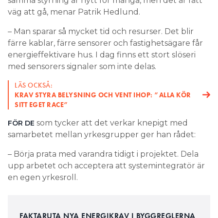
samma styrning är nytt för många, men det är rätt
väg att gå, menar Patrik Hedlund.
– Man sparar så mycket tid och resurser. Det blir
färre kablar, färre sensorer och fastighetsägare får
energieffektivare hus. I dag finns ett stort slöseri
med sensorers signaler som inte delas.
LÄS OCKSÅ:
KRAV STYRA BELYSNING OCH VENT IHOP: ”ALLA KÖR
SITT EGET RACE”
som tycker att det verkar knepigt med
FÖR DE
samarbetet mellan yrkesgrupper ger han rådet:
– Börja prata med varandra tidigt i projektet. Dela
upp arbetet och acceptera att systemintegratör är
en egen yrkesroll.
FAKTARUTA NYA ENERGIKRAV I BYGGREGLERNA