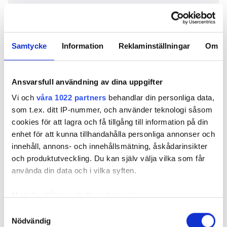
ARTIKELN I KORTHET / KNX
ELLER PLEJD?
Samtycke
Information
Reklaminställningar
Om
DÄRFÖR REV ELEKTRIKERN UT KNX
PLEJD SAKNAR VIKTIGA FUNKTIONER ENLIGT
Ansvarsfull användning av dina uppgifter
ANVÄNDARE
Vi och
våra 1022 partners
behandlar din personliga data,
MINIMALISM STYR ELINSTALLATIONEN – SÅ
som t.ex. ditt IP-nummer, och använder teknologi såsom
TÄNKER KUNDERNA NU
cookies för att lagra och få tillgång till information på din
FÖREDRAR KABEL I NYA INSTALLATIONEN
enhet för att kunna tillhandahålla personliga annonser och
innehåll, annons- och innehållsmätning, åskådarinsikter
och produktutveckling. Du kan själv välja vilka som får
använda din data och i vilka syften.
Därför rev elektrikern ut KNX
Med din tillåtelse skulle vi även vilja:
i Uppsala för att riva ett gammalt KNX-
”PÅ PLATS
system. Byter till nytt användarvänligt Plejd-system
Samla in information om din geografiska plats
Samtyckesval
i hela lägenheten.” Inlägget väcker diskussion i
Nödvändig
som kan ha en noggrannhet på upp till flera meter