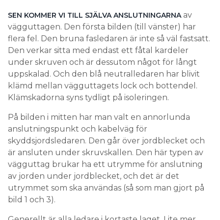
av
SEN KOMMER VI TILL SJÄLVA ANSLUTNINGARNA
vägguttagen. Den första bilden (till vänster) har
flera fel. Den bruna fasledaren är inte så väl fastsatt.
Den verkar sitta med endast ett fåtal kardeler
under skruven och är dessutom något för långt
uppskalad. Och den blå neutralledaren har blivit
klämd mellan vägguttagets lock och bottendel.
Klämskadorna syns tydligt på isoleringen.
På bilden i mitten har man valt en annorlunda
anslutningspunkt och kabelväg för
skyddsjordsledaren. Den går över jordblecket och
är ansluten under skruvskallen. Den här typen av
vägguttag brukar ha ett utrymme för anslutning
av jorden under jordblecket, och det är det
utrymmet som ska användas (så som man gjort på
bild 1 och 3).
Generellt är alla ledare i kortaste laget. Lite mer