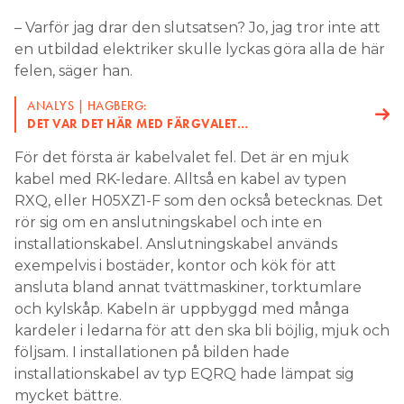
– Varför jag drar den slutsatsen? Jo, jag tror inte att
en utbildad elektriker skulle lyckas göra alla de här
felen, säger han.
ANALYS | HAGBERG:
DET VAR DET HÄR MED FÄRGVALET…
För det första är kabelvalet fel. Det är en mjuk
kabel med RK-ledare. Alltså en kabel av typen
RXQ, eller H05XZ1-F som den också betecknas. Det
rör sig om en anslutningskabel och inte en
installationskabel. Anslutningskabel används
exempelvis i bostäder, kontor och kök för att
ansluta bland annat tvättmaskiner, torktumlare
och kylskåp. Kabeln är uppbyggd med många
kardeler i ledarna för att den ska bli böjlig, mjuk och
följsam. I installationen på bilden hade
installationskabel av typ EQRQ hade lämpat sig
mycket bättre.