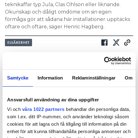
teknikaffär typ Jula, Clas Ohlson eller liknande.
Okunskap och dåligt omdöme om sin egen
förmåga gör att sådana här installationer upptäcks
oftare och oftare, säger Henric Hagberg.
ELSÄKERHET
Nyhetsbrev
Prenumerera på vårt nyhetsbrev och få nyheter, tips
Samtycke
Information
Reklaminställningar
Om
och bevakningar rakt ner i inkorgen
Ansvarsfull användning av dina uppgifter
Vi och
våra 1022 partners
behandlar din personliga data,
som t.ex. ditt IP-nummer, och använder teknologi såsom
cookies för att lagra och få tillgång till information på din
enhet för att kunna tillhandahålla personliga annonser och