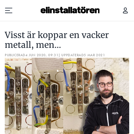
VISST ÄR KOPPAR EN VACKER METALL, MEN…
Visst är koppar en vacker
Prenumerera
metall, men…
PUBLICERAD
Hantera prenumeration
4 JUN 2020, 09:31
| UPPDATERAD
5 MAR 2021
Lediga jobb
Annonsera
Läs E-tidningen
Om tidningen
Kontakt
Personuppgifter