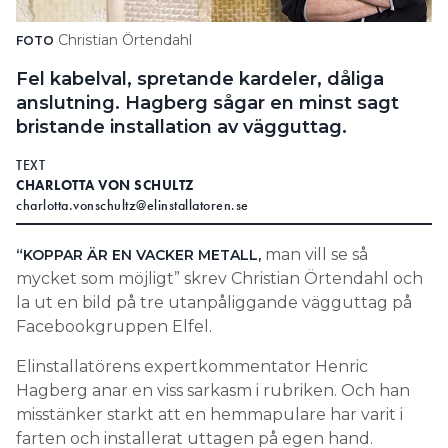
Search for:
Christian Örtendahl
FOTO
Fel kabelval, spretande kardeler, dåliga
anslutning. Hagberg sågar en minst sagt
SEARCH
bristande installation av vägguttag.
TEXT
CHARLOTTA VON SCHULTZ
charlotta.vonschultz@elinstallatoren.se
man vill se så
“KOPPAR ÄR EN VACKER METALL,
mycket som möjligt” skrev Christian Örtendahl och
la ut en bild på tre utanpåliggande vägguttag på
Facebookgruppen Elfel.
Elinstallatörens expertkommentator Henric
Hagberg anar en viss sarkasm i rubriken. Och han
misstänker starkt att en hemmapulare har varit i
farten och installerat uttagen på egen hand.