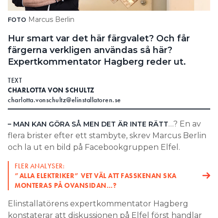
Search for:
Marcus Berlin
FOTO
Hur smart var det här färgvalet? Och får
färgerna verkligen användas så här?
SEARCH
Expertkommentator Hagberg reder ut.
TEXT
CHARLOTTA VON SCHULTZ
charlotta.vonschultz@elinstallatoren.se
…? En av
– MAN KAN GÖRA SÅ MEN DET ÄR INTE RÄTT
flera brister efter ett stambyte, skrev Marcus Berlin
och la ut en bild på Facebookgruppen Elfel.
FLER ANALYSER:
”ALLA ELEKTRIKER” VET VÄL ATT FASSKENAN SKA
MONTERAS PÅ OVANSIDAN…?
Elinstallatörens expertkommentator Hagberg
konstaterar att diskussionen på Elfel först handlar