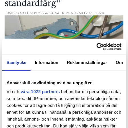
standardfärg”
PUBLICERAD
11 NOV 2024, 04:54
| UPPDATERAD
12 SEP 2025
Samtycke
Information
Reklaminställningar
Om
Ansvarsfull användning av dina uppgifter
Vi och
våra 1022 partners
behandlar din personliga data,
som t.ex. ditt IP-nummer, och använder teknologi såsom
Fynd. Foto: Erik Samuelsson
cookies för att lagra och få tillgång till information på din
Under en renovering gjorde elektrikern en
enhet för att kunna tillhandahålla personliga annonser och
skrämmande upptäckt. Någon hade kopplat
innehåll, annons- och innehållsmätning, åskådarinsikter
gröngult som tändtråd på en strömbrytare.
och produktutveckling. Du kan själv välja vilka som får