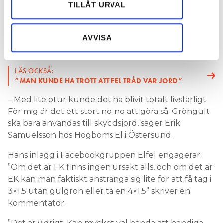
Dessa kan i sin tur kombinera informationen med annan
TILLÅT URVAL
ERIK SAMUELSSON, ELEKTRIKER
information som du har tillhandahållit eller som de har
samlat in när du har använt deras tjänster.
FLER ELFEL:
AVVISA
NÅGON HADE BLANDAT JORD OCH NOLLA:
”FULLSTÄNDIGT LIVSFARLIGT”
LÄS OCKSÅ:
”MAN KUNDE HA TROTT ATT FEL TRÅD VAR JORD”
– Med lite otur kunde det ha blivit totalt livsfarligt.
För mig är det ett stort no-no att göra så. Gröngult
ska bara användas till skyddsjord, säger Erik
Samuelsson hos Högboms El i Östersund.
Hans inlägg i Facebookgruppen Elfel engagerar.
”Om det är FK finns ingen ursäkt alls, och om det är
EK kan man faktiskt anstränga sig lite för att få tag i
3×1,5 utan gulgrön eller ta en 4×1,5” skriver en
kommentator.
”Det är vidrigt. Kan mycket väl hända att händiga