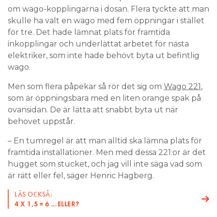
om wago-kopplingarna i dosan. Flera tyckte att man
skulle ha valt en wago med fem öppningar i stället
för tre. Det hade lämnat plats för framtida
inkopplingar och underlättat arbetet för nästa
elektriker, som inte hade behövt byta ut befintlig
wago.
Men som flera påpekar så rör det sig om
Wago 221
,
som är öppningsbara med en liten orange spak på
ovansidan. De är lätta att snabbt byta ut när
behovet uppstår.
– En tumregel är att man alltid ska lämna plats för
framtida installationer. Men med dessa 221:or är det
hugget som stucket, och jag vill inte säga vad som
är rätt eller fel, säger Henric Hagberg.
LÄS OCKSÅ:
4 X 1,5 = 6 …ELLER?