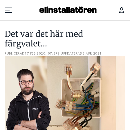
DET VAR DET HÄR MED FÄRGVALET…
Det var det här med
Prenumerera
färgvalet…
PUBLICERAD
Hantera prenumeration
17 FEB 2020, 07:39
| UPPDATERAD
8 APR 2021
Lediga jobb
Annonsera
Läs E-tidningen
Om tidningen
Kontakt
Personuppgifter