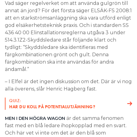
Vad säger regelverket om att använda gulgrön till
annat än jord? För det första säger ELSÄK-FS 2008:1
att en starkströmsanläggning ska vara utförd enligt
god elsäkerhetsteknisk praxis. Och i standarden SS
436 40 00 Elinstallationsreglerna utgåva 3 under
514.3.1Z2-Skyddsledare står följande klart och
tydligt: “Skyddsledare ska identifieras med
färgkombinationen grönt och gult. Denna
färgkombination ska inte användas för andra
ändamål.”
– I Elfel är det ingen diskussion om det. Där är vi nog
alla överens, slår Henric Hagberg fast.
QUIZ:
HAR DU KOLL PÅ POTENTIALUTJÄMNING?
är det samma fenomen
MEN I DEN HÖGRA WAGON
fast med en blå ledare ihopkopplad med en svart.
Och här vet vi inte om det är den blå som