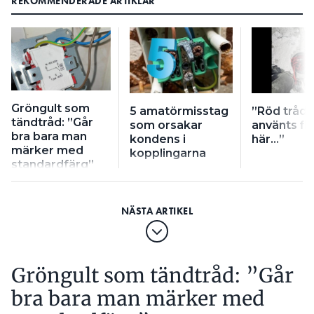
REKOMMENDERADE ARTIKLAR
Gröngult som
5 amatörmisstag
”Röd tråd 
tändtråd: ”Går
som orsakar
använts fli
bra bara man
kondens i
här…”
märker med
kopplingarna
standardfärg”
Gröngult som tändtråd: ”Går
bra bara man märker med