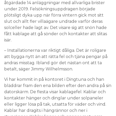
åtgärdade 14 anläggningar med allvarliga brister
under 2019. Felsökningsuppdragen började
plötsligt dyka upp när förra vintern gick mot sitt
slut och allt fler villaägare undrade varför deras
solceller hade lagt av. Det visare sig att snön hade
fått kablage att gå sönder och kontakter att slitas
isär.
– Installationerna var riktigt dåliga. Det är roligare
att bygga nytt än att rätta fel och tjäna pengar på
andras misstag. Ibland gör det nästan ont att ta
betalt, säger Jimmy Wilhelmsson.
Vi har kommit in på kontoret i Dingtuna och han
bläddrar fram den ena bilden efter den andra på sin
datorskärm. De flesta visar kablagefel. Kablar och
kontakter hänger och dinglar under solpaneler
eller ligger lösa på tak, utsatta för väder och vind.
Kablar har dragits i hängrännor och ner i