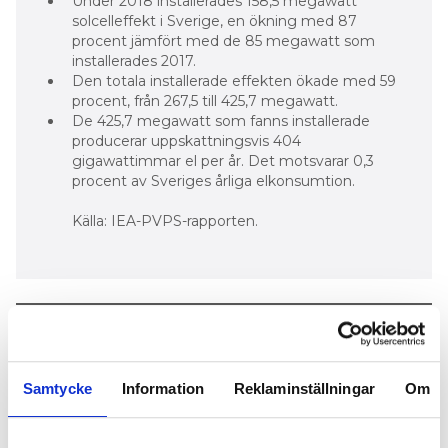
Under 2018 installerades 158,5 megawatt
solcelleffekt i Sverige, en ökning med 87
procent jämfört med de 85 megawatt som
installerades 2017.
Den totala installerade effekten ökade med 59
procent, från 267,5 till 425,7 megawatt.
De 425,7 megawatt som fanns installerade
producerar uppskattningsvis 404
gigawattimmar el per år. Det motsvarar 0,3
procent av Sveriges årliga elkonsumtion.
Källa: IEA-PVPS-rapporten.
ELSÄKERHET
Samtycke
Information
Reklaminställningar
Om
Nyhetsbrev
Prenumerera på vårt nyhetsbrev och få nyheter, tips