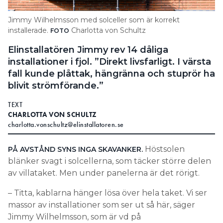
Search for:
Jimmy Wilhelmsson med solceller som är korrekt
installerade.
Charlotta von Schultz
FOTO
Elinstallatören Jimmy rev 14 dåliga
SEARCH
installationer i fjol. ”Direkt livsfarligt. I värsta
fall kunde plåttak, hängränna och stuprör ha
blivit strömförande.”
TEXT
CHARLOTTA VON SCHULTZ
charlotta.vonschultz@elinstallatoren.se
Höstsolen
PÅ AVSTÅND SYNS INGA SKAVANKER.
blänker svagt i solcellerna, som täcker större delen
av villataket. Men under panelerna är det rörigt.
– Titta, kablarna hänger lösa över hela taket. Vi ser
massor av installationer som ser ut så här, säger
Jimmy Wilhelmsson, som är vd på