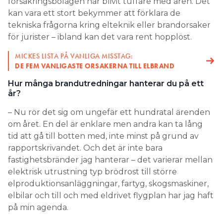
försäkringsbolagen har blivit tuffare med åren. Det
kan vara ett stort bekymmer att förklara de
tekniska frågorna kring elteknik eller brandorsaker
för jurister – ibland kan det vara rent hopplöst.
MICKES LISTA PÅ VANLIGA MISSTAG:
DE FEM VANLIGASTE ORSAKERNA TILL ELBRAND
Hur många brandutredningar hanterar du på ett
år?
– Nu rör det sig om ungefär ett hundratal ärenden
om året. En del är enklare men andra kan ta lång
tid att gå till botten med, inte minst på grund av
rapportskrivandet. Och det är inte bara
fastighetsbränder jag hanterar – det varierar mellan
elektrisk utrustning typ brödrost till större
elproduktionsanläggningar, fartyg, skogsmaskiner,
elbilar och till och med eldrivet flygplan har jag haft
på min agenda.