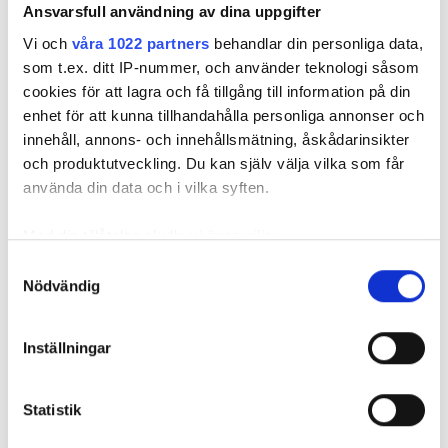
och bevakningar rakt ner i inkorgen
Ansvarsfull användning av dina uppgifter
Vi och
våra 1022 partners
behandlar din personliga data,
som t.ex. ditt IP-nummer, och använder teknologi såsom
cookies för att lagra och få tillgång till information på din
enhet för att kunna tillhandahålla personliga annonser och
innehåll, annons- och innehållsmätning, åskådarinsikter
och produktutveckling. Du kan själv välja vilka som får
använda din data och i vilka syften.
Med din tillåtelse skulle vi även vilja:
Samla in information om din geografiska plats
REKOMMENDERADE ARTIKLAR
Samtyckesval
Nödvändig
som kan ha en noggrannhet på upp till flera meter
Identifiera din enhet genom att aktivt skanna den
FÖR PRENU
för specifika kännetecken (fingeravtryck)
Inställningar
Ta reda på mer om hur dina personliga uppgifter
behandlas och ställ in dina preferenser i
detaljsektionen
.
Statistik
Du kan ändra eller dra tillbaka ditt samtycke när som
Brandutredaren
Svea Solars vd
Måste
helst från cookie-förklaringen.
om solceller: ”Så
om hotet från
växelrikta