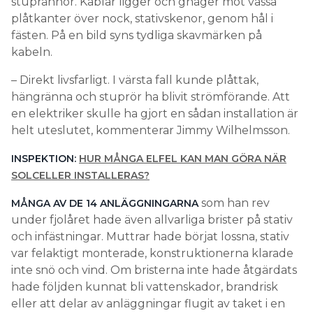
stuprännor. Kablar ligger och gnager mot vassa
plåtkanter över nock, stativskenor, genom hål i
fästen. På en bild syns tydliga skavmärken på
kabeln.
– Direkt livsfarligt. I värsta fall kunde plåttak,
hängränna och stuprör ha blivit strömförande. Att
en elektriker skulle ha gjort en sådan installation är
helt uteslutet, kommenterar Jimmy Wilhelmsson.
INSPEKTION:
HUR MÅNGA ELFEL KAN MAN GÖRA NÄR
SOLCELLER INSTALLERAS?
som han rev
MÅNGA AV DE 14 ANLÄGGNINGARNA
under fjolåret hade även allvarliga brister på stativ
och infästningar. Muttrar hade börjat lossna, stativ
var felaktigt monterade, konstruktionerna klarade
inte snö och vind. Om bristerna inte hade åtgärdats
hade följden kunnat bli vattenskador, brandrisk
eller att delar av anläggningar flugit av taket i en