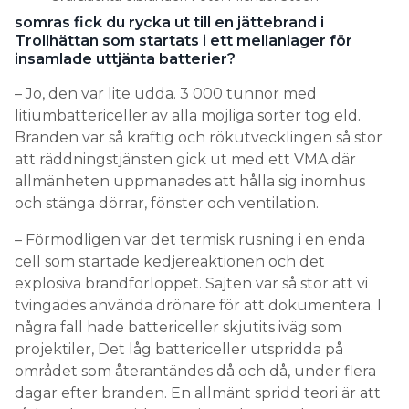
somras fick du rycka ut till en jättebrand i
Trollhättan som startats i ett mellanlager för
insamlade uttjänta batterier?
– Jo, den var lite udda. 3 000 tunnor med
litiumbattericeller av alla möjliga sorter tog eld.
Branden var så kraftig och rökutvecklingen så stor
att räddningstjänsten gick ut med ett VMA där
allmänheten uppmanades att hålla sig inomhus
och stänga dörrar, fönster och ventilation.
– Förmodligen var det termisk rusning i en enda
cell som startade kedjereaktionen och det
explosiva brandförloppet. Sajten var så stor att vi
tvingades använda drönare för att dokumentera. I
några fall hade battericeller skjutits iväg som
projektiler, Det låg battericeller utspridda på
området som återantändes då och då, under flera
dagar efter branden. En allmänt spridd teori är att