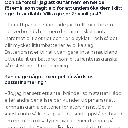
Och så förstår jag att du får hem en hel del
föremål som tagit eld för att undersöka dem i ditt
eget brandlabb. Vilka grejor är vanligast?
– För ett par år sedan hade jag fullt med brunna
hooverboards här, men de har minskat i antal.
Däremot blir det fler och fler elcyklar – och så det
blir mycket litiumbatterier av olika slag.
Batteribränder blir allt vanligare, inte minst bland
uttjänta litiumbatterier som ofta hanteras ganska
vårdslöst enligt min mening.
Kan du ge något exempel på vårdslös
batterihantering?
– Jo, jag har sett ett antal bränder som startat i lådor
eller andra behållare där kunder uppmanats att
lämna in gamla batterier för återvinning. Det är
kanske inte så konstigt att det kan uppstå en brand
om en massa olika typer av batterier dumpas på
samma ställe. Även vanliga knappcellsbatterier har