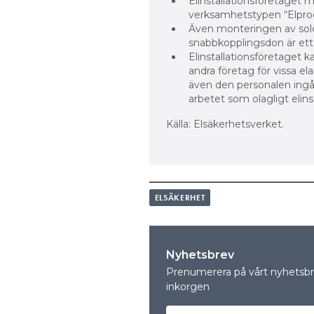
Elinstallationsföretaget m
verksamhetstypen “Elpro
Även monteringen av solc
snabbkopplingsdon är ett e
Elinstallationsföretaget k
andra företag för vissa e
även den personalen ingå
arbetet som olagligt elins
Källa: Elsäkerhetsverket.
ELSÄKERHET
Nyhetsbrev
Prenumerera på vårt nyhetsbre
inkorgen