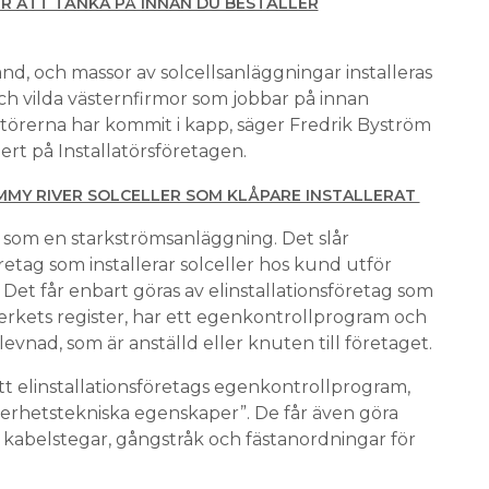
ER ATT TÄNKA PÅ INNAN DU BESTÄLLER
ånd, och massor av solcellsanläggningar installeras
ch vilda västernfirmor som jobbar på innan
ktörerna har kommit i kapp, säger Fredrik Byström
ert på Installatörsföretagen.
MMY RIVER SOLCELLER SOM KLÅPARE INSTALLERAT
s som en starkströmsanläggning. Det slår
retag som installerar solceller hos kund utför
 Det får enbart göras av elinstallationsföretag som
verkets register, har ett egenkontrollprogram och
rlevnad, som är anställd eller knuten till företaget.
ett elinstallationsföretags egenkontrollprogram,
kerhetstekniska egenskaper”. De får även göra
 kabelstegar, gångstråk och fästanordningar för