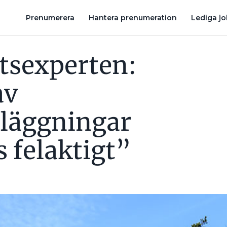
NGAR INSTALLERAS FELAKTIGT”
BRANDUTREDAREN OM SOLCE
Prenumerera
Hantera prenumeration
Lediga j
tsexperten:
av
nläggningar
s felaktigt”