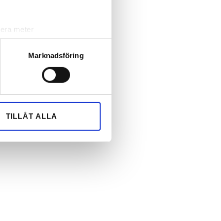
lera meter
ryck)
ljsektionen
. Du kan ändra
Marknadsföring
andahålla funktioner för
n information från din enhet
 tur kombinera informationen
TILLÅT ALLA
deras tjänster.