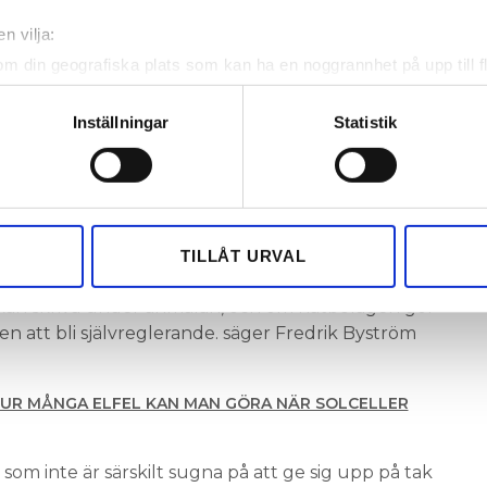
rt som om elfirman hade gjort jobbet från början.
n vilja:
 ta ansvar för installationen? frågar han
om din geografiska plats som kan ha en noggrannhet på upp till f
genom att aktivt skanna den för specifika kännetecken (fingeravt
i höstas en handbok om installation av
ERADE
rsonliga uppgifter behandlas och ställ in dina preferenser i
deta
Inställningar
Statistik
r han också upp ett krav som många inte känner
ke när som helst från cookie-förklaringen.
jas ska en skriftlig föranmälan göras till
ar är på mer än 800 Watt måste man försäkra att
e för att anpassa innehållet och annonserna till användarna, tillh
raven i EU:s RFG-förordning. Allt för att skydda
vår trafik. Vi vidarebefordrar även sådana identifierare och anna
ngar i nätfrekvensen. Annars får nätägaren inte
nnons- och analysföretag som vi samarbetar med. Dessa kan i sin
TILLÅT URVAL
ätet.
har tillhandahållit eller som de har samlat in när du har använt 
g kan skriva under anmälan, och om nätbolagen gör
n att bli självreglerande. säger Fredrik Byström
UR MÅNGA ELFEL KAN MAN GÖRA NÄR SOLCELLER
 som inte är särskilt sugna på att ge sig upp på tak