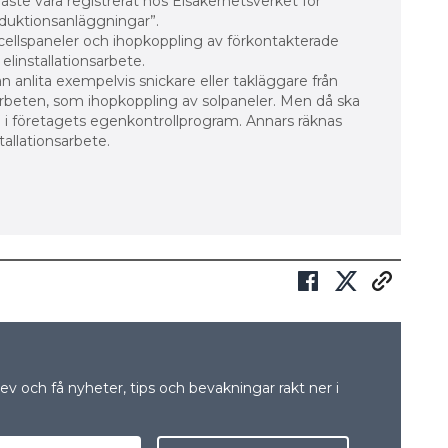
åste vara registrerat hos Elsäkerhetsverket för
duktionsanläggningar”.
ellspaneler och ihopkoppling av förkontakterade
linstallationsarbete.
an anlita exempelvis snickare eller takläggare från
larbeten, som ihopkoppling av solpaneler. Men då ska
 i företagets egenkontrollprogram. Annars räknas
tallationsarbete.
v och få nyheter, tips och bevakningar rakt ner i