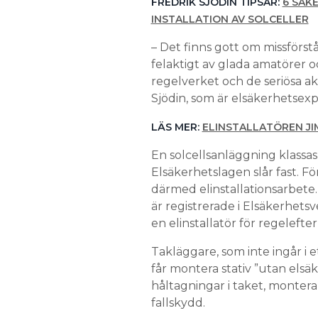
FREDRIK SJÖDIN TIPSAR:
6 SAK
INSTALLATION AV SOLCELLER
– Det finns gott om missförst
felaktigt av glada amatörer o
regelverket och de seriösa a
Sjödin, som är elsäkerhetsexp
LÄS MER:
ELINSTALLATÖREN JI
En solcellsanläggning klassa
Elsäkerhetslagen slår fast. Fö
därmed elinstallationsarbete.
är registrerade i Elsäkerhets
en elinstallatör för regelefte
Takläggare, som inte ingår i 
får montera stativ ”utan elsä
håltagningar i taket, montera
fallskydd.