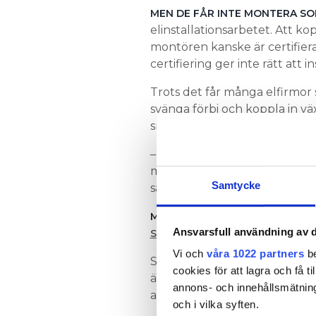
MEN DE FÅR INTE MONTERA S
elinstallationsarbetet. Att k
montören kanske är certifierad
certifiering ger inte rätt att in
Trots det får många elfirmor 
svänga förbi och koppla in vä
smällt upp på taket.
– Jag får jättemånga frågor k
med installationen om den inte
Samtycke
säger Fredrik Byström Sjödin.
MER SOLCELLSTIPS:
HAR DU KO
Ansvarsfull användning av d
SOLCELLER KOPPLAS IN?
Vi och
våra 1022 partners
be
Samtidigt har han förståelse f
cookies för att lagra och få t
är hans råd att kontrollera 
annons- och innehållsmätning
anläggningen ansluts till näte
och i vilka syften.