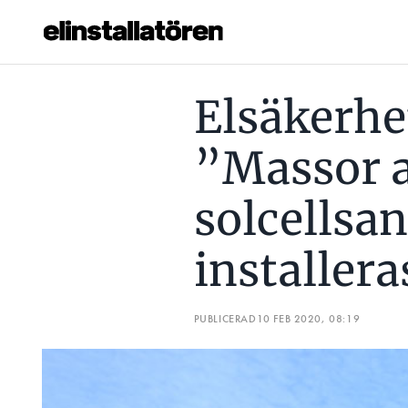
ELSÄKERHETSEXPERTEN: ”MASSOR AV SOLCELLSANLÄGGNI
Elsäkerhe
Prenumerera
”Massor 
Hantera prenumeration
solcellsa
Lediga jobb
installera
Annonsera
Läs E-tidningen
PUBLICERAD
10 FEB 2020, 08:19
Om tidningen
Kontakt
Personuppgifter