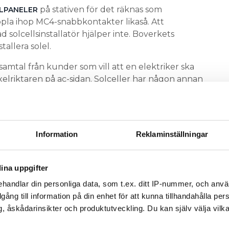
på stativen för det räknas som
OLPANELER
oppla ihop MC4-snabbkontakter likaså. Att
 solcellsinstallatör hjälper inte. Boverkets
stallera solel.
samtal från kunder som vill att en elektriker ska
xelriktaren på ac-sidan. Solceller har någon annan
ring det. Men grundregeln är att inte befatta sig
 är gjord av ett annat elinstallationsföretag,
Information
Reklaminställningar
LL PÅ EU-REGELN SOM HEMMAFIXARE MISSAR NÄR
ina uppgifter
handlar din personliga data, som t.ex. ditt IP-nummer, och anv
ör att man som elinstallatör vill hjälpa kunden. Då
illgång till information på din enhet för att kunna tillhandahålla pe
varenda anslutning och kabeldragning innan
, åskådarinsikter och produktutveckling. Du kan själv välja vilk
t. Och att ta betalt för kontrollarbetet.