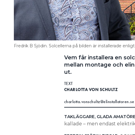
Fredrik B Sjödin. Solcellerna på bilden är installerade enlig
Vem får installera en so
mellan montage och elins
ut.
TEXT
CHARLOTTA VON SCHULTZ
charlotta.vonschultz@elinstallatoren.se
TAKLÄGGARE, GLADA AMATÖRE
kallade – men endast elektriker