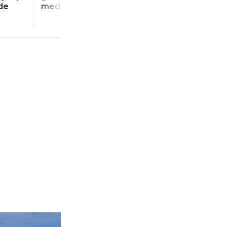
de
med flexslang”