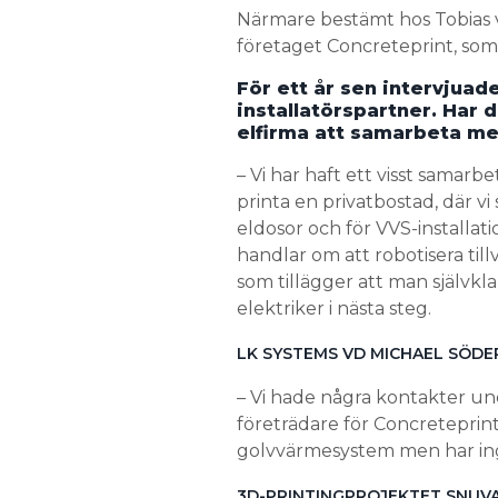
Närmare bestämt hos Tobias 
företaget Concreteprint, som 
För ett år sen intervjuad
installatörspartner. Har 
elfirma att samarbeta m
­– Vi har haft ett visst samar
printa en privatbostad, där vi 
eldosor och för VVS-installat
handlar om att robotisera til
som tillägger att man själv
elektriker i nästa steg.
LK SYSTEMS VD MICHAEL SÖD
­– Vi hade några kontakter u
företrädare för Concretepri
golvvärmesystem men har ing
3D-PRINTINGPROJEKTET SNUV