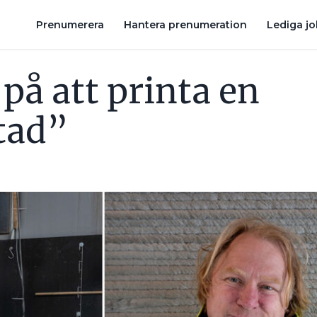
L LÖSA SOLFÖLJARNAS STORA SVAGHET: ”KAN TROLLA BORT VINDL
Prenumerera
Hantera prenumeration
Lediga j
 på att printa en
tad”