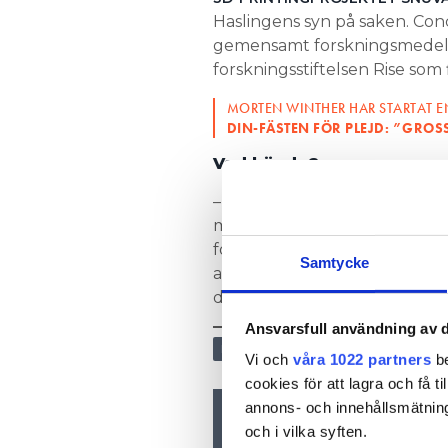
Haslingens syn på saken. Con
gemensamt forskningsmedel ti
forskningsstiftelsen Rise som 
MORTEN WINTHER HAR STARTAT E
DIN-FÄSTEN FÖR PLEJD: ”GROS
Vad hände?
– Vi blev utkonkurrerade av s
massa företag och började ko
forskningspengarna med samma
Samtycke
av hus kräver stora investerin
det är möjligt att han kan va
Ansvarsfull användning av d
ELTEKNIK OCH INSTALLATION
Vi och
våra 1022 partners
be
cookies för att lagra och få t
annons- och innehållsmätning
Nyhetsbrev
och i vilka syften.