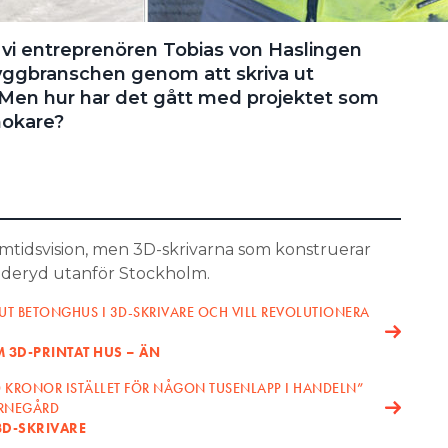
e vi entreprenören Tobias von Haslingen
byggbranschen genom att skriva ut
 Men hur har det gått med projektet som
mokare?
mtidsvision, men 3D-skrivarna som konstruerar
anderyd utanför Stockholm.
UT BETONGHUS I 3D-SKRIVARE OCH VILL REVOLUTIONERA
M 3D-PRINTAT HUS – ÄN
0 KRONOR ISTÄLLET FÖR NÅGON TUSENLAPP I HANDELN”
ARNEGÅRD
3D-SKRIVARE