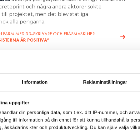
creteprint och några andra aktörer sökte
ll projektet, men det blev statliga
fick alla pengarna.
N FARM MED 3D-SKRIVARE OCH FRÄSMASKINER
SISTERNA ÄR POSITIVA”
taten vars forskningsinstitut samlade ihop en
nkurrera med oss och fick alla
 idé som vi har. Det är helt galet! 3D-printing
Information
Reklaminställningar
gar. Nu har vi ju en person som vill bo i huset och
ra med och finansiera projektet.
ina uppgifter
handlar din personliga data, som t.ex. ditt IP-nummer, och anv
illgång till information på din enhet för att kunna tillhandahålla pe
, åskådarinsikter och produktutveckling. Du kan själv välja vilk