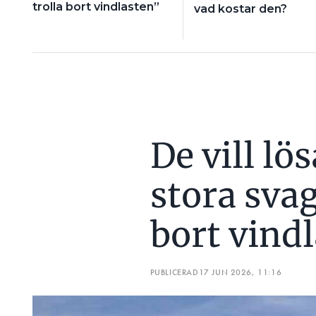
trolla bort vindlasten”
vad kostar den?
De vill lö
stora svag
bort vind
PUBLICERAD
17 JUN 2026, 11:16