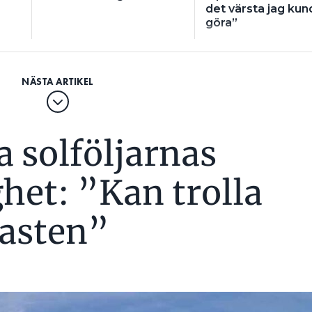
det värsta jag kun
göra”
sa solföljarnas
het: ”Kan trolla
lasten”