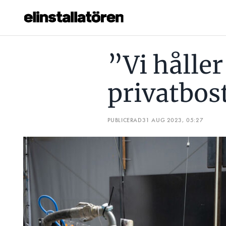
”VI HÅLLER PÅ ATT PRINTA EN PRIVATBOSTAD”
DE VIL
”Vi håller
Prenumerera
privatbos
Hantera prenumeration
Lediga jobb
PUBLICERAD
31 AUG 2023, 05:27
Annonsera
Läs E-tidningen
Om tidningen
Kontakt
Personuppgifter