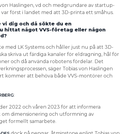
von Haslingen, vd och medgrundare av startup-
var först i landet med att 3D-printa ett småhus.
e vi dig och då sökte du en
du hittat något VVS-företag eller någon
ed?
bete med LK Systems och håller just nu på att 3D-
ska skriva ut färdiga kanaler för eldragning, hål för
ioner och då använda robotens fördelar. Det
lverkningsprocessen, säger Tobias von Haslingen
klart kommer att behöva både VVS-montörer och
:
ERBERG
nder 2022 och våren 2023 för att informera
nt om dimensionering och utformning av
et formellt samarbete.
dock på pengar, åtminstone enligt Tobias von
ADES