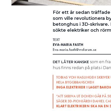
För ett år sedan träffad
som ville revolutionera 
betonghus i 3D-skrivare.
sökte elektriker och rör
TEXT
EVA-MARIA FASTH
Eva-maria.fasth@vvsforum.se
som en fra
DET LÅTER KANSKE
hus finns redan på plats i D
TOBIAS VON HASLINGEN SKRIVER 
HELA BYGGBRANSCHEN
INGA ELEKTRIKER I LAGET BAKO
”ATT SKRIVA UT DONEN GÅR PÅ 5
SÄGER 3D-PIONJÄREN DANIEL C
KLART ELEKTRIKERN SKA HA EN 