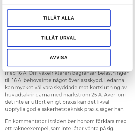
och annonserna till användarna, tillhandahålla funktioner
kommentar.
för sociala medier och analysera vår trafik. Vi
vidarebefordrar även sådana identifierare och annan
Men installationen är inte så självklart fel, menar
TILLÅT ALLA
information från din enhet till de sociala medier och
elsäkerhetsingenjören Mats Jonsson, som också
annons- och analysföretag som vi samarbetar med.
kommenterar i FB-tråden.
Dessa kan i sin tur kombinera informationen med annan
TILLÅT URVAL
– Detta behöver inte vara fel utifrån
information som du har tillhandahållit eller som de har
Elinstallationsreglerna. Beroende på
samlat in när du har använt deras tjänster.
AVVISA
förläggningssätt med mera kan en kabel med tre
linjeledare med arean 1,5 kvmm i vissa fall belastas
med 16 A. Om växelriktaren begränsar belastningen
till 16 A, behövs inte något överlastskydd. Ledarna
kan mycket väl vara skyddade mot kortslutning av
huvudsäkringarna med märkström 25 A. Även om
det inte är utfört enligt praxis kan det likväl
uppfylla god elsäkerhetsteknisk praxis, säger han.
En kommentator i tråden ber honom förklara med
ett räkneexempel, som inte låter vänta på sig.