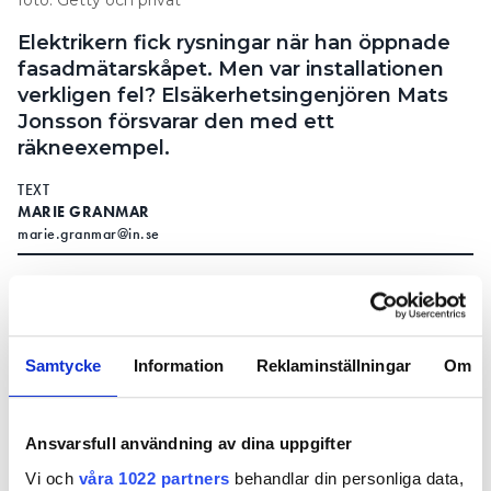
Elektrikern fick rysningar när han öppnade
fasadmätarskåpet. Men var installationen
verkligen fel? Elsäkerhetsingenjören Mats
Jonsson försvarar den med ett
räkneexempel.
TEXT
MARIE GRANMAR
marie.granmar@in.se
komplettera en fem år
ELEKTRIKERN SKULLE
gammal solcellsinstallation med batteri. När han
öppnade fasadmätarskåpet fick han rysningar. 5×1,5
kvmm kabel gick direkt mellan växelriktaren och
Samtycke
Information
Reklaminställningar
Om
säkerhetsbrytaren. Utgående säkring var 25
ampere, vilket innebar att det kunde bli 25 A på
Ansvarsfull användning av dina uppgifter
klena trådar.
Vi och
våra 1022 partners
behandlar din personliga data,
– Det är oseriöst att lägga 1,5 kvmm på 25 ampere.