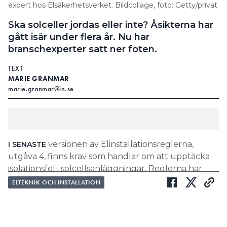
expert hos Elsäkerhetsverket. Bildcollage, foto: Getty/privat
Ska solceller jordas eller inte? Åsikterna har
gått isär under flera år. Nu har
branschexperter satt ner foten.
TEXT
MARIE GRANMAR
marie.granmar@in.se
versionen av Elinstallationsreglerna,
I SENASTE
utgåva 4, finns krav som handlar om att upptäcka
isolationsfel i solcellsanläggningar. Reglerna har
upplevts som svåra att tolka.
ELTEKNIK OCH INSTALLATION
”Kliver man upp på taket från en
metallstege som står på gräsmattan,