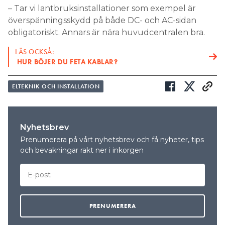
– Tar vi lantbruksinstallationer som exempel är
överspänningsskydd på både DC- och AC-sidan
obligatoriskt. Annars är nära huvudcentralen bra.
LÄS OCKSÅ:
HUR BÖJER DU FETA KABLAR?
ELTEKNIK OCH INSTALLATION
Nyhetsbrev
Prenumerera på vårt nyhetsbrev och få nyheter, tips
och bevakningar rakt ner i inkorgen