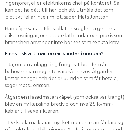
ingenjörer, eller elektrikerns chef på kontoret. Så
kan det ha gått till här, och att utmåla det som
idiotiskt fel är inte rimligt, säger Mats Jonsson.
Han påpekar att Elinstallationsreglerna ger flera
olika lösningar, och att de lathundar och praxis som
branschen använder inte bör ses som exakta krav.
Finns risk att man oroar kunder i onödan?
– Ja, om en anläggning fungerat bra i fem år
behöver man nog inte vara så nervös. Åtgärder
kostar pengar och det är kunden som får betala,
säger Mats Jonsson.
Åtgärden i fasadmätarskåpet (som också var trångt)
blev en ny kapsling bredvid och nya 2,5 kvmm-
kablar till växelriktaren.
– De kablarna klarar mycket mer än man får lära sig
på elektrikerutbildningen. Att följa praxis med god