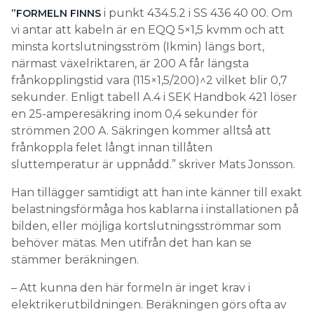
i punkt 434.5.2 i SS 436 40 00. Om
”FORMELN FINNS
vi antar att kabeln är en EQQ 5×1,5 kvmm och att
minsta kortslutningsström (Ikmin) längs bort,
närmast växelriktaren, är 200 A får längsta
frånkopplingstid vara (115×1,5/200)^2 vilket blir 0,7
sekunder. Enligt tabell A.4 i SEK Handbok 421 löser
en 25-amperesäkring inom 0,4 sekunder för
strömmen 200 A. Säkringen kommer alltså att
frånkoppla felet långt innan tillåten
sluttemperatur är uppnådd.” skriver Mats Jonsson.
Han tillägger samtidigt att han inte känner till exakt
belastningsförmåga hos kablarna i installationen på
bilden, eller möjliga kortslutningsströmmar som
behöver mätas. Men utifrån det han kan se
stämmer beräkningen.
– Att kunna den här formeln är inget krav i
elektrikerutbildningen. Beräkningen görs ofta av