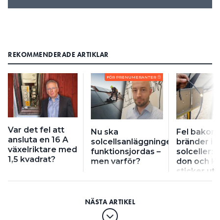
REKOMMENDERADE ARTIKLAR
FÖR PRENUMERANTER
Var det fel att
Nu ska
Fel bakom
ansluta en 16 A
solcellsanläggningen
bränder i
växelriktare med
funktionsjordas –
solceller: 
1,5 kvadrat?
men varför?
don och k
sticker ut”