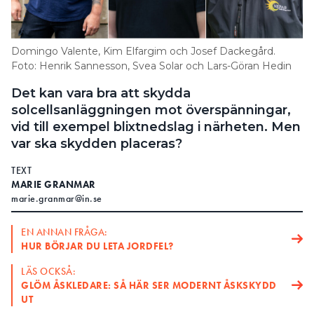
Search for:
Domingo Valente, Kim Elfargim och Josef Dackegård.
Foto: Henrik Sannesson, Svea Solar och Lars-Göran Hedin
SEARCH
Det kan vara bra att skydda
solcellsanläggningen mot överspänningar,
vid till exempel blixtnedslag i närheten. Men
var ska skydden placeras?
TEXT
MARIE GRANMAR
marie.granmar@in.se
EN ANNAN FRÅGA:
HUR BÖRJAR DU LETA JORDFEL?
LÄS OCKSÅ:
GLÖM ÅSKLEDARE: SÅ HÄR SER MODERNT ÅSKSKYDD
UT