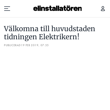
VÄLKOMNA TILL HUVUDSTADEN TIDNINGEN ELEKTRIKERN!
Välkomna till huvudstaden
Prenumerera
tidningen Elektrikern!
PUBLICERAD
Hantera prenumeration
19 FEB 2019, 07:55
Lediga jobb
Annonsera
Läs E-tidningen
Om tidningen
Kontakt
Personuppgifter