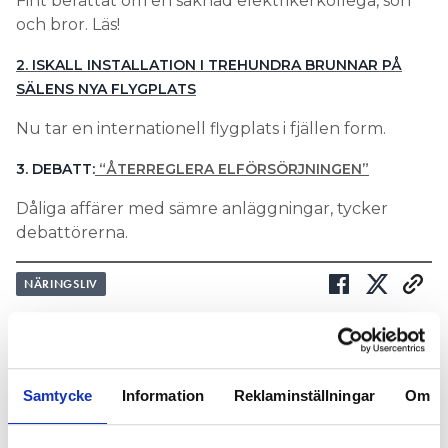
Fint berättat om en saknad elektrikerkollega, son
och bror. Läs!
2. ISKALL INSTALLATION I TREHUNDRA BRUNNAR PÅ
SÄLENS NYA FLYGPLATS
Nu tar en internationell flygplats i fjällen form.
3. DEBATT:
“ÅTERREGLERA ELFÖRSÖRJNINGEN”
Dåliga affärer med sämre anläggningar, tycker
debattörerna.
NÄRINGSLIV
Nyhetsbrev
Prenumerera på vårt nyhetsbrev och få nyheter, tips
Samtycke
Information
Reklaminställningar
Om
och bevakningar rakt ner i inkorgen