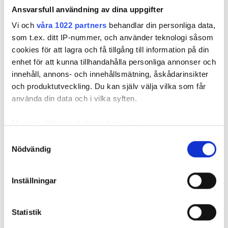
Ansvarsfull användning av dina uppgifter
Vi och
våra 1022 partners
behandlar din personliga data,
som t.ex. ditt IP-nummer, och använder teknologi såsom
cookies för att lagra och få tillgång till information på din
enhet för att kunna tillhandahålla personliga annonser och
innehåll, annons- och innehållsmätning, åskådarinsikter
och produktutveckling. Du kan själv välja vilka som får
använda din data och i vilka syften.
REKOMMENDERADE ARTIKLAR
Med din tillåtelse skulle vi även vilja:
Samla in information om din geografiska plats
Samtyckesval
Nödvändig
som kan ha en noggrannhet på upp till flera meter
Identifiera din enhet genom att aktivt skanna den
för specifika kännetecken (fingeravtryck)
Inställningar
Ta reda på mer om hur dina personliga uppgifter
“Oerhört viktigt
Bravida får
Plejd ökar 
behandlas och ställ in dina preferenser i
detaljsektionen
.
för oss som
jätteorder värd
några av
bransch att få
Statistik
Du kan ändra eller dra tillbaka ditt samtycke när som
över 2 miljarder
lanseringa
ett stopp på det
som driver
helst från cookie-förklaringen.