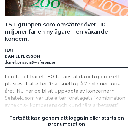
Search for:
TST-gruppen som omsätter över 110
miljoner får en ny ägare – en växande
SEARCH
koncern.
TEXT
DANIEL PERSSON
daniel.persson@vvsforum.se
Företaget har ett 80-tal anställda och gjorde ett
plusresultat efter finansnetto på 7 miljoner förra
året. Nu har de blivit uppköpta av koncernern
Selatek, som var ute efter företagets ”kombination
av teknisk kompetens och kundnära arbetssätt”.
LÄS OCKSÅ:
Fortsätt läsa genom att logga in eller starta en
”VI HAR FÖRSTÖRT VÅRT TIMPRIS” – 5 VÄGAR TILL
prenumeration
HÖGRE LÖNSAMHET