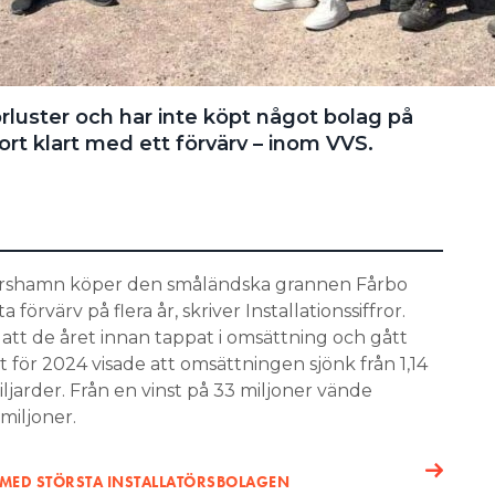
luster och har inte köpt något bolag på
jort klart med ett förvärv – inom VVS.
skarshamn köper den småländska grannen Fårbo
förvärv på flera år, skriver Installationssiffror.
 att de året innan tappat i omsättning och gått
tet för 2024 visade att omsättningen sjönk från 1,14
miljarder. Från en vinst på 33 miljoner vände
 miljoner.
 MED STÖRSTA INSTALLATÖRSBOLAGEN