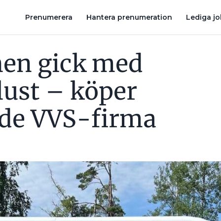
IGGANDE VVS-FIRMA
STORKONCERN KÖPER UNGT SNABBVÄX
Prenumerera
Hantera prenumeration
Lediga j
nen gick med
lust – köper
nde VVS-firma