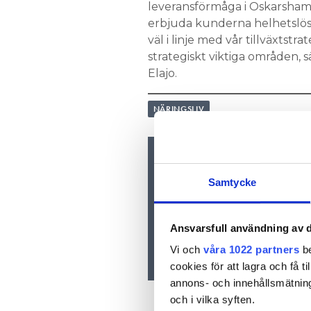
leveransförmåga i Oskarshamn
erbjuda kunderna helhetslösn
väl i linje med vår tillväxtstr
strategiskt viktiga områden,
Elajo.
NÄRINGSLIV
Nyhetsbrev
Samtycke
Prenumerera på vårt nyhetsbre
inkorgen
Ansvarsfull användning av d
Vi och
våra 1022 partners
be
cookies för att lagra och få t
annons- och innehållsmätning
och i vilka syften.