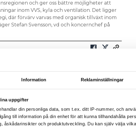
sregionen och ger oss bättre möjligheter att
ingar inom VVS, kyla och ventilation. Det ligger
ategi, där förvärv varvas med organisk tillväxt inom
 säger Stefan Svensson, vd och koncernchef på
Information
Reklaminställningar
v och få nyheter, tips och bevakningar rakt ner i
ina uppgifter
handlar din personliga data, som t.ex. ditt IP-nummer, och anv
illgång till information på din enhet för att kunna tillhandahålla pe
, åskådarinsikter och produktutveckling. Du kan själv välja vilk