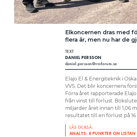
Elkoncernen dras med för
flera år, men nu har de g
TEXT
DANIEL PERSSON
daniel.persson@vvsforum.se
Elajo El & Energiteknik i O
VVS. Det blir koncernens första 
Förra året rapporterade Elajo
från vinst till förlust. Bokslu
miljarder året innan till 1,06 
resultatet till en förlust på 16
LÄS OCKSÅ:
ANALYS: 8 PUNKTER OM LISTAN