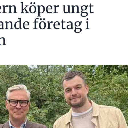
rn köper ungt
nde företag i
m