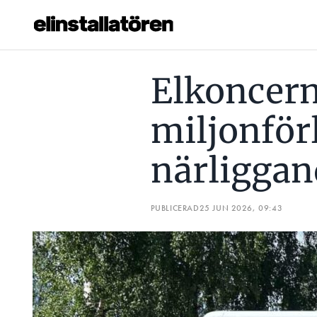
ELKONCERNEN GICK MED MILJONFÖRLUST – KÖPER NÄRL
Elkoncer
Prenumerera
miljonför
Hantera prenumeration
närligga
Lediga jobb
Annonsera
PUBLICERAD
25 JUN 2026, 09:43
Läs E-tidningen
Om tidningen
Kontakt
Personuppgifter