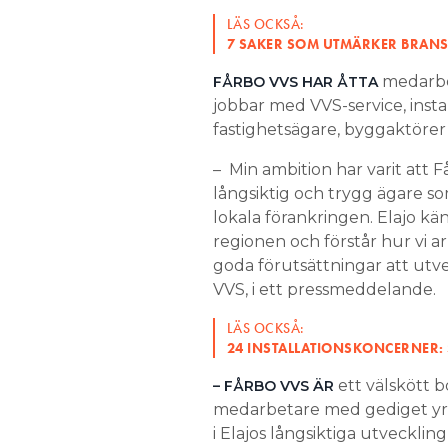
LÄS OCKSÅ:
7 SAKER SOM UTMÄRKER BRANS
medarbet
FÅRBO VVS HAR ÅTTA
jobbar med VVS-service, instal
fastighetsägare, byggaktörer
– Min ambition har varit att 
långsiktig och trygg ägare 
lokala förankringen. Elajo kä
regionen och förstår hur vi a
goda förutsättningar att utvec
VVS, i ett pressmeddelande.
LÄS OCKSÅ:
24 INSTALLATIONSKONCERNER: 
ett välskött 
– FÅRBO VVS ÄR
medarbetare med gediget yr
i Elajos långsiktiga utveckli