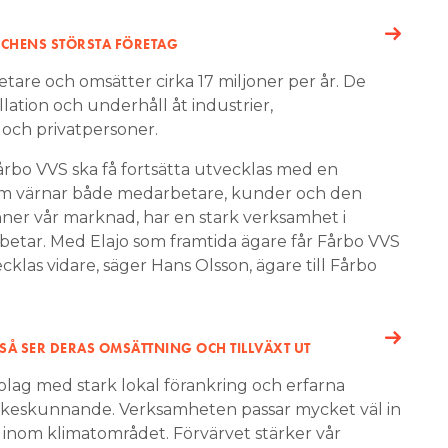
CHENS STÖRSTA FÖRETAG
are och omsätter cirka 17 miljoner per år. De
lation och underhåll åt industrier,
 och privatpersoner.
Fårbo VVS ska få fortsätta utvecklas med en
som värnar både medarbetare, kunder och den
nner vår marknad, har en stark verksamhet i
rbetar. Med Elajo som framtida ägare får Fårbo VVS
klas vidare, säger Hans Olsson, ägare till Fårbo
SÅ SER DERAS OMSÄTTNING OCH TILLVÄXT UT
bolag med stark lokal förankring och erfarna
keskunnande. Verksamheten passar mycket väl in
ng inom klimatområdet. Förvärvet stärker vår