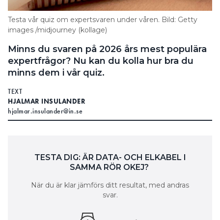
Search for:
Testa vår quiz om expertsvaren under våren. Bild: Getty
images /midjourney (kollage)
Minns du svaren på 2026 års mest populära
SEARCH
expertfrågor? Nu kan du kolla hur bra du
minns dem i vår quiz.
TEXT
HJALMAR INSULANDER
hjalmar.insulander@in.se
TESTA DIG: ÄR DATA- OCH ELKABEL I
SAMMA RÖR OKEJ?
När du är klar jämförs ditt resultat, med andras
svar.