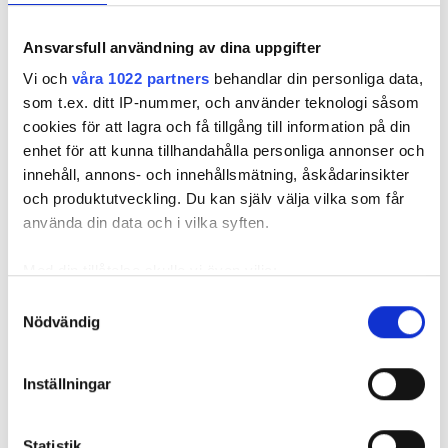
Får man använda blå ledare
Ansvarsfull användning av dina uppgifter
som tändtråd? – och 9 andra
Vi och
våra 1022 partners
behandlar din personliga data,
som t.ex. ditt IP-nummer, och använder teknologi såsom
frågor som experterna har
cookies för att lagra och få tillgång till information på din
koll på
enhet för att kunna tillhandahålla personliga annonser och
innehåll, annons- och innehållsmätning, åskådarinsikter
PUBLICERAD
29 JUL 2025, 07:44
| UPPDATERAD
15 DEC 2025
och produktutveckling. Du kan själv välja vilka som får
använda din data och i vilka syften.
Med din tillåtelse skulle vi även vilja:
Samla in information om din geografiska plats
Samtyckesval
Nödvändig
som kan ha en noggrannhet på upp till flera meter
Identifiera din enhet genom att aktivt skanna den
för specifika kännetecken (fingeravtryck)
Inställningar
Ta reda på mer om hur dina personliga uppgifter
behandlas och ställ in dina preferenser i
detaljsektionen
.
Statistik
Du kan ändra eller dra tillbaka ditt samtycke när som