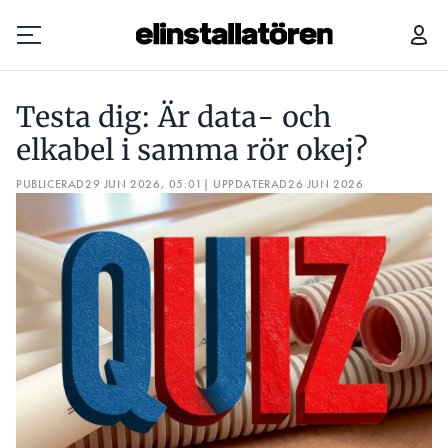
TESTA DIG: ÄR DATA- OCH ELKABEL I SAMMA RÖR OKEJ?
Testa dig: Är data- och
Prenumerera
elkabel i samma rör okej?
PUBLICERAD
Hantera prenumeration
29 JUN 2026, 05:01
| UPPDATERAD
26 JUN 2026
Lediga jobb
Annonsera
Läs E-tidningen
Om tidningen
Kontakt
Personuppgifter