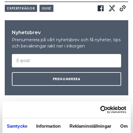
EXPERTFRÅGOR
QUIZ
Nyhetsbrev
Prenumerera på vårt nyhetsbrev och få nyheter, tips
och bevakningar rakt ner i inkorgen
Samtycke
Information
Reklaminställningar
Om