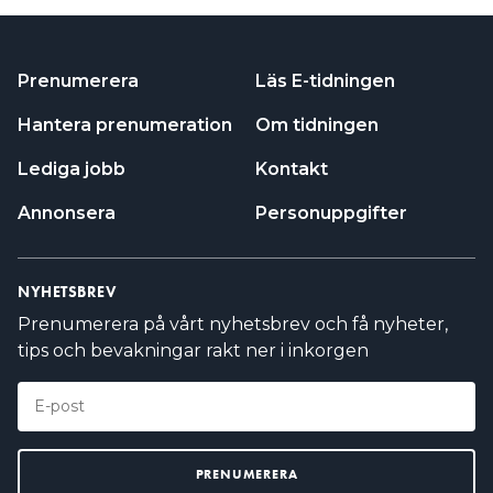
BEHÖVS SKYDDSJORD TILL VÄXELRIKTAREN?
Prenumerera
Läs E-tidningen
ARTIKELN I KORTHET
Hantera prenumeration
Om tidningen
Då infördes rosa för funktionsjord
Lediga jobb
Kontakt
Funktionsjord kan vara till för att skydda känslig
elektronik
Annonsera
Personuppgifter
Rosa märkning av funktionsjord inget krav
Okunskap om funktionsjord – många skyddsjordar i
NYHETSBREV
stället
Prenumerera på vårt nyhetsbrev och få nyheter,
tips och bevakningar rakt ner i inkorgen
Då infördes rosa för
funktionsjord
När standarden SS-EN 60445 ändrades 2018 kom