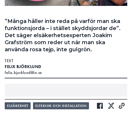
”Många håller inte reda på varför man ska
funktionsjorda – i stället skyddsjordar de”.
Det säger elsäkerhetsexperten Joakim
Grafström som reder ut när man ska
använda rosa tejp, inte gulgrön.
TEXT
FELIX BJÖRKLUND
felix.bjorklund@in.se
LÄS OCKSÅ:
ELSÄKERHET
ELTEKNIK OCH INSTALLATION
”BILEDAREN KAN SKYDDSJORDAS, MEN INTE
ANVÄNDAS SOM JORD”
LÄS OCKSÅ: