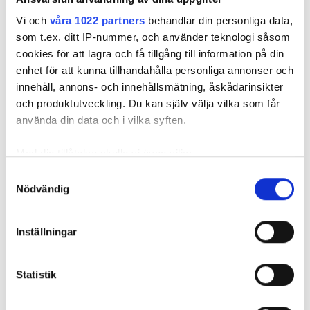
Vi och
våra 1022 partners
behandlar din personliga data,
som t.ex. ditt IP-nummer, och använder teknologi såsom
cookies för att lagra och få tillgång till information på din
enhet för att kunna tillhandahålla personliga annonser och
innehåll, annons- och innehållsmätning, åskådarinsikter
och produktutveckling. Du kan själv välja vilka som får
använda din data och i vilka syften.
Med din tillåtelse skulle vi även vilja:
Bildcollage: Midjourney och Getty
Samla in information om din geografiska plats
Samtyckesval
Visst är det skönt med pool och spabad
Nödvändig
som kan ha en noggrannhet på upp till flera meter
utomhus på sommaren. Men vet du vad
Identifiera din enhet genom att aktivt skanna den
som krävs för att installationen ska bli
för specifika kännetecken (fingeravtryck)
Inställningar
säker? Testa dina kunskaper i vår quiz.
Ta reda på mer om hur dina personliga uppgifter
behandlas och ställ in dina preferenser i
detaljsektionen
.
TEXT
Statistik
Du kan ändra eller dra tillbaka ditt samtycke när som
MARIE GRANMAR
helst från cookie-förklaringen.
marie.granmar@in.se