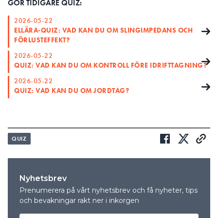
GÖR TIDIGARE QUIZ:
2026-05-22
ELLÄRA-QUIZ: VAD KAN DU OM SLINGIMPEDANS OCH
FÖRLUSTEFFEKT?
2026-05-22
QUIZ: VAD KAN DU OM KONTROLL FÖRE IDRIFTTAGNING?
2026-05-22
QUIZ: VAD KAN DU OM JORDTAG?
QUIZ
Nyhetsbrev
Prenumerera på vårt nyhetsbrev och få nyheter, tips
och bevakningar rakt ner i inkorgen