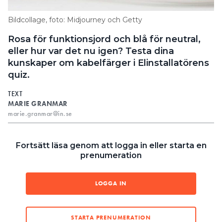
Search for:
Bildcollage, foto: Midjourney och Getty
Rosa för funktionsjord och blå för neutral,
eller hur var det nu igen? Testa dina
SEARCH
kunskaper om kabelfärger i Elinstallatörens
quiz.
TEXT
MARIE GRANMAR
marie.granmar@in.se
Fortsätt läsa genom att logga in eller starta en
prenumeration
LOGGA IN
STARTA PRENUMERATION