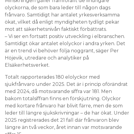
Minskningen gäller framförallt de lindrigare
olyckorna, de som bara leder till någon dags
frånvaro. Samtidigt har antalet yrkesverksamma
ökat, vilket då enligt myndigheten tydligt pekar
mot att säkerhetsnivån faktiskt förbättrats.
– Vi ser en fortsatt positiv utveckling i elbranschen.
Samtidigt ökar antalet elolyckor i andra yrken. Det
är en trend vi behöver följa noggrant, säger Per
Höjevik, utredare och analytiker på
Elsäkerhetsverket.
Totalt rapporterades 180 elolyckor med
sjukfrånvaro under 2025. Det är i princip oförändrat
med 2024, då motsvarande siffra var 181. Men
bakom totalsiffran finns en förskjutning. Olyckor
med kortare frånvaro har blivit färre, men de som
leder till längre sjukskrivningar – de har ökat. Under
2025 registrerades det 21 fall där frånvaron blev
längre än två veckor, året innan var motsvarande