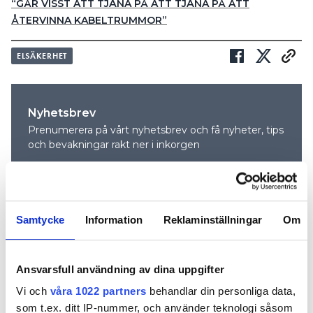
“GÅR VISST ATT TJÄNA PÅ ATT TJÄNA PÅ ATT
ÅTERVINNA KABELTRUMMOR”
ELSÄKERHET
Nyhetsbrev
Prenumerera på vårt nyhetsbrev och få nyheter, tips
och bevakningar rakt ner i inkorgen
Samtycke
Information
Reklaminställningar
Om
Ansvarsfull användning av dina uppgifter
Vi och
våra 1022 partners
behandlar din personliga data,
som t.ex. ditt IP-nummer, och använder teknologi såsom