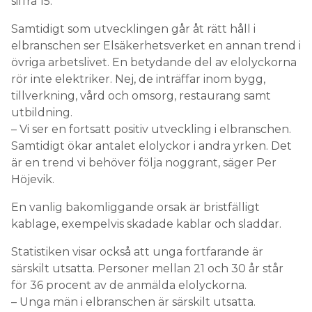
siffra 15.
Samtidigt som utvecklingen går åt rätt håll i
elbranschen ser Elsäkerhetsverket en annan trend i
övriga arbetslivet. En betydande del av elolyckorna
rör inte elektriker. Nej, de inträffar inom bygg,
tillverkning, vård och omsorg, restaurang samt
utbildning.
– Vi ser en fortsatt positiv utveckling i elbranschen.
Samtidigt ökar antalet elolyckor i andra yrken. Det
är en trend vi behöver följa noggrant, säger Per
Höjevik.
En vanlig bakomliggande orsak är bristfälligt
kablage, exempelvis skadade kablar och sladdar.
Statistiken visar också att unga fortfarande är
särskilt utsatta. Personer mellan 21 och 30 år står
för 36 procent av de anmälda elolyckorna.
– Unga män i elbranschen är särskilt utsatta.