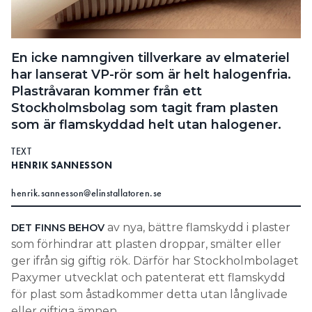
Search for:
En icke namngiven tillverkare av elmateriel
har lanserat VP-rör som är helt halogenfria.
SEARCH
Plastråvaran kommer från ett
Stockholmsbolag som tagit fram plasten
som är flamskyddad helt utan halogener.
TEXT
HENRIK SANNESSON
henrik.sannesson@elinstallatoren.se
av nya, bättre flamskydd i plaster
DET FINNS BEHOV
som förhindrar att plasten droppar, smälter eller
ger ifrån sig giftig rök. Därför har Stockholmbolaget
Paxymer utvecklat och patenterat ett flamskydd
för plast som åstadkommer detta utan långlivade
eller giftiga ämnen.