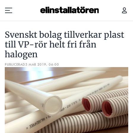
SVENSKT BOLAG TILLVERKAR PLAST TILL VP-RÖR HELT FRI FRÅN HALOGEN
ELO
Svenskt bolag tillverkar plast
Prenumerera
till VP-rör helt fri från
halogen
Hantera prenumeration
PUBLICERAD
5 MAR 2019, 06:00
Lediga jobb
Annonsera
Läs E-tidningen
Om tidningen
Kontakt
Personuppgifter