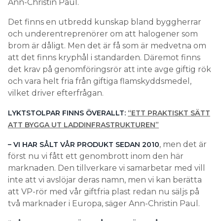
Ann-Christin Paul.
Det finns en utbredd kunskap bland byggherrar
och underentreprenörer om att halogener som
brom är dåligt. Men det är få som är medvetna om
att det finns kryphål i standarden. Däremot finns
det krav på genomföringsrör att inte avge giftig rök
och vara helt fria från giftiga flamskyddsmedel,
vilket driver efterfrågan.
LYKTSTOLPAR FINNS ÖVERALLT:
“ETT PRAKTISKT SÄTT
ATT BYGGA UT LADDINFRASTRUKTUREN”
, men det är
– VI HAR SÅLT VÅR PRODUKT SEDAN 2010
först nu vi fått ett genombrott inom den här
marknaden. Den tillverkare vi samarbetar med vill
inte att vi avslöjar deras namn, men vi kan berätta
att VP-rör med vår giftfria plast redan nu säljs på
två marknader i Europa, säger Ann-Christin Paul.