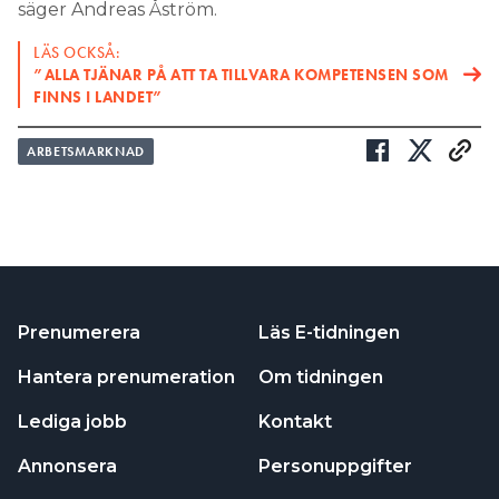
säger Andreas Åström.
LÄS OCKSÅ:
”ALLA TJÄNAR PÅ ATT TA TILLVARA KOMPETENSEN SOM
FINNS I LANDET”
ARBETSMARKNAD
Prenumerera
Läs E-tidningen
Hantera prenumeration
Om tidningen
Lediga jobb
Kontakt
Annonsera
Personuppgifter