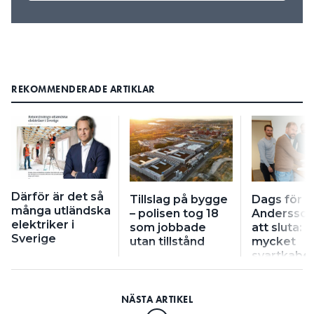
REKOMMENDERADE ARTIKLAR
Därför är det så
Tillslag på bygge
Dags för K
många utländska
– polisen tog 18
Andersson,
elektriker i
som jobbade
att sluta: ”
Sverige
utan tillstånd
mycket
svartkabel