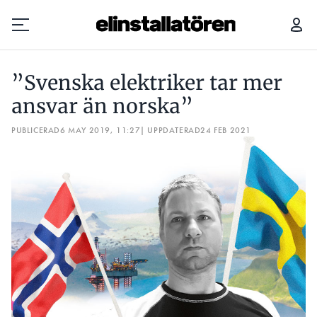
”SVENSKA ­ELEKTRIKER TAR MER ANSVAR ÄN NORSKA”
”Svenska ­elektriker tar mer
Prenumerera
ansvar än norska”
PUBLICERAD
Hantera prenumeration
6 MAY 2019, 11:27
| UPPDATERAD
24 FEB 2021
Lediga jobb
Annonsera
Läs E-tidningen
Om tidningen
Kontakt
Personuppgifter