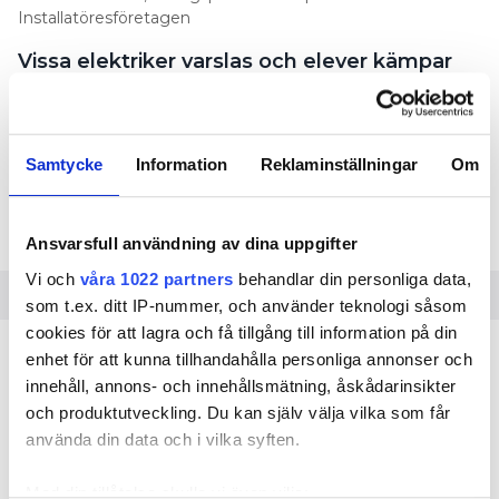
Installatöresföretagen
Vissa elektriker varslas och elever kämpar
för att få lärlingsplats. Varför är samtidigt
rekordmånga utländska elektriker
utstationerade i Sverige?
Samtycke
Information
Reklaminställningar
Om
TEXT
FELIX BJÖRKLUND
felix.bjorklund@in.se
Ansvarsfull användning av dina uppgifter
Vi och
våra 1022 partners
behandlar din personliga data,
som t.ex. ditt IP-nummer, och använder teknologi såsom
cookies för att lagra och få tillgång till information på din
LÄS OCKSÅ:
enhet för att kunna tillhandahålla personliga annonser och
REKORDMÅNGA UTLÄNDSKA ELEKTRIKER I SVERIGE
innehåll, annons- och innehållsmätning, åskådarinsikter
LÄS OCKSÅ:
och produktutveckling. Du kan själv välja vilka som får
BEMANNINGSFIRMAN: ”BEHOVET AV UTLÄNDSKA
använda din data och i vilka syften.
INSTALLATÖRER ÖKAR SNABBT”
Med din tillåtelse skulle vi även vilja: