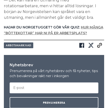
— Det kan vara en utmaning med
rotationsarbetare, men vi hittar alltid lösningar. I
början av Norgevistelsen kan språket vara en
utmaning, men i allmänhet går det väldigt bra.
HAJAR DU NORGETUGGET? GÖR VÅR QUIZ:
HUR MÅNGA
“BÖTTEKOTTAR” HAR NI PÅ ER ARBETSPLATS?
ARBETSMARKNAD
Nyhetsbrev
Prenumerera på vårt nyhetsbrev och få nyheter, tips
och bevakningar rakt ner i inkorgen