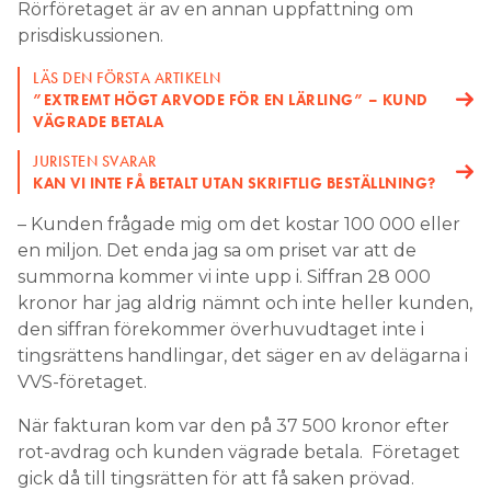
Rörföretaget är av en annan uppfattning om
prisdiskussionen.
LÄS DEN FÖRSTA ARTIKELN
”EXTREMT HÖGT ARVODE FÖR EN LÄRLING” – KUND
VÄGRADE BETALA
JURISTEN SVARAR
KAN VI INTE FÅ BETALT UTAN SKRIFTLIG BESTÄLLNING?
– Kunden frågade mig om det kostar 100 000 eller
en miljon. Det enda jag sa om priset var att de
summorna kommer vi inte upp i. Siffran 28 000
kronor har jag aldrig nämnt och inte heller kunden,
den siffran förekommer överhuvudtaget inte i
tingsrättens handlingar, det säger en av delägarna i
VVS-företaget.
När fakturan kom var den på 37 500 kronor efter
rot-avdrag och kunden vägrade betala. Företaget
gick då till tingsrätten för att få saken prövad.