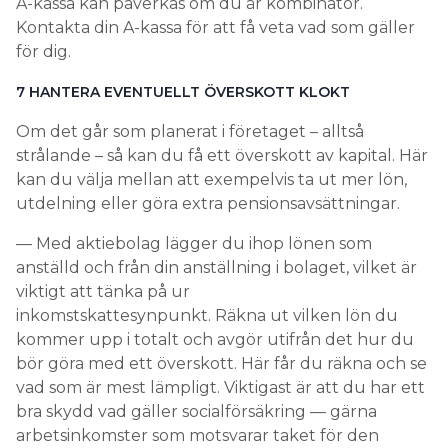
A-kassa kan påverkas om du är kombinatör.
Kontakta din A-kassa för att få veta vad som gäller
för dig.
7 HANTERA ­EVENTUELLT ­ÖVERSKOTT KLOKT
Om det går som planerat i företaget – alltså
strålande – så kan du få ett överskott av kapital. Här
kan du välja mellan att exempelvis ta ut mer lön,
utdelning eller göra extra pensionsavsättningar.
— Med aktiebolag lägger du ihop lönen som
anställd och från din anställning i bolaget, vilket är
viktigt att tänka på ur
inkomstskattesynpunkt. Räkna ut vilken lön du
kommer upp i totalt och avgör utifrån det hur du
bör göra med ett överskott. Här får du räkna och se
vad som är mest lämpligt. Viktigast är att du har ett
bra skydd vad gäller socialförsäkring — gärna
arbetsinkomster som motsvarar taket för den