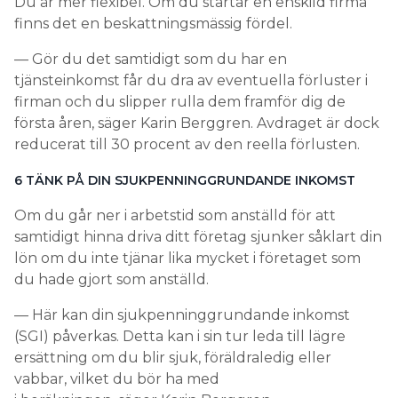
Du är mer flexibel. Om du startar en enskild firma
finns det en beskattningsmässig fördel.
— Gör du det samtidigt som du har en
tjänsteinkomst får du dra av eventuella förluster i
firman och du slipper rulla dem framför dig de
första åren, säger Karin Berggren. Avdraget är dock
reducerat till 30 procent av den reella förlusten.
6 TÄNK PÅ DIN SJUKPENNINGGRUNDANDE INKOMST
Om du går ner i arbetstid som anställd för att
samtidigt hinna driva ditt företag sjunker såklart din
lön om du inte tjänar lika mycket i företaget som
du hade gjort som anställd.
— Här kan din sjukpenninggrundande inkomst
(SGI) påverkas. Detta kan i sin tur leda till lägre
ersättning om du blir sjuk, föräldraledig eller
vabbar, vilket du bör ha med