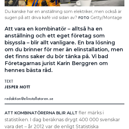
Search for:
Du kanske har en anställning som elektriker, men också är
sugen på att driva kafé vid sidan av?
Getty/Montage
FOTO
Att vara en kombinatör – alltså ha en
SEARCH
anställning och ett eget företag som
bisyssla – blir allt vanligare. En bra ­lösning
om du brinner för mer än elinstallation, men
det finns saker du bör tänka på. Vi bad
Företagarnas jurist Karin Berggren om
hennes bästa råd.
TEXT
JESPER MOTT
redaktion@elinstallatoren.se
fler märks i
ATT KOMBINATÖRERNA BLIR ALLT
statistiken. I dag beräknas drygt 400 000 svenskar
vara det – år 2012 var de enligt Statistiska