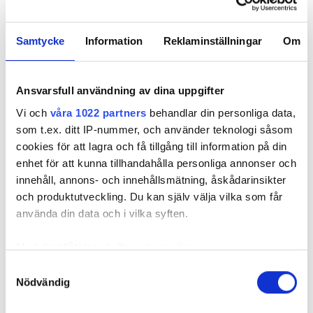
UTBILDNING OCH KOMPETENS
Samtycke
Information
Reklaminställningar
Om
Nyhetsbrev
Prenumerera på vårt nyhetsbrev och få nyheter, tips
Ansvarsfull användning av dina uppgifter
och bevakningar rakt ner i inkorgen
Vi och
våra 1022 partners
behandlar din personliga data,
som t.ex. ditt IP-nummer, och använder teknologi såsom
cookies för att lagra och få tillgång till information på din
enhet för att kunna tillhandahålla personliga annonser och
innehåll, annons- och innehållsmätning, åskådarinsikter
och produktutveckling. Du kan själv välja vilka som får
använda din data och i vilka syften.
Med din tillåtelse skulle vi även vilja:
Samla in information om din geografiska plats
Samtyckesval
Nödvändig
som kan ha en noggrannhet på upp till flera meter
REKOMMENDERADE ARTIKLAR
Identifiera din enhet genom att aktivt skanna den