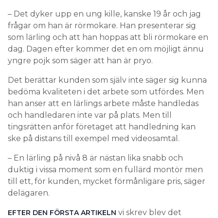
– Det dyker upp en ung kille, kanske 19 år och jag
frågar om han är rörmokare. Han presenterar sig
som lärling och att han hoppas att bli rörmokare en
dag. Dagen efter kommer det en om möjligt ännu
yngre pojk som säger att han är pryo.
Det berättar kunden som själv inte säger sig kunna
bedöma kvaliteten i det arbete som utfördes. Men
han anser att en lärlings arbete måste handledas
och handledaren inte var på plats. Men till
tingsrätten anför företaget att handledning kan
ske på distans till exempel med videosamtal.
– En lärling på nivå 8 är nästan lika snabb och
duktig i vissa moment som en fullärd montör men
till ett, för kunden, mycket förmånligare pris, säger
delägaren.
vi skrev blev det
EFTER DEN FÖRSTA ARTIKELN